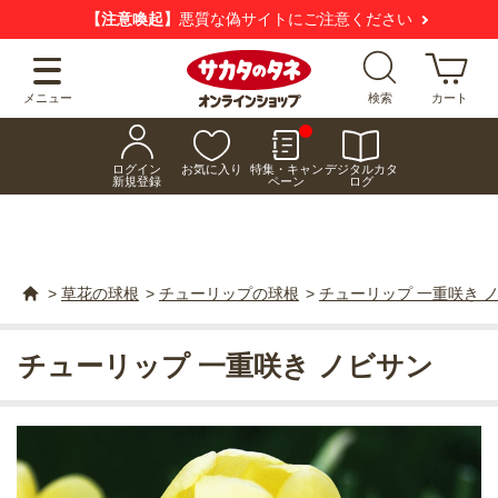
新規会員登録で
お得にお買い物
いただけます！
メニュー
検索
カート
ログイン
お気に入り
特集・キャン
デジタルカタ
新規登録
ペーン
ログ
>
草花の球根
>
チューリップの球根
>
チューリップ 一重咲き 
チューリップ 一重咲き ノビサン