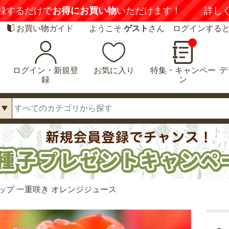
録するだけで
お得にお買い物
いただけます！
詳し
お買い物ガイド
ようこそ
ゲスト
さん ログインする
ログイン・新規登
お気に入り
特集・キャンペー
デ
録
ン
ップ 一重咲き オレンジジュース