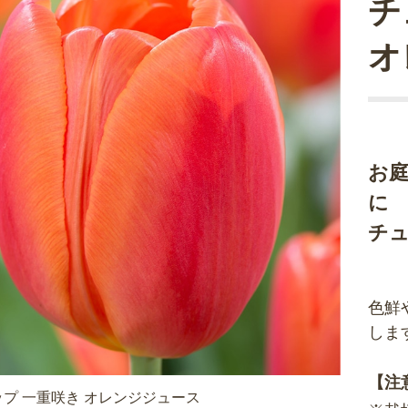
チ
オ
お
に
チ
色鮮
しま
【注
プ 一重咲き オレンジジュース