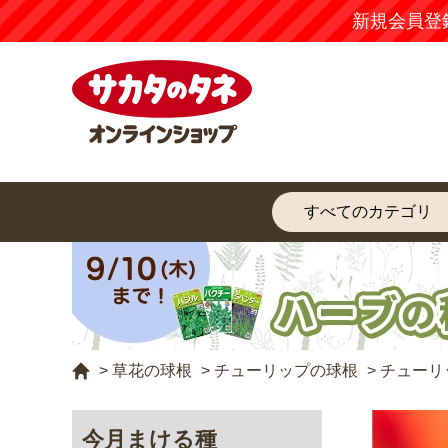
新規会員登
>
草花の球根
>
チューリップの球根
>
チューリ
今月まける種