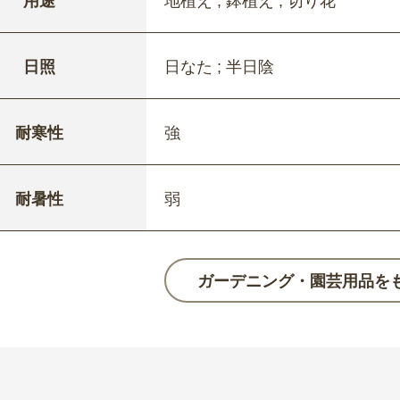
用途
地植え ; 鉢植え ; 切り花
日照
日なた ; 半日陰
耐寒性
強
耐暑性
弱
ガーデニング・園芸用品を