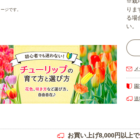
※栽
りま
メージです。
る場
い。
メ
園
送
お買い上げ8,000円以上で