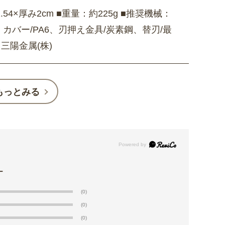
54×厚み2cm ■重量：約225g ■推奨機械：
：カバー/PA6、刃押え金具/炭素鋼、替刃/最
三陽金属(株)
もっとみる
(0)
(0)
(0)