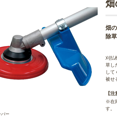
畑
畑
除草
刈払
草し
して
被せ
【注
※在
す。
ーバー