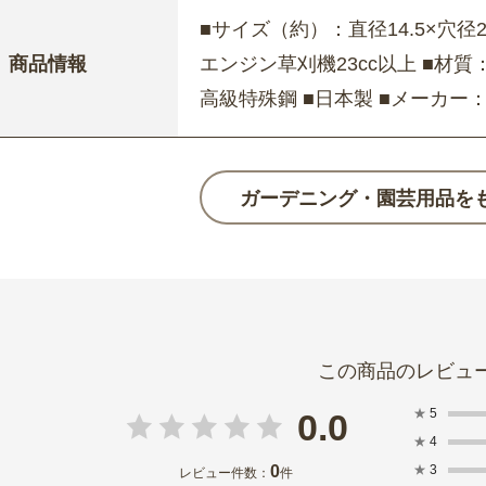
■サイズ（約）：直径14.5×穴径2.
商品情報
エンジン草刈機23cc以上 ■材質
高級特殊鋼 ■日本製 ■メーカー：
ガーデニング・園芸用品を
★
5
0.0
★
4
0
★
3
レビュー件数：
件