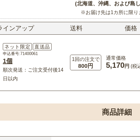
(北海道、沖縄、および島し
※お届け先は1カ所に限り
ラインアップ
送料
価格
ネット限定
直送品
申込番号:71400061
通常価格
1回の注文で
1個
5,170
800円
円
(税
順次発送：ご注文受付後14
日以内
商品詳細