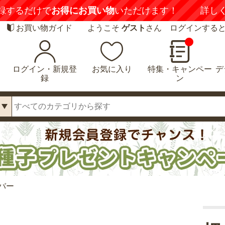
録するだけで
お得にお買い物
いただけます！
詳し
お買い物ガイド
ようこそ
ゲスト
さん ログインする
ログイン・新規登
お気に入り
特集・キャンペー
デ
録
ン
バー