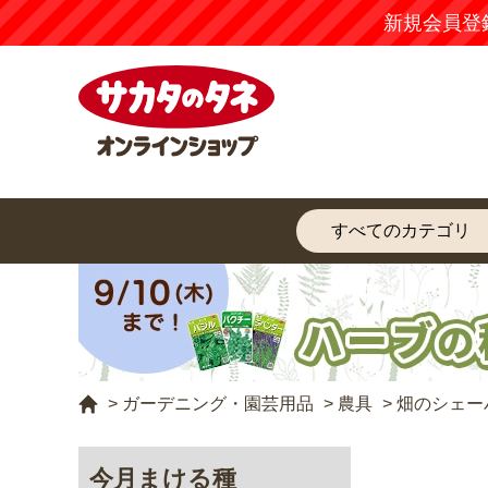
新規会員登
>
ガーデニング・園芸用品
>
農具
>
畑のシェー
今月まける種