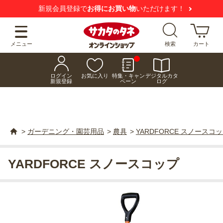
新規会員登録で
お得にお買い物
いただけます！
メニュー
検索
カート
ログイン
お気に入り
特集・キャン
デジタルカタ
新規登録
ペーン
ログ
>
ガーデニング・園芸用品
>
農具
>
YARDFORCE スノースコ
YARDFORCE スノースコップ