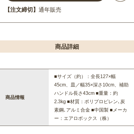
【注文締切】
通年販売
商品詳細
■サイズ（約）：全長127×幅
45cm、皿／幅35×深さ10cm、補助
ハンドル長さ43cm ■重量：約
商品情報
2.3kg ■材質：ポリプロピレン､炭
素鋼､アルミ合金 ■中国製 ■メーカ
ー：エアロボックス（株）