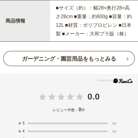
■サイズ（約）：幅28×奥行28×高
さ26cm ■重量：約600g ■容量：約
商品情報
12L ■材質：ポリプロピレン ■日本
製 ■メーカー：大和プラ販（株）
ガーデニング・園芸用品をもっとみる
0.0
0
レビュー件数：
件
★
5
(0)
★
4
(0)