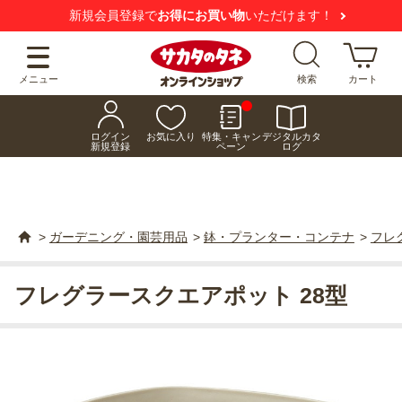
新規会員登録で
お得にお買い物
いただけます！
メニュー
検索
カート
ログイン
お気に入り
特集・キャン
デジタルカタ
新規登録
ペーン
ログ
>
ガーデニング・園芸用品
>
鉢・プランター・コンテナ
>
フレ
フレグラースクエアポット 28型