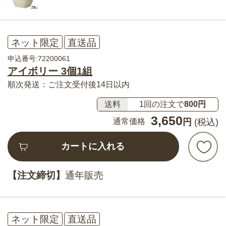
ネット限定
直送品
申込番号:72200061
アイボリー 3個1組
順次発送：ご注文受付後14日以内
送料
1回の注文で
800円
3,650
通常価格
円
(税込)
カートに入れる
【注文締切】
通年販売
ネット限定
直送品