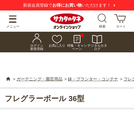
新規会員登録で
お得にお買い物
いただけます！
メニュー
検索
カート
ログイン
お気に入り
特集・キャン
デジタルカタ
新規登録
ペーン
ログ
>
ガーデニング・園芸用品
>
鉢・プランター・コンテナ
>
フレ
フレグラーボール 36型