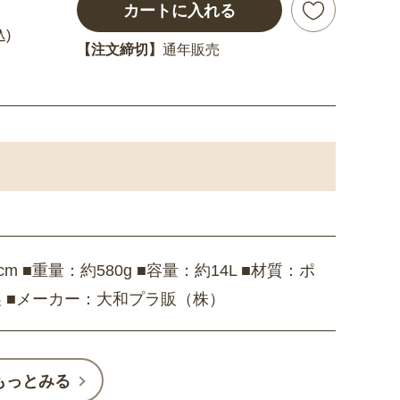
カートに入れる
込)
【注文締切】
通年販売
m ■重量：約580g ■容量：約14L ■材質：ポ
製 ■メーカー：大和プラ販（株）
もっとみる