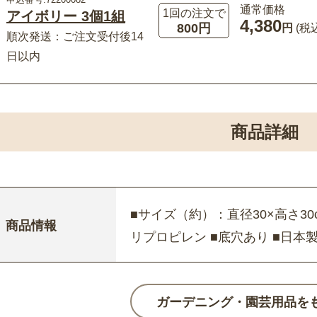
通常価格
1回の注文で
アイボリー 3個1組
4,380
800円
円
(税
順次発送：ご注文受付後14
日以内
商品詳細
■サイズ（約）：直径30×高さ30c
商品情報
リプロピレン ■底穴あり ■日本
ガーデニング・園芸用品を