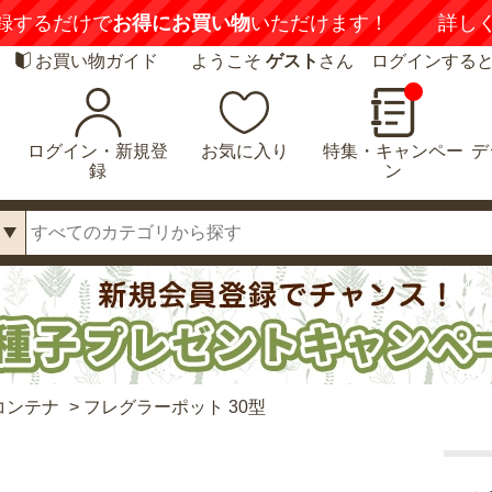
録するだけで
お得にお買い物
いただけます！
詳し
お買い物ガイド
ようこそ
ゲスト
さん ログインする
ログイン・新規登
お気に入り
特集・キャンペー
デ
録
ン
コンテナ
>
フレグラーポット 30型