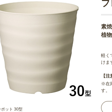
フ
素
植
軽く
けま
【注
※在
す。
ポット 30型