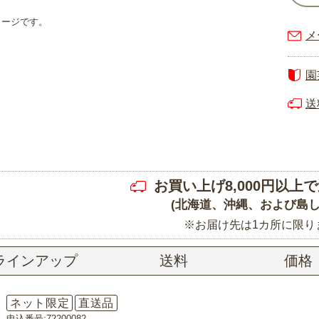
メージです。
メ
園
送
お買い上げ8,000円以上で
(北海道、沖縄、および島し
※お届け先は1カ所に限り
ラインアップ
送料
価格
ネット限定
直送品
申込番号:72200082