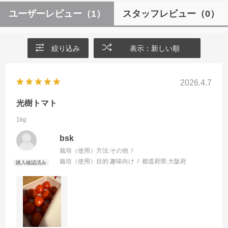
ユーザーレビュー
（1）
スタッフレビュー
（0）
絞り込み
表示：新しい順
2026.4.7
光樹トマト
1kg
bsk
栽培（使用）方法:
その他
栽培（使用）目的:
趣味向け
都道府県:
大阪府