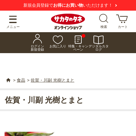
新規会員登録で
お得にお買い物
いただけます！
メニュー
検索
カート
ログイン
お気に入り
特集・キャン
デジタルカタ
新規登録
ペーン
ログ
>
食品
>
佐賀・川副 光樹とまと
佐賀・川副 光樹とまと