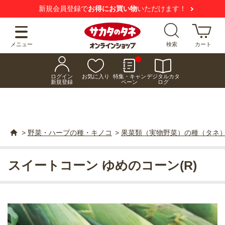
新規会員登録で
お得にお買い物
いただけます！
メニュー
検索
カート
ログイン
お気に入り
特集・キャン
デジタルカタ
新規登録
ペーン
ログ
>
野菜・ハーブの種・キノコ
>
果菜類（実物野菜）の種（タネ
スイートコーン ゆめのコーン(R)