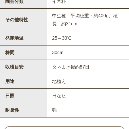
園芸分類
イネ科
中生種 平均穂重：約400g、穂
その他特性
長：約31cm
発芽地温
25～30℃
株間
30cm
収穫目安
タネまき後約87日
用途
地植え
日照
日なた
耐暑性
強