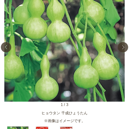
1
/
3
ヒョウタン 千成ひょうたん
※画像はイメージです。