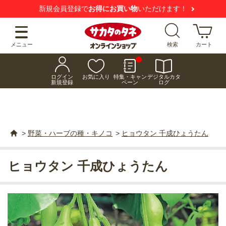
新規会員登録で
お得にお買い物
いただけます！
メニュー
検索
カート
ログイン
お気に入り
特集・キャン
デジタルカタ
新規登録
ペーン
ログ
>
野菜・ハーブの種・キノコ
>
ヒョウタン 千成ひょうたん
ヒョウタン 千成ひょうたん