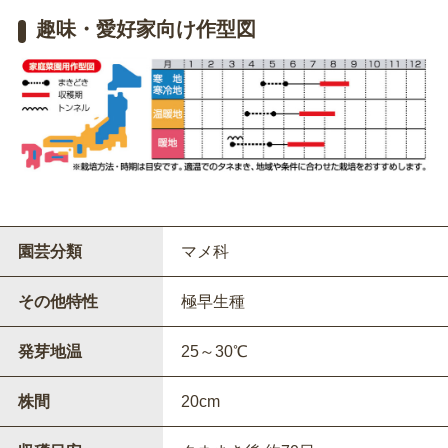
趣味・愛好家向け作型図
園芸分類
マメ科
その他特性
極早生種
発芽地温
25～30℃
株間
20cm