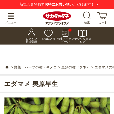
新規会員登録で
お得にお買い物
いただけます！
メニュー
検索
カート
ログイン
お気に入り
特集・キャン
デジタルカタ
新規登録
ペーン
ログ
>
野菜・ハーブの種・キノコ
>
豆類の種（タネ）
>
エダマメの
エダマメ 奥原早生