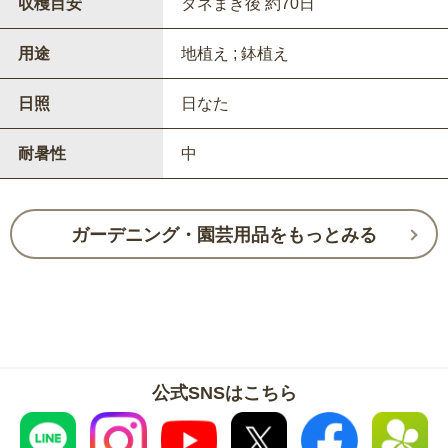
収穫目安
タネまき後 約70日
用途
地植え ; 鉢植え
日照
日なた
耐暑性
中
ガーデニング・園芸用品をもっとみる
公式SNSはこちら