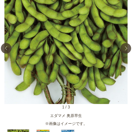
1
/
3
エダマメ 奥原早生
※画像はイメージです。