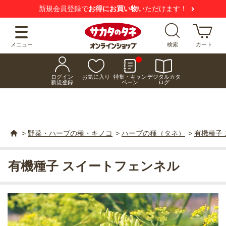
新規会員登録で
お得にお買い物
いただけます！
メニュー
検索
カート
ログイン
お気に入り
特集・キャン
デジタルカタ
新規登録
ペーン
ログ
>
野菜・ハーブの種・キノコ
>
ハーブの種（タネ）
>
有機種子
有機種子 スイートフェンネル