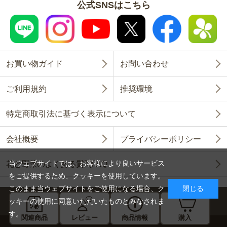
公式SNSはこちら
お買い物ガイド
お問い合わせ
ご利用規約
推奨環境
特定商取引法に基づく表示について
会社概要
プライバシーポリシー
当ウェブサイトでは、お客様により良いサービス
花と野菜のよくある質問FAQ
をご提供するため、クッキーを使用しています。
このまま当ウェブサイトをご使用になる場合、ク
閉じる
ッキーの使用に同意いただいたものとみなされま
す。
関連商品
レビュー
商品情報
購入
Copyright © SAKATA SEED CORPORATION All Rights Reserved.