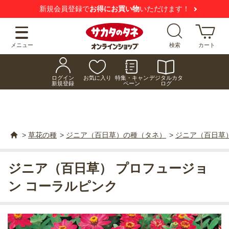
新規会員登録で
お得にお買い物
いただけます！
メニュー
検索
カート
ログイン
お気に入り
特集・キャン
デジタルカタ
新規登録
ペーン
ログ
>
草花の種
>
ジニア（百日草）の種（タネ）
>
ジニア（百日草
ジニア（百日草） プロフュージョ
ン コーラルピンク