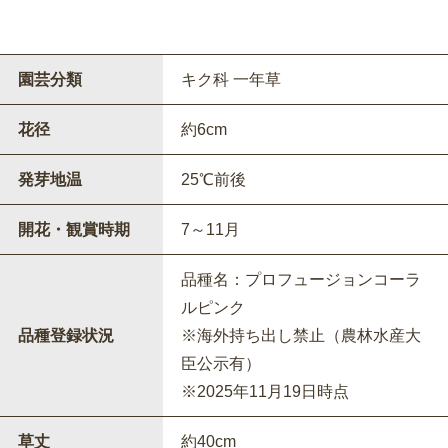
園芸分類
キク科 一年草
花径
約6cm
発芽地温
25℃前後
開花・観賞時期
7～11月
品種名：プロフュージョンコーラ
ルピンク
品種登録状況
※海外持ち出し禁止（農林水産大
臣公示有）
※2025年11月19日時点
草丈
約40cm