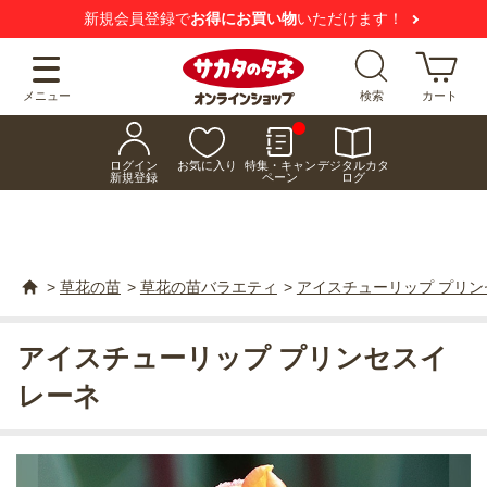
新規会員登録で
お得にお買い物
いただけます！
メニュー
検索
カート
ログイン
お気に入り
特集・キャン
デジタルカタ
新規登録
ペーン
ログ
>
草花の苗
>
草花の苗バラエティ
>
アイスチューリップ プリ
アイスチューリップ プリンセスイ
レーネ