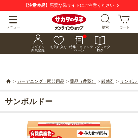
【注意喚起】
悪質な偽サイトにご注意ください
メニュー
検索
カート
ログイン
お気に入り
特集・キャン
デジタルカタ
新規登録
ペーン
ログ
>
ガーデニング・園芸用品
>
薬品（農薬）
>
殺菌剤
>
サンボル
サンボルドー