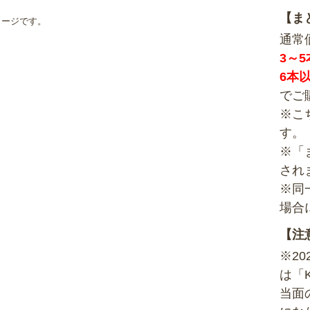
【ま
メージです。
通常
3～
6本
でご
※こ
す。
※「
され
※同
場合
【注
※2
は「
当面