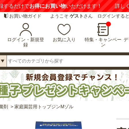
録するだけで
お得にお買い物
いただけます！
詳し
お買い物ガイド
ようこそ
ゲスト
さん ログインする
ログイン・新規登
お気に入り
特集・キャンペー
デ
録
ン
菌剤
>
家庭園芸用トップジンMゾル