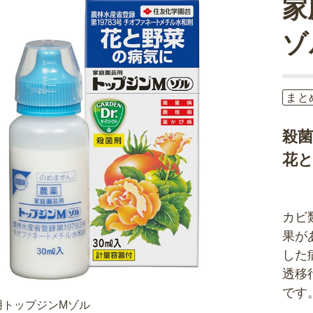
家
ゾ
まと
殺
花
カビ
果が
した
透移
です
用トップジンMゾル