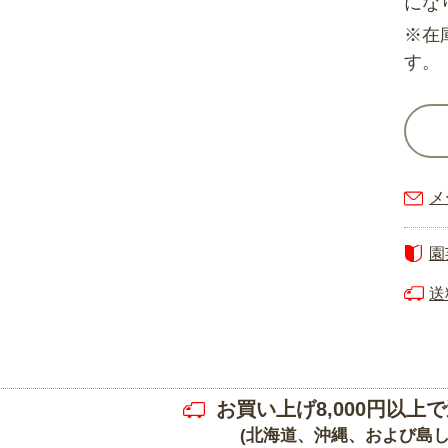
にな
※在
す。
メ
園
送
お買い上げ8,000円以上で
(北海道、沖縄、および島し