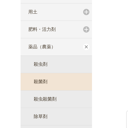
用土
肥料・活力剤
薬品（農薬）
殺虫剤
殺菌剤
殺虫殺菌剤
除草剤