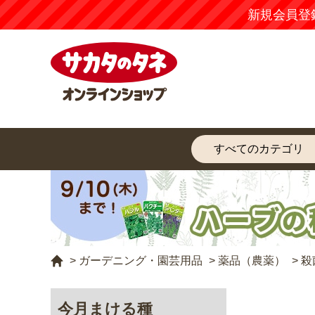
新規会員登
>
ガーデニング・園芸用品
>
薬品（農薬）
>
殺
今月まける種