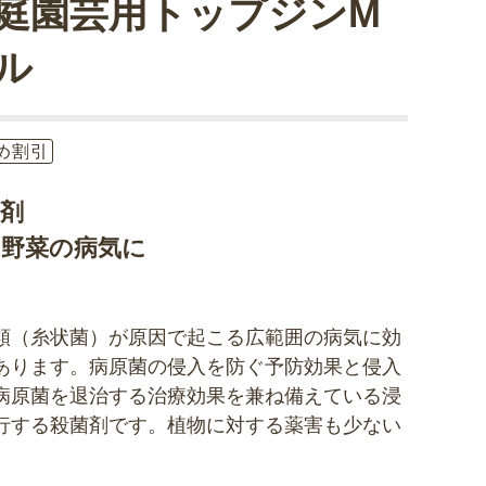
庭園芸用トップジンM
ル
め割引
菌剤
と野菜の病気に
類（糸状菌）が原因で起こる広範囲の病気に効
あります。病原菌の侵入を防ぐ予防効果と侵入
病原菌を退治する治療効果を兼ね備えている浸
行する殺菌剤です。植物に対する薬害も少ない
。