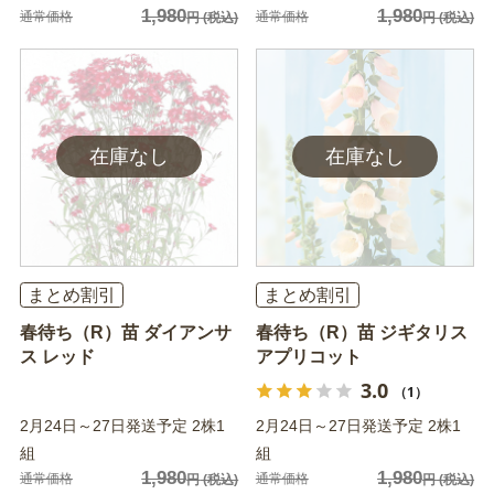
1,980
1,980
通常価格
通常価格
円
(税込)
円
(税込)
まとめ割引
まとめ割引
春待ち（R）苗 ダイアンサ
春待ち（R）苗 ジギタリス
ス レッド
アプリコット
3.0
（1）
2月24日～27日発送予定 2株1
2月24日～27日発送予定 2株1
組
組
1,980
1,980
通常価格
通常価格
円
(税込)
円
(税込)