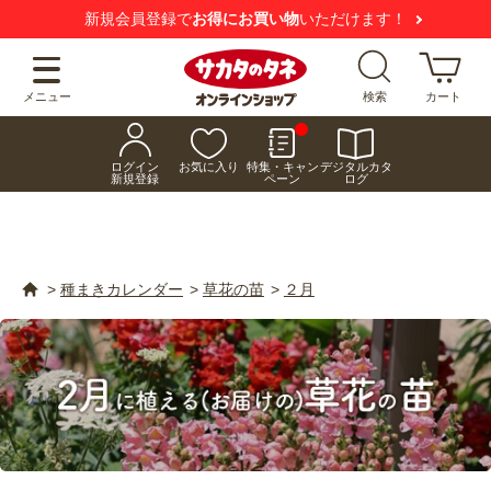
新規会員登録で
お得にお買い物
いただけます！
メニュー
検索
カート
ログイン
お気に入り
特集・キャン
デジタルカタ
新規登録
ペーン
ログ
>
種まきカレンダー
>
草花の苗
>
２月