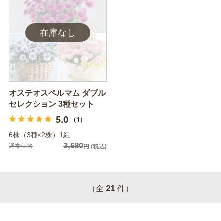
オステオスペルマム ダブル
セレクション 3種セット
5.0
（1）
6株（3種×2株）1組
3,680
通常価格
円
(税込)
21
（全
件）