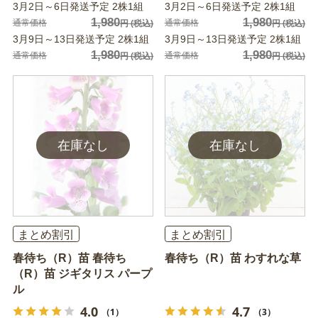
3月2日～6日発送予定 2株1組
3月2日～6日発送予定 2株1組
1,980
1,980
通常価格
通常価格
円
(税込)
円
(税込)
3月9日～13日発送予定 2株1組
3月9日～13日発送予定 2株1組
1,980
1,980
通常価格
通常価格
円
(税込)
円
(税込)
まとめ割引
まとめ割引
春待ち（R）苗 春待ち
春待ち（R）苗 わすれな草
（R）苗 ジギタリス パープ
ル
4.0
4.7
（1）
（3）