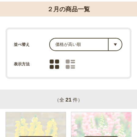
２月の商品一覧
並べ替え
表示方法
21
（全
件）