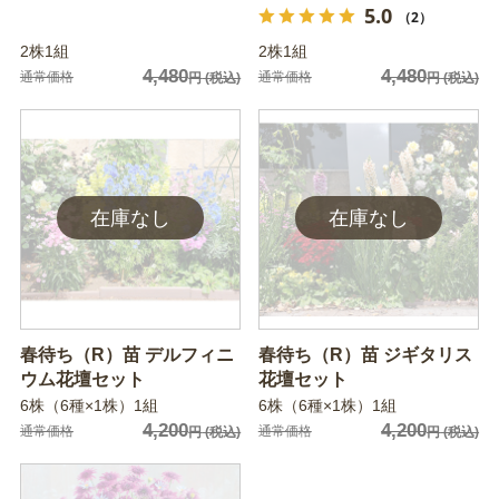
5.0
（2）
2株1組
2株1組
4,480
4,480
通常価格
通常価格
円
(税込)
円
(税込)
春待ち（R）苗 デルフィニ
春待ち（R）苗 ジギタリス
ウム花壇セット
花壇セット
6株（6種×1株）1組
6株（6種×1株）1組
4,200
4,200
通常価格
通常価格
円
(税込)
円
(税込)