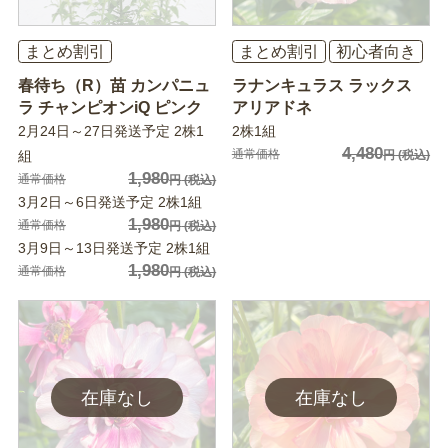
まとめ割引
まとめ割引
初心者向き
春待ち（R）苗 カンパニュ
ラナンキュラス ラックス
ラ チャンピオンiQ ピンク
アリアドネ
2月24日～27日発送予定 2株1
2株1組
4,480
通常価格
組
円
(税込)
1,980
通常価格
円
(税込)
3月2日～6日発送予定 2株1組
1,980
通常価格
円
(税込)
3月9日～13日発送予定 2株1組
1,980
通常価格
円
(税込)