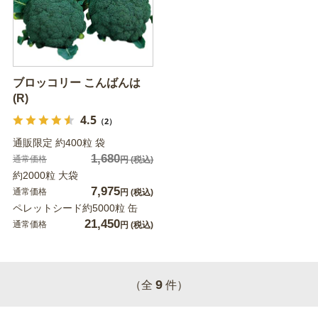
ブロッコリー こんばんは
(R)
4.5
（2）
通販限定 約400粒 袋
1,680
通常価格
円
(税込)
約2000粒 大袋
7,975
通常価格
円
(税込)
ペレットシード約5000粒 缶
21,450
通常価格
円
(税込)
9
（全
件）