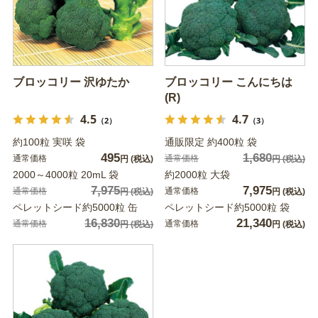
ブロッコリー 沢ゆたか
ブロッコリー こんにちは
(R)
4.5
4.7
（2）
（3）
約100粒 実咲 袋
通販限定 約400粒 袋
495
1,680
通常価格
通常価格
円
(税込)
円
(税込)
2000～4000粒 20mL 袋
約2000粒 大袋
7,975
7,975
通常価格
通常価格
円
(税込)
円
(税込)
ペレットシード約5000粒 缶
ペレットシード約5000粒 袋
16,830
21,340
通常価格
通常価格
円
(税込)
円
(税込)