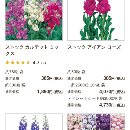
ストック カルテット ミッ
ストック アイアン ローズ
クス
4.7
（6）
約75粒 袋
約50粒 袋
385
385
通常価格
通常価格
円
(税込)
円
(税込)
約500粒 袋
・約2500粒 10mL 袋
1,890
4,070
通常価格
通常価格
円
(税込)
円
(税込)
・ペレットシード約3000粒 袋
4,730
通常価格
円
(税込)