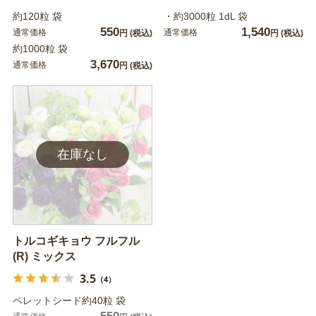
約120粒 袋
・約3000粒 1dL 袋
550
1,540
通常価格
通常価格
円
(税込)
円
(税込)
約1000粒 袋
3,670
通常価格
円
(税込)
トルコギキョウ フルフル
(R) ミックス
3.5
（4）
ペレットシード約40粒 袋