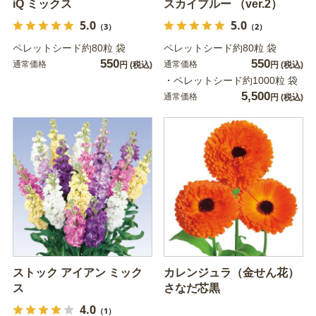
iQ ミックス
スカイブルー （ver.2）
5.0
5.0
（3）
（2）
ペレットシード約80粒 袋
ペレットシード約80粒 袋
550
550
通常価格
通常価格
円
(税込)
円
(税込)
・ペレットシード約1000粒 袋
5,500
通常価格
円
(税込)
ストック アイアン ミック
カレンジュラ（金せん花）
ス
さなだ芯黒
4.0
（1）