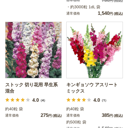
780
通常価格
円
(税込)
・約3000粒 1dL 袋
1,540
通常価格
円
(税込)
ストック 切り花用 早生系
キンギョソウ アスリート
混合
ミックス
4.0
4.0
（4）
（1）
約40粒 袋
約40粒 袋
275
385
通常価格
通常価格
円
(税込)
円
(税込)
約500粒 袋