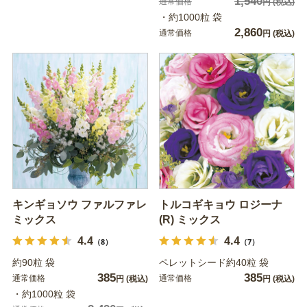
1,540
通常価格
円
(税込)
・約1000粒 袋
2,860
通常価格
円
(税込)
キンギョソウ ファルファレ
トルコギキョウ ロジーナ
ミックス
(R) ミックス
4.4
4.4
（8）
（7）
約90粒 袋
ペレットシード約40粒 袋
385
385
通常価格
通常価格
円
(税込)
円
(税込)
・約1000粒 袋