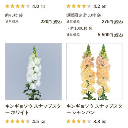
4.0
4.2
（1）
（6）
約45粒 袋
通販限定 約30粒 袋
220
275
通常価格
通常価格
円
(税込)
円
(税込)
・約1000粒 袋
5,500
通常価格
円
(税込)
キンギョソウ スナップスタ
キンギョソウ スナップスタ
ー ホワイト
ー シャンパン
4.5
3.8
（2）
（5）