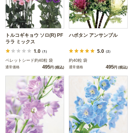
トルコギキョウ ソロ(R) PF
ハボタン アンサンブル
ララ ミックス
1.0
5.0
（1）
（2）
ペレットシード約40粒 袋
約40粒 袋
495
495
通常価格
通常価格
円
(税込)
円
(税込)