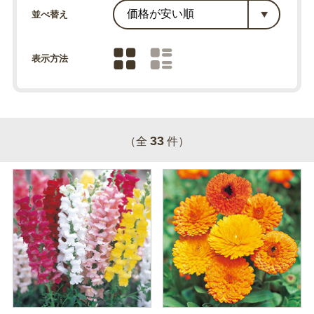
並べ替え
表示方法
33
（全
件）