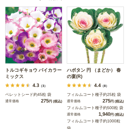
トルコギキョウ バイカラー
ハボタン 円 （まどか） 春
ミックス
の宴(R)
4.3
4.4
（3）
（8）
ペレットシード約45粒 袋
フィルムコート種子約25粒 袋
275
275
通常価格
通常価格
円
(税込)
円
(税込)
フィルムコート種子約500粒 袋
1,940
通常価格
円
(税込)
フィルムコート種子約1000粒
袋