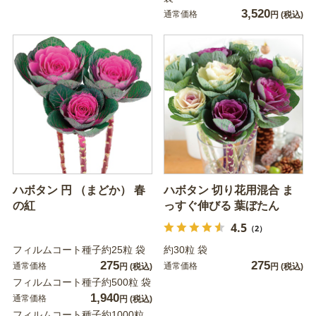
3,520
通常価格
円
(税込)
ハボタン 円 （まどか） 春
ハボタン 切り花用混合 ま
の紅
っすぐ伸びる 葉ぼたん
4.5
（2）
フィルムコート種子約25粒 袋
約30粒 袋
275
275
通常価格
通常価格
円
(税込)
円
(税込)
フィルムコート種子約500粒 袋
1,940
通常価格
円
(税込)
フィルムコート種子約1000粒