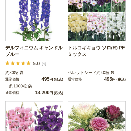
デルフィニウム キャンドル
トルコギキョウ ソロ(R) PF
ブルー
ミックス
5.0
（1）
約30粒 袋
ペレットシード約40粒 袋
495
495
通常価格
通常価格
円
(税込)
円
(税込)
・約1000粒 袋
13,200
通常価格
円
(税込)