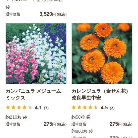
袋
3,520
通常価格
円
(税込)
カンパニュラ メジューム
カレンジュラ（金せん花）
ミックス
改良早生中安
4.1
4.5
（7）
（2）
約210粒 袋
約50粒 袋
275
275
通常価格
通常価格
円
(税込)
円
(税込)
約800粒 袋