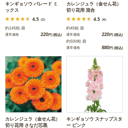
キンギョソウ パレード ミ
カレンジュラ（金せん花）
ックス
切り花用 混合
4.5
4.5
（2）
（6）
約145粒 袋
約45粒 袋
220
220
通常価格
通常価格
円
(税込)
円
(税込)
約500粒 袋
880
通常価格
円
(税込)
カレンジュラ（金せん花）
キンギョソウ スナップスタ
切り花用 さなだ芯黒
ー ピンク