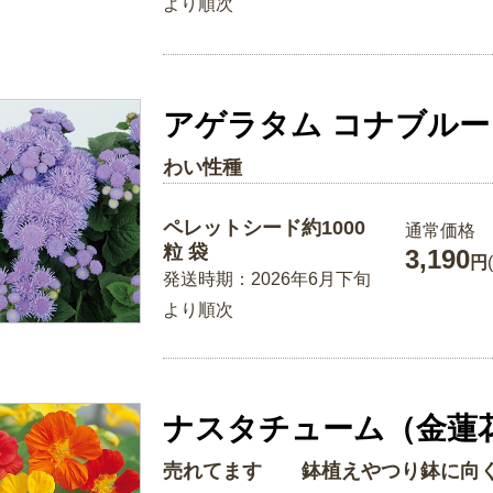
より順次
アゲラタム コナブルー
わい性種
ペレットシード約1000
通常価格
粒 袋
3,190
円
発送時期：2026年6月下旬
より順次
ナスタチューム（金蓮花
売れてます 鉢植えやつり鉢に向く