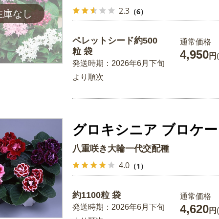
2.3
（6）
ペレットシード約500
通常価格
粒 袋
4,950
円
発送時期：2026年6月下旬
より順次
グロキシニア ブロケー
八重咲き大輪一代交配種
4.0
（1）
約1100粒 袋
通常価格
4,620
発送時期：2026年6月下旬
円