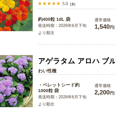
5.0
（3）
約400粒 1dL 袋
通常価格
1,540
発送時期：2026年6月下旬
円
より順次
アゲラタム アロハ ブ
わい性種
・ペレットシード約
通常価格
1000粒 袋
2,200
円
発送時期：2026年6月下旬
より順次