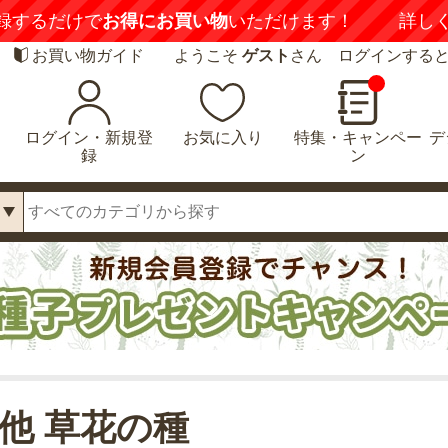
録するだけで
お得にお買い物
いただけます！
詳し
お買い物ガイド
ようこそ
ゲスト
さん ログインする
ログイン・新規登
お気に入り
特集・キャンペー
デ
録
ン
他 草花の種