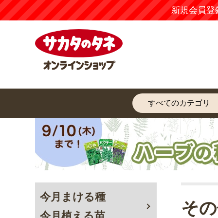
新規会員登
今月まける種
その
今月植える苗