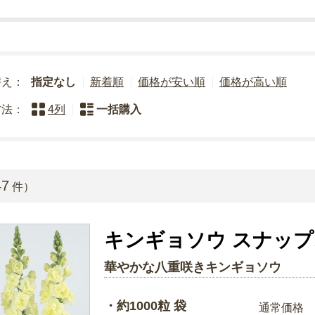
替え：
指定なし
新着順
価格が安い順
価格が高い順
方法：
4列
一括購入
47
件）
キンギョソウ スナップ
華やかな八重咲きキンギョソウ
・約1000粒 袋
通常価格