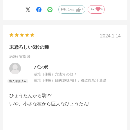
参考になった
0
Like!
0
2024.1.14
末恐ろしい6粒の種
約6粒 実咲 袋
バンボ
栽培（使用）方法:
その他
栽培（使用）目的:
趣味向け
都道府県:
千葉県
ひょうたんから駒??
いや、小さな種から巨大なひょうたん!!