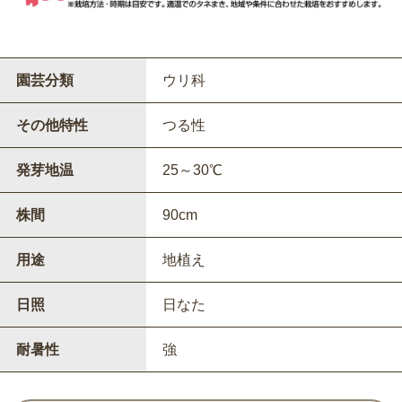
園芸分類
ウリ科
その他特性
つる性
発芽地温
25～30℃
株間
90cm
用途
地植え
日照
日なた
耐暑性
強