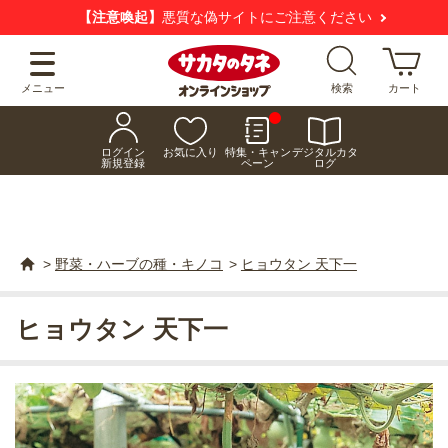
【注意喚起】
悪質な偽サイトにご注意ください
メニュー
検索
カート
ログイン
お気に入り
特集・キャン
デジタルカタ
新規登録
ペーン
ログ
>
野菜・ハーブの種・キノコ
>
ヒョウタン 天下一
ヒョウタン 天下一