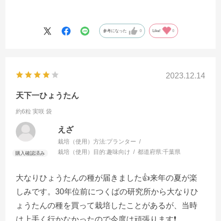
参考になった
0
Like!
0
2023.12.14
天下一ひょうたん
約6粒 実咲 袋
えざ
栽培（使用）方法:
プランター
栽培（使用）目的:
趣味向け
都道府県:
千葉県
大なりひょうたんの種が届きました👍️来年の夏が楽
しみです。30年位前につくばの研究所から大なりひ
ょうたんの種を買って栽培したことがあるが、当時
は上手く行かなかったので今度は頑張ります❗️