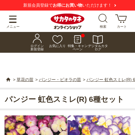
新規会員登録で
お得にお買い物
いただけます！
メニュー
検索
カート
ログイン
お気に入り
特集・キャン
デジタルカタ
新規登録
ペーン
ログ
>
草花の苗
>
パンジー・ビオラの苗
>
パンジー 虹色スミレ(R) 
パンジー 虹色スミレ(R) 6種セット