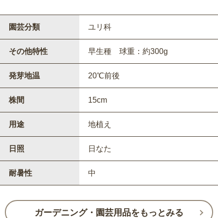
園芸分類
ユリ科
その他特性
早生種 球重：約300g
発芽地温
20℃前後
株間
15cm
用途
地植え
日照
日なた
耐暑性
中
ガーデニング・園芸用品をもっとみる