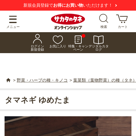
新規会員登録で
お得にお買い物
いただけます！
メニュー
検索
カート
ログイン
お気に入り
特集・キャン
デジタルカタ
新規登録
ペーン
ログ
>
野菜・ハーブの種・キノコ
>
葉菜類（葉物野菜）の種（タネ
タマネギ ゆめたま