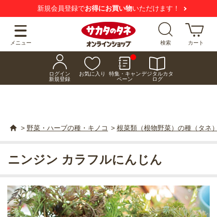
新規会員登録で
お得にお買い物
いただけます！
メニュー
検索
カート
ログイン
お気に入り
特集・キャン
デジタルカタ
新規登録
ペーン
ログ
>
野菜・ハーブの種・キノコ
>
根菜類（根物野菜）の種（タネ
ニンジン カラフルにんじん