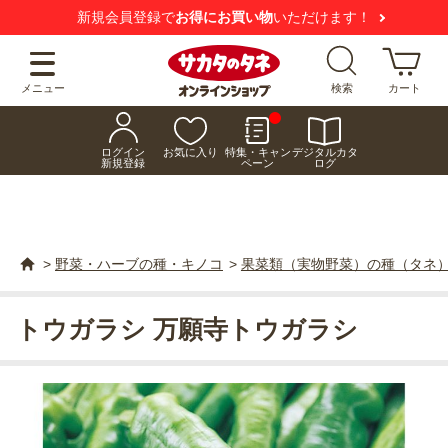
新規会員登録で
お得にお買い物
いただけます！
メニュー
検索
カート
ログイン
お気に入り
特集・キャン
デジタルカタ
新規登録
ペーン
ログ
>
野菜・ハーブの種・キノコ
>
果菜類（実物野菜）の種（タネ
トウガラシ 万願寺トウガラシ