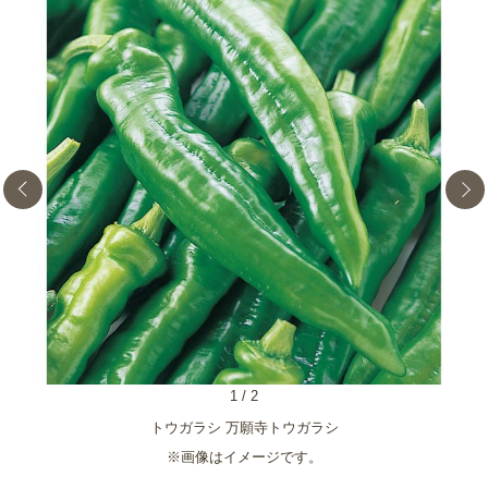
1
/
2
）が
トウガラシ 万願寺トウガラシ
※
※画像はイメージです。