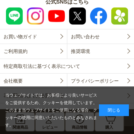
公式SNSはこちら
お買い物ガイド
お問い合わせ
ご利用規約
推奨環境
特定商取引法に基づく表示について
会社概要
プライバシーポリシー
当ウェブサイトでは、お客様により良いサービス
花と野菜のよくある質問FAQ
をご提供するため、クッキーを使用しています。
このまま当ウェブサイトをご使用になる場合、ク
閉じる
ッキーの使用に同意いただいたものとみなされま
す。
関連商品
レビュー
商品情報
購入
Copyright © SAKATA SEED CORPORATION All Rights Reserved.