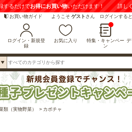
録するだけで
お得にお買い物
いただけます！
詳し
お買い物ガイド
ようこそ
ゲスト
さん ログインする
ログイン・新規登
お気に入り
特集・キャンペー
デ
録
ン
菜類（実物野菜）
>
カボチャ