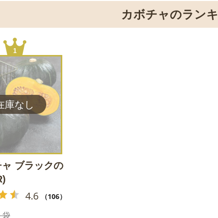
カボチャのラン
1
ャ ブラックの
)
4.6
（106）
 袋