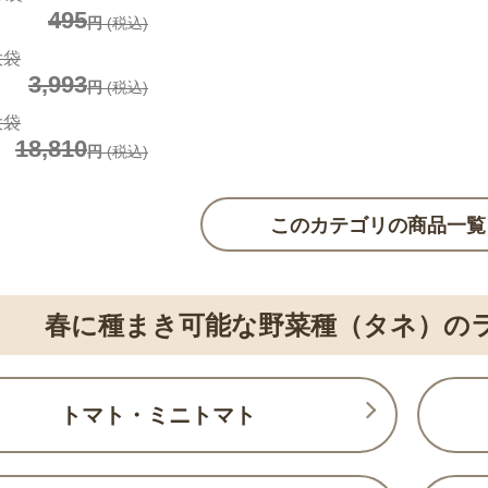
495
円
(税込)
大袋
3,993
円
(税込)
大袋
18,810
円
(税込)
このカテゴリの商品一覧
春に種まき可能な野菜種（タネ）の
トマト・ミニトマト