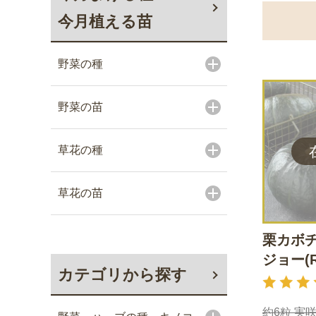
今月植える苗
野菜の種
野菜の苗
草花の種
草花の苗
栗カボチ
ジョー(R
カテゴリから探す
約6粒 実咲