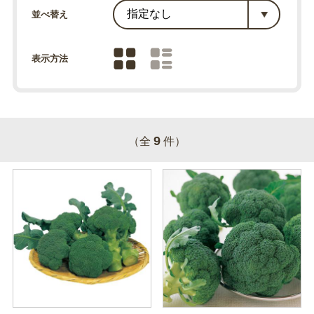
並べ替え
表示方法
9
（全
件）