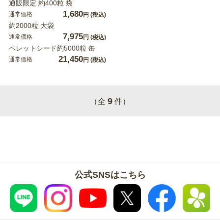
通販限定 約400粒 袋
1,680
通常価格
円
(税込)
約2000粒 大袋
7,975
通常価格
円
(税込)
ペレットシード約5000粒 缶
21,450
通常価格
円
(税込)
9
（全
件）
公式SNSはこちら