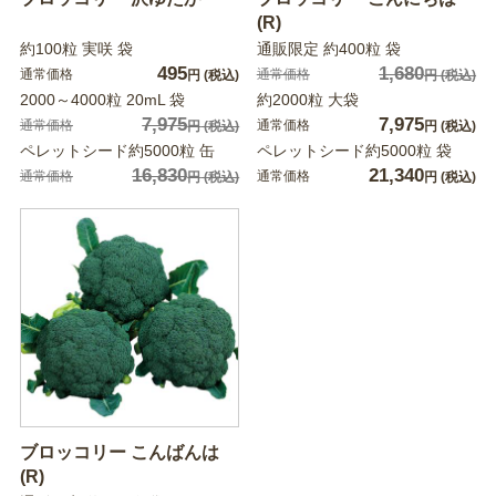
(R)
約100粒 実咲 袋
通販限定 約400粒 袋
495
1,680
通常価格
通常価格
円
(税込)
円
(税込)
2000～4000粒 20mL 袋
約2000粒 大袋
7,975
7,975
通常価格
通常価格
円
(税込)
円
(税込)
ペレットシード約5000粒 缶
ペレットシード約5000粒 袋
16,830
21,340
通常価格
通常価格
円
(税込)
円
(税込)
ブロッコリー こんばんは
(R)