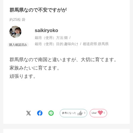
群馬県なので不安ですがが
約25粒 袋
saikiryoko
栽培（使用）方法:
畑
栽培（使用）目的:
趣味向け
都道府県:
群馬県
群馬県なので南国と違いますが、大切に育てます。
家族みたいに育てます。
頑張ります。
参考になった
0
Like!
0