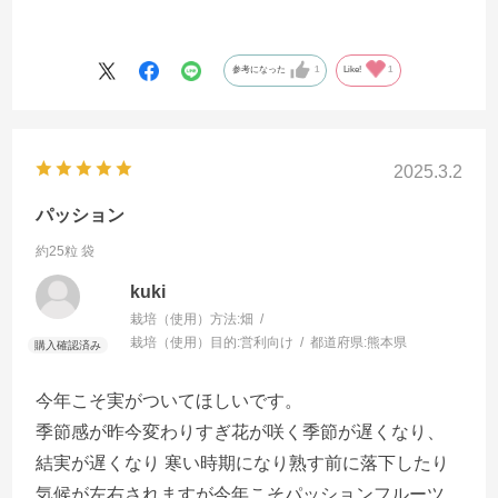
参考になった
1
Like!
1
2025.3.2
パッション
約25粒 袋
kuki
栽培（使用）方法:
畑
栽培（使用）目的:
営利向け
都道府県:
熊本県
今年こそ実がついてほしいです。
季節感が昨今変わりすぎ花が咲く季節が遅くなり、
結実が遅くなり 寒い時期になり熟す前に落下したり
気候が左右されますが今年こそパッションフルーツ