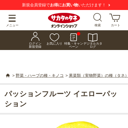
新規会員登録で
お得にお買い物
いただけます！
メニュー
検索
カート
ログイン
お気に入り
特集・キャン
デジタルカタ
新規登録
ペーン
ログ
>
野菜・ハーブの種・キノコ
>
果菜類（実物野菜）の種（タネ
パッションフルーツ イエローパッ
ション