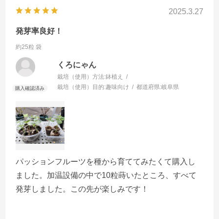
2025.3.27
発芽率良好！
約25粒 袋
くろにゃん
栽培（使用）方法:
鉢植え
栽培（使用）目的:
趣味向け
都道府県:
岐阜県
パッションフルーツを種から育ててみたくて購入し
ました。加温設備の中で10粒蒔いたところ、すべて
発芽しました。この先が楽しみです！