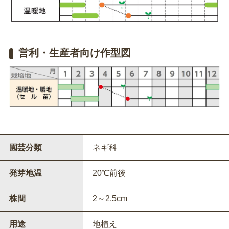
営利・生産者向け作型図
園芸分類
ネギ科
発芽地温
20℃前後
株間
2～2.5cm
用途
地植え