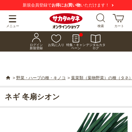
新規会員登録で
お得にお買い物
いただけます！
メニュー
検索
カート
ログイン
お気に入り
特集・キャン
デジタルカタ
新規登録
ペーン
ログ
>
野菜・ハーブの種・キノコ
>
葉菜類（葉物野菜）の種（タネ
ネギ 冬扇シオン