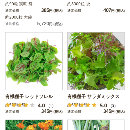
約90粒 実咲 袋
約3000粒 袋
385
407
通常価格
通常価格
円
(税込)
円
(税込)
約2000粒 大袋
5,720
通常価格
円
(税込)
有機種子 レッドソレル
有機種子 サラダミックス
4.0
5.0
約520粒 袋
約800粒 袋
（1）
（3）
345
345
通常価格
通常価格
円
(税込)
円
(税込)