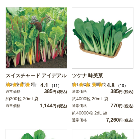
スイスチャード アイデアル
ツケナ 味美菜
4.1
4.8
約30粒 実咲 袋
約1700粒 実咲 袋
（11）
（13）
385
385
通常価格
通常価格
円
(税込)
円
(税込)
約200粒 20mL袋
約4000粒 20mL 袋
1,144
770
通常価格
通常価格
円
(税込)
円
(税込)
約40000粒 2dL 袋
7,260
通常価格
円
(税込)