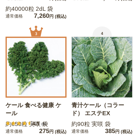
約40000粒 2dL 袋
7,260
通常価格
円
(税込)
4
3
ケール 食べる健康 ケ
青汁ケール（コラー
ール
ド） エステEX
4.5
約650粒 実咲 袋
約90粒 実咲 袋
（8）
275
385
通常価格
通常価格
円
(税込)
円
(税込)