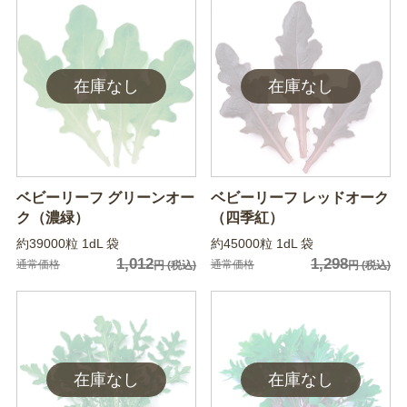
ベビーリーフ グリーンオー
ベビーリーフ レッドオーク
ク（濃緑）
（四季紅）
約39000粒 1dL 袋
約45000粒 1dL 袋
1,012
1,298
通常価格
通常価格
円
(税込)
円
(税込)