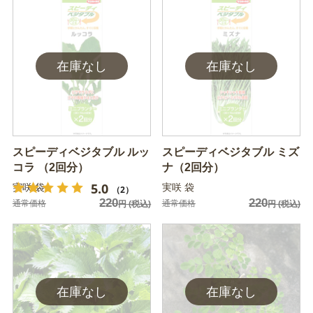
スピーディベジタブル ルッ
スピーディベジタブル ミズ
コラ （2回分）
ナ（2回分）
5.0
実咲 袋
実咲 袋
（2）
220
220
通常価格
通常価格
円
(税込)
円
(税込)