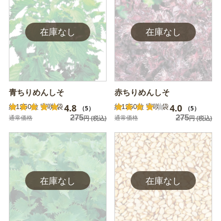
青ちりめんしそ
赤ちりめんしそ
4.8
4.0
約1250粒 実咲 袋
約1250粒 実咲 袋
（5）
（5）
275
275
通常価格
通常価格
円
(税込)
円
(税込)