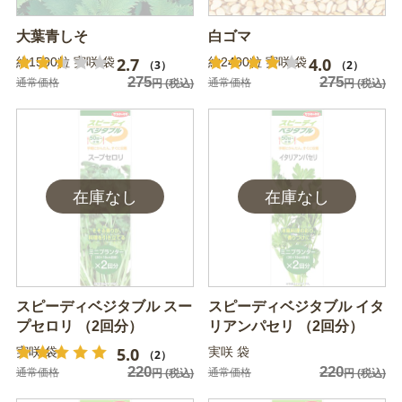
大葉青しそ
白ゴマ
2.7
4.0
約1500粒 実咲 袋
約2400粒 実咲 袋
（3）
（2）
275
275
通常価格
通常価格
円
(税込)
円
(税込)
スピーディベジタブル スー
スピーディベジタブル イタ
プセロリ （2回分）
リアンパセリ （2回分）
5.0
実咲 袋
実咲 袋
（2）
220
220
通常価格
通常価格
円
(税込)
円
(税込)