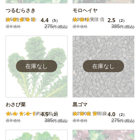
つるむらさき
モロヘイヤ
4.4
2.5
約50粒 実咲 袋
約200粒 実咲 袋
（5）
（2）
275
385
通常価格
通常価格
円
(税込)
円
(税込)
わさび菜
黒ゴマ
4.5
4.0
ペレットシード約200粒 袋
約2500粒 実咲 袋
（2）
（2）
385
275
通常価格
通常価格
円
(税込)
円
(税込)