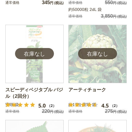
345
550
通常価格
通常価格
円
(税込)
円
(税込)
約50000粒 2dL 袋
3,850
通常価格
円
(税込)
スピーディベジタブル バジ
アーティチョーク
ル（2回分）
5.0
4.5
実咲 袋
約17粒 実咲 袋
（2）
（2）
220
275
通常価格
通常価格
円
(税込)
円
(税込)