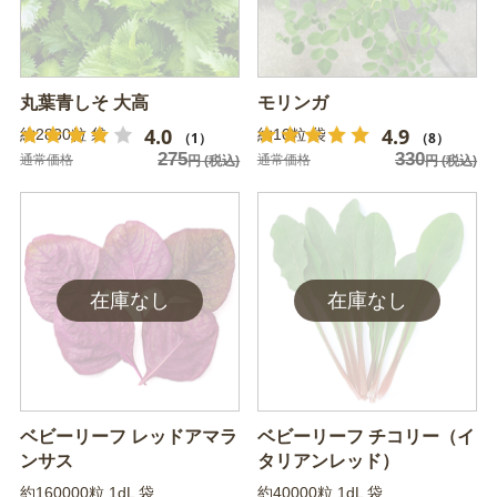
丸葉青しそ 大高
モリンガ
4.0
4.9
約2830粒 袋
約10粒 袋
（1）
（8）
275
330
通常価格
通常価格
円
(税込)
円
(税込)
ベビーリーフ レッドアマラ
ベビーリーフ チコリー（イ
ンサス
タリアンレッド）
約160000粒 1dL 袋
約40000粒 1dL 袋