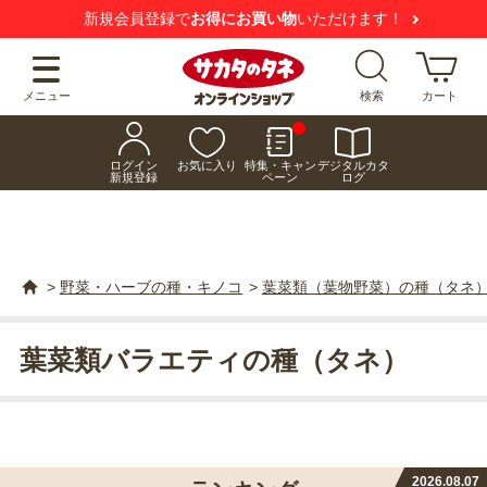
【注意喚起】
悪質な偽サイトにご注意ください
メニュー
検索
カート
ログイン
お気に入り
特集・キャン
デジタルカタ
新規登録
ペーン
ログ
>
野菜・ハーブの種・キノコ
>
葉菜類（葉物野菜）の種（タネ
葉菜類バラエティの種（タネ）
2026.08.07