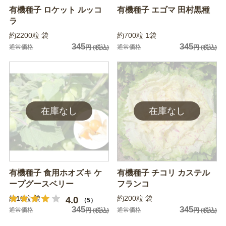
有機種子 ロケット ルッコ
有機種子 エゴマ 田村黒種
ラ
約2200粒 袋
約700粒 1袋
345
345
通常価格
通常価格
円
(税込)
円
(税込)
有機種子 食用ホオズキ ケ
有機種子 チコリ カステル
ープグースベリー
フランコ
4.0
約10粒 袋
約200粒 袋
（5）
345
345
通常価格
通常価格
円
(税込)
円
(税込)