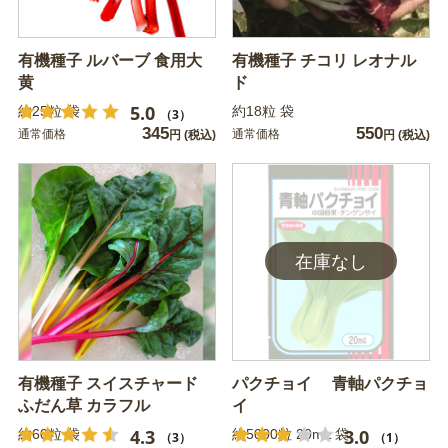
有機種子 ルバーブ 食用大
有機種子 チコリ レオナル
黄
ド
5.0
約25粒 袋
約18粒 袋
（3）
345
550
通常価格
通常価格
円
(税込)
円
(税込)
有機種子 スイスチャード
パクチョイ 青軸パクチョ
ふだん草 カラフル
イ
4.3
3.0
約60粒 袋
約5000粒 20mL 袋
（3）
（1）