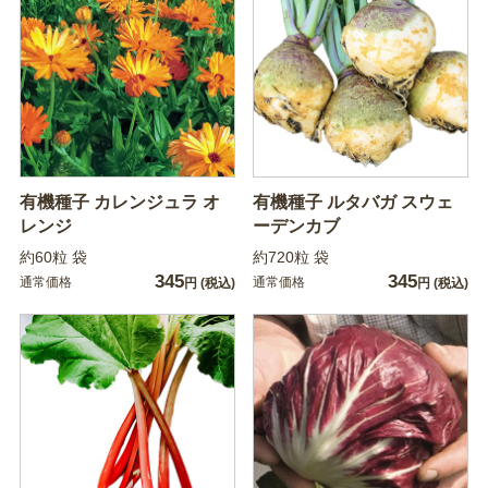
有機種子 カレンジュラ オ
有機種子 ルタバガ スウェ
レンジ
ーデンカブ
約60粒 袋
約720粒 袋
345
345
通常価格
通常価格
円
(税込)
円
(税込)