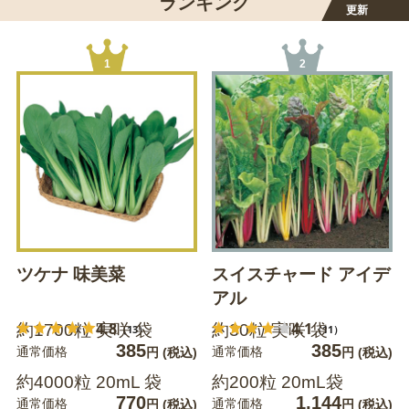
ランキング
更新
1
2
ツケナ 味美菜
スイスチャード アイデ
アル
4.8
4.1
約1700粒 実咲 袋
約30粒 実咲 袋
（13）
（11）
385
385
通常価格
通常価格
円
(税込)
円
(税込)
約4000粒 20mL 袋
約200粒 20mL袋
770
1,144
通常価格
通常価格
円
(税込)
円
(税込)