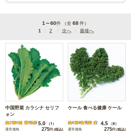
1～60
68
件 （全
件）
1
2
次へ
最後へ
中国野菜 カラシナ セリフ
ケール 食べる健康 ケール
ォン
5.0
4.5
約2500粒 実咲 袋
約650粒 実咲 袋
（1）
（8）
275
275
通常価格
通常価格
円
(税込)
円
(税込)