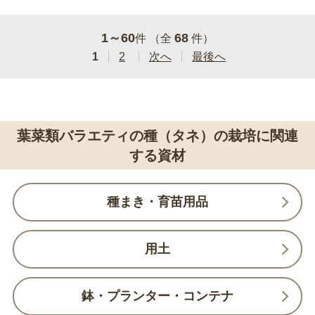
1～60
68
件 （全
件）
1
2
次へ
最後へ
葉菜類バラエティの種（タネ）の栽培に関連
する資材
種まき・育苗用品
用土
鉢・プランター・コンテナ