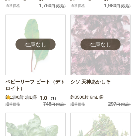
1,760
1,980
通常価格
通常価格
円
(税込)
円
(税込)
ベビーリーフ ビート（デト
シソ 天神あかしそ
ロイト）
1.0
約1200粒 1dL 袋
約3500粒 6mL 袋
（1）
748
297
通常価格
通常価格
円
(税込)
円
(税込)