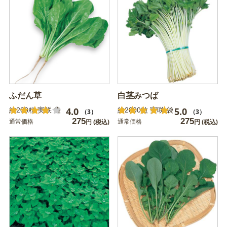
ふだん草
白茎みつば
4.0
5.0
約200粒 実咲 袋
約2000粒 実咲 袋
（3）
（3）
275
275
通常価格
通常価格
円
(税込)
円
(税込)