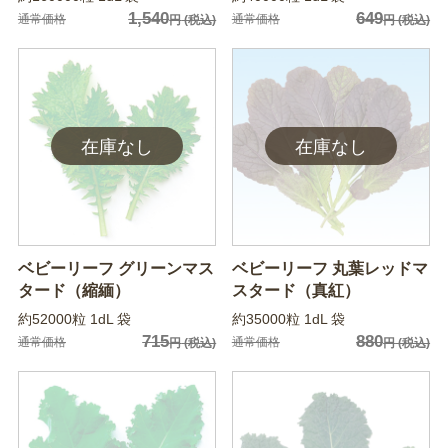
1,540
649
通常価格
通常価格
円
(税込)
円
(税込)
ベビーリーフ グリーンマス
ベビーリーフ 丸葉レッドマ
タード（縮緬）
スタード（真紅）
約52000粒 1dL 袋
約35000粒 1dL 袋
715
880
通常価格
通常価格
円
(税込)
円
(税込)