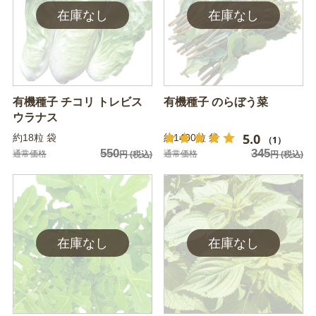
有機種子 チコリ トレビス
有機種子 のらぼう菜
ウラナス
5.0
約18粒 袋
約1400粒 袋
（1）
550
345
通常価格
通常価格
円
(税込)
円
(税込)