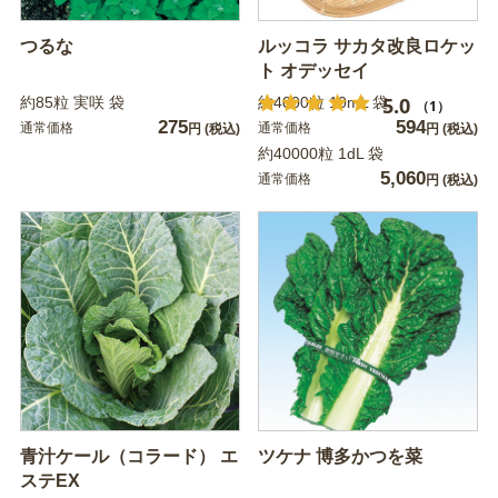
つるな
ルッコラ サカタ改良ロケッ
ト オデッセイ
5.0
約85粒 実咲 袋
約4000粒 10mL 袋
（1）
275
594
通常価格
通常価格
円
(税込)
円
(税込)
約40000粒 1dL 袋
5,060
通常価格
円
(税込)
青汁ケール（コラード） エ
ツケナ 博多かつを菜
ステEX