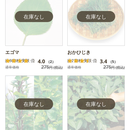
エゴマ
おかひじき
4.0
3.4
約800粒 実咲 袋
約270粒 実咲 袋
（2）
（5）
275
275
通常価格
通常価格
円
(税込)
円
(税込)