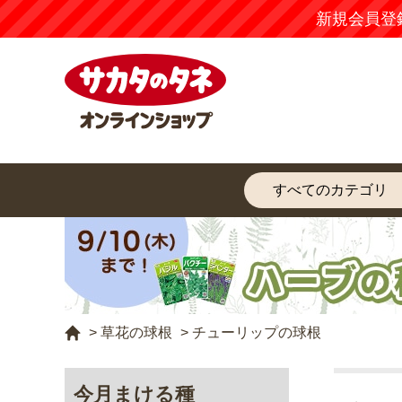
新規会員登
>
草花の球根
>
チューリップの球根
今月まける種