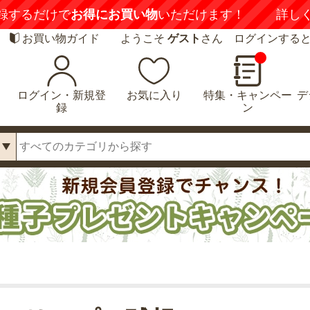
録するだけで
お得にお買い物
いただけます！
詳し
お買い物ガイド
ようこそ
ゲスト
さん ログインする
ログイン・新規登
お気に入り
特集・キャンペー
デ
録
ン