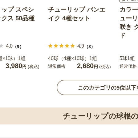
ップ スペシ
チューリップ バンエ
カラー
クス 50品種
イク 4種セット
ューリ
咲き 
ド
4.0
4.9
（9）
（8）
種×1球）1組
40球（4種×10球）1組
5球1組
3,980
2,680
通常価格
通常価格
円
(税込)
円
(税込)
このカテゴリの5位以下
チューリップの球根の