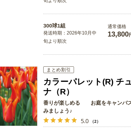
旬より順次
300球1組
通常価格
13,800
発送時期：2026年10月中
旬より順次
まとめ割引
カラーパレット(R) チ
ナ（R）
香りが楽しめる お庭をキャンバス
みましょう♪
5.0
（2）