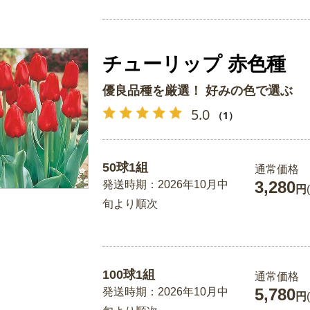
チューリップ 赤色種
優良品種を厳選！ 好みの色で選ぶ
5.0
（1）
50球1組
通常価格
3,280
発送時期：2026年10月中
円
旬より順次
100球1組
通常価格
5,780
発送時期：2026年10月中
円