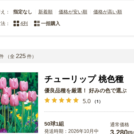
替え：
指定なし
新着順
価格が安い順
価格が高い順
方法：
4列
一括購入
225
件 （全
件）
チューリップ 桃色種
優良品種を厳選！ 好みの色で選ぶ
5.0
（1）
50球1組
通常価格
3,280
発送時期：2026年10月中
円