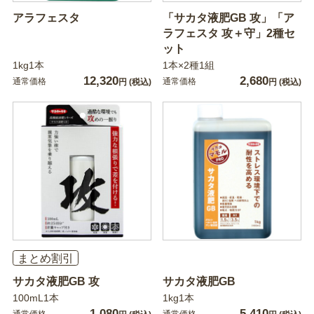
アラフェスタ
「サカタ液肥GB 攻」「ア
ラフェスタ 攻＋守」2種セ
ット
1kg1本
1本×2種1組
12,320
2,680
通常価格
通常価格
円
(税込)
円
(税込)
まとめ割引
サカタ液肥GB 攻
サカタ液肥GB
100mL1本
1kg1本
1,080
5,410