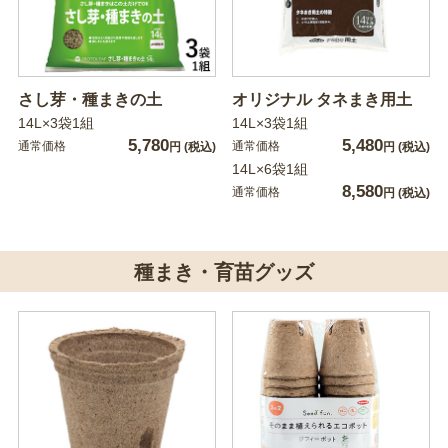
さし芽・種まきの土
オリジナル タネまき用土
14L×3袋1組
14L×3袋1組
5,780
5,480
通常価格
通常価格
円
(税込)
円
(税込)
14L×6袋1組
8,580
通常価格
円
(税込)
種まき・育苗グッズ