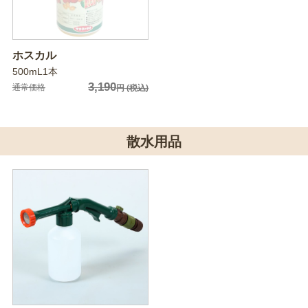
ホスカル
500mL1本
3,190
通常価格
円
(税込)
散水用品