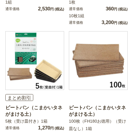
1組
1枚
2,530
360
通常価格
通常価格
円
(税込)
円
(税込)
10枚1組
3,200
通常価格
円
(税込)
まとめ割引
ピートバン（こまかいタネ
ピートバン（こまかいタネ
がまける土）
がまける土）
5枚（受け皿付き）1箱
100枚（FH180お徳用）（受け
1,270
通常価格
円
(税込)
皿なし）1箱