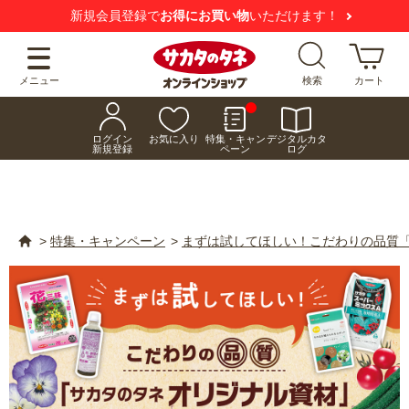
新規会員登録で
お得にお買い物
いただけます！
メニュー
検索
カート
ログイン
お気に入り
特集・キャン
デジタルカタ
新規登録
ペーン
ログ
>
特集・キャンペーン
>
まずは試してほしい！こだわりの品質「