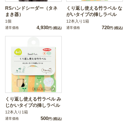
RSハンドシーダー（タネ
くり返し使える竹ラベル な
まき器）
がいタイプの挿しラベル
1個
12本入り1箱
4,930
720
通常価格
通常価格
円
(税込)
円
(税込)
くり返し使える竹ラベル み
じかいタイプの挿しラベル
12本入り1箱
500
通常価格
円
(税込)