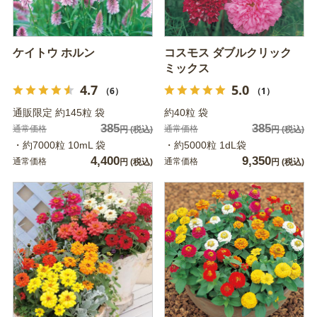
ケイトウ ホルン
コスモス ダブルクリック
ミックス
4.7
5.0
（6）
（1）
通販限定 約145粒 袋
約40粒 袋
385
385
通常価格
通常価格
円
(税込)
円
(税込)
・約7000粒 10mL 袋
・約5000粒 1dL袋
4,400
9,350
通常価格
通常価格
円
(税込)
円
(税込)