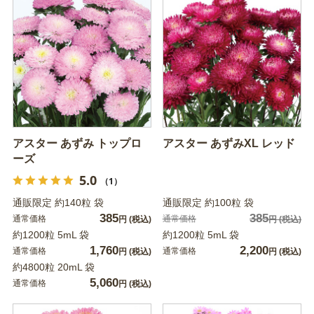
アスター あずみ トップロ
アスター あずみXL レッド
ーズ
5.0
（1）
通販限定 約140粒 袋
通販限定 約100粒 袋
385
385
通常価格
通常価格
円
(税込)
円
(税込)
約1200粒 5mL 袋
約1200粒 5mL 袋
1,760
2,200
通常価格
通常価格
円
(税込)
円
(税込)
約4800粒 20mL 袋
5,060
通常価格
円
(税込)