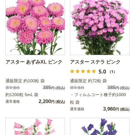
アスター あずみXL ピンク
アスター ステラ ピンク
5.0
（1）
通販限定 約100粒 袋
通販限定 約72粒 袋
385
385
通常価格
通常価格
円
(税込)
円
(税込)
約1200粒 5mL 袋
・フィルムコート種子約1000
2,200
通常価格
円
(税込)
粒 袋
3,960
通常価格
円
(税込)