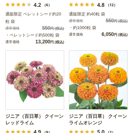
4.2
4.8
（6）
（12）
通販限定 ペレットシード約20
通販限定 約40粒 袋
550
通常価格
粒 袋
円
(税込)
550
・約1000粒 袋
通常価格
円
(税込)
6,050
通常価格
・ペレットシード約500粒 袋
円
(税込)
13,200
通常価格
円
(税込)
ジニア（百日草） クイーン
ジニア（百日草） クイーン
レッドライム
ライムオレンジ
4.9
5.0
（9）
（2）