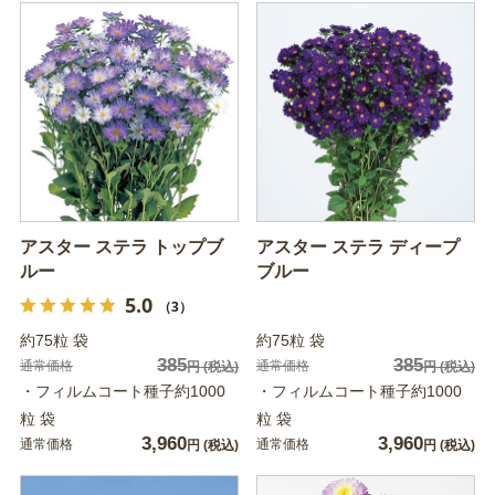
アスター ステラ トップブ
アスター ステラ ディープ
ルー
ブルー
5.0
（3）
約75粒 袋
約75粒 袋
385
385
通常価格
通常価格
円
(税込)
円
(税込)
・フィルムコート種子約1000
・フィルムコート種子約1000
粒 袋
粒 袋
3,960
3,960
通常価格
通常価格
円
(税込)
円
(税込)