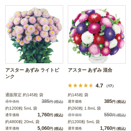
アスター あずみ ライトピ
アスター あずみ 混合
ンク
4.7
（17）
通販限定 約145粒 袋
約145粒 袋
385
385
通常価格
通常価格
円
(税込)
円
(税込)
約1200粒 5mL 袋
約260粒 1.8mL 袋
1,760
550
通常価格
通常価格
円
(税込)
円
(税込)
約4800粒 20mL 袋
約1200粒 5mL 袋
5,060
1,760
通常価格
通常価格
円
(税込)
円
(税込)