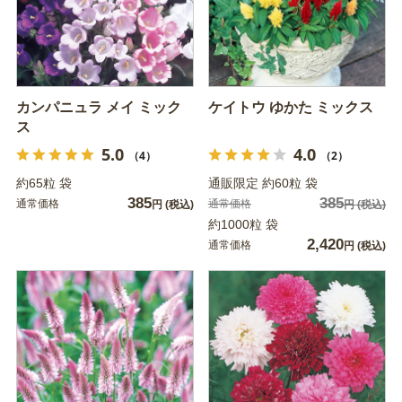
カンパニュラ メイ ミック
ケイトウ ゆかた ミックス
ス
5.0
4.0
（4）
（2）
約65粒 袋
通販限定 約60粒 袋
385
385
通常価格
通常価格
円
(税込)
円
(税込)
約1000粒 袋
2,420
通常価格
円
(税込)