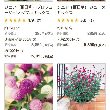
ジニア（百日草） プロフュ
ジニア（百日草） ジニータ
ージョン ダブル ミックス
ミックス
4.9
5.0
（7）
（2）
約15粒 袋
約10粒 袋
385
385
通常価格
通常価格
円
(税込)
円
(税込)
通販限定 約500粒 袋
・約1000粒 袋
3,850
5,390
通常価格
通常価格
円
(税込)
円
(税込)
約1000粒 袋
6,160
通常価格
円
(税込)