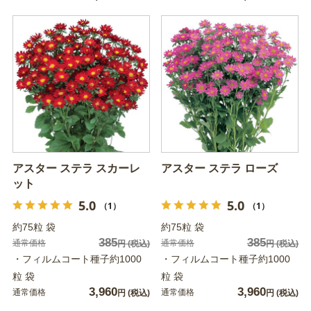
アスター ステラ スカーレ
アスター ステラ ローズ
ット
5.0
5.0
（1）
（1）
約75粒 袋
約75粒 袋
385
385
通常価格
通常価格
円
(税込)
円
(税込)
・フィルムコート種子約1000
・フィルムコート種子約1000
粒 袋
粒 袋
3,960
3,960
通常価格
通常価格
円
(税込)
円
(税込)