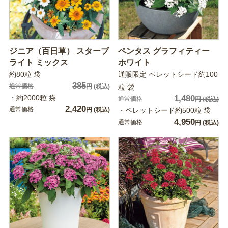
ジニア（百日草） スターブ
ペンタス グラフィティー
ライト ミックス
ホワイト
約80粒 袋
通販限定 ペレットシード約100
385
通常価格
円
(税込)
粒 袋
・約2000粒 袋
1,480
通常価格
円
(税込)
2,420
通常価格
円
(税込)
・ペレットシード約500粒 袋
4,950
通常価格
円
(税込)