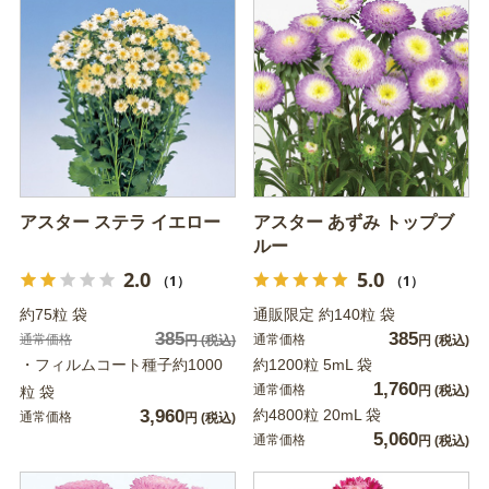
アスター ステラ イエロー
アスター あずみ トップブ
ルー
2.0
5.0
（1）
（1）
約75粒 袋
通販限定 約140粒 袋
385
385
通常価格
通常価格
円
(税込)
円
(税込)
・フィルムコート種子約1000
約1200粒 5mL 袋
1,760
通常価格
粒 袋
円
(税込)
3,960
約4800粒 20mL 袋
通常価格
円
(税込)
5,060
通常価格
円
(税込)