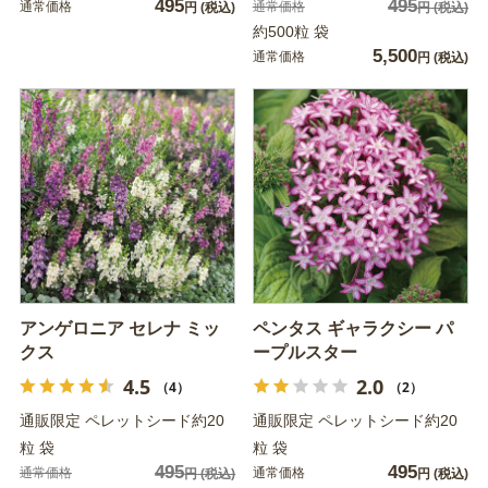
495
495
通常価格
通常価格
円
(税込)
円
(税込)
約500粒 袋
5,500
通常価格
円
(税込)
アンゲロニア セレナ ミッ
ペンタス ギャラクシー パ
クス
ープルスター
4.5
2.0
（4）
（2）
通販限定 ペレットシード約20
通販限定 ペレットシード約20
粒 袋
粒 袋
495
495
通常価格
通常価格
円
(税込)
円
(税込)