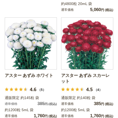
約4800粒 20mL 袋
5,060
通常価格
円
(税込)
アスター あずみ ホワイト
アスター あずみ スカーレ
ット
4.6
4.5
（5）
（4）
通販限定 約145粒 袋
通販限定 約140粒 袋
385
385
通常価格
通常価格
円
(税込)
円
(税込)
約1200粒 5mL 袋
約1200粒 5mL 袋
1,760
1,760
通常価格
通常価格
円
(税込)
円
(税込)