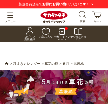
【注意喚起】
悪質な偽サイトにご注意ください
メニュー
検索
カート
ログイン
お気に入り
特集・キャン
デジタルカタ
新規登録
ペーン
ログ
>
種まきカレンダー
>
草花の種
>
５月
>
温暖地