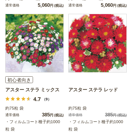
5,060
5,060
通常価格
通常価格
円
(税込)
円
(税込)
初心者向き
アスター ステラ ミックス
アスター ステラ レッド
4.7
（9）
約75粒 袋
約75粒 袋
385
385
通常価格
通常価格
円
(税込)
円
(税込)
・フィルムコート種子約1000
・フィルムコート種子約1000
粒 袋
粒 袋