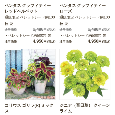
ペンタス グラフィティー
ペンタス グラフィティー
レッドベルベット
ローズ
通販限定 ペレットシード約100
通販限定 ペレットシード約100
粒 袋
粒 袋
1,480
1,480
通常価格
通常価格
円
(税込)
円
(税込)
・ペレットシード約500粒 袋
・ペレットシード約500粒 袋
4,950
4,950
通常価格
通常価格
円
(税込)
円
(税込)
コリウス ゴリラ(R) ミック
ジニア（百日草） クイーン
ス
ライム