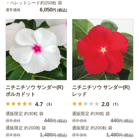
・ペレットシード約250粒 袋
6,050
通常価格
円
(税込)
ニチニチソウ サンダー(R)
ニチニチソウ サンダー(R)
ポルカドット
レッド
4.7
2.0
（3）
（1）
通販限定 約30粒 袋
通販限定 約30粒 袋
440
440
通常価格
通常価格
円
(税込)
円
(税込)
通販限定 約200粒 袋
通販限定 約200粒 袋
1,480
1,480
通常価格
通常価格
円
(税込)
円
(税込)