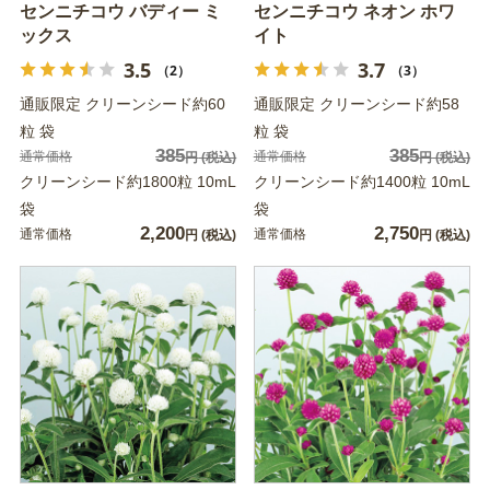
センニチコウ バディー ミ
センニチコウ ネオン ホワ
ックス
イト
3.5
3.7
（2）
（3）
通販限定 クリーンシード約60
通販限定 クリーンシード約58
粒 袋
粒 袋
385
385
通常価格
通常価格
円
(税込)
円
(税込)
クリーンシード約1800粒 10mL
クリーンシード約1400粒 10mL
袋
袋
2,200
2,750
通常価格
通常価格
円
(税込)
円
(税込)