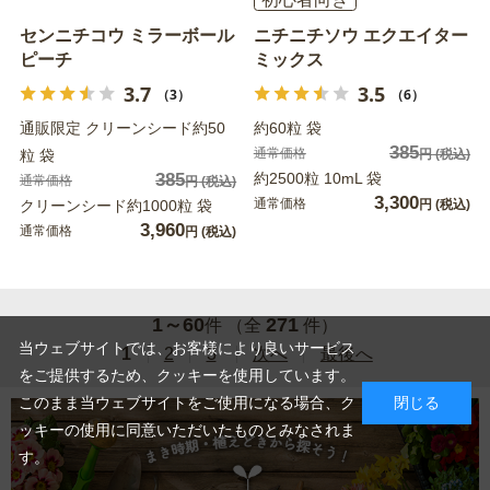
センニチコウ ミラーボール
ニチニチソウ エクエイター
ピーチ
ミックス
3.7
3.5
（3）
（6）
通販限定 クリーンシード約50
約60粒 袋
385
通常価格
粒 袋
円
(税込)
385
約2500粒 10mL 袋
通常価格
円
(税込)
3,300
通常価格
クリーンシード約1000粒 袋
円
(税込)
3,960
通常価格
円
(税込)
1～60
271
件 （全
件）
当ウェブサイトでは、お客様により良いサービス
1
2
3
次へ
最後へ
をご提供するため、クッキーを使用しています。
このまま当ウェブサイトをご使用になる場合、ク
閉じる
ッキーの使用に同意いただいたものとみなされま
す。