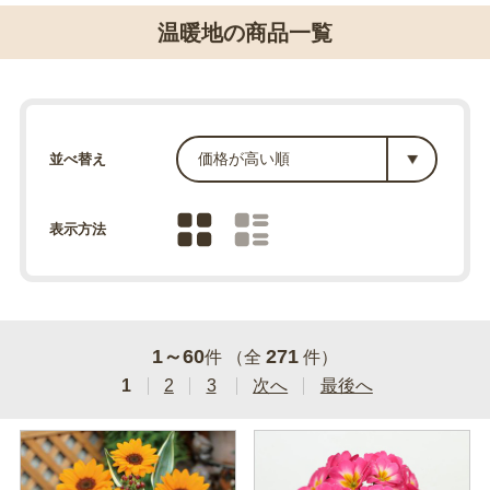
温暖地の商品一覧
並べ替え
表示方法
1～60
271
件 （全
件）
1
2
3
次へ
最後へ