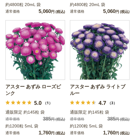
約4800粒 20mL 袋
約4800粒 20mL 袋
5,060
5,060
通常価格
通常価格
円
(税込)
円
(税込)
アスター あずみ ローズピ
アスター あずみ ライトブ
ンク
ルー
5.0
4.7
（1）
（3）
通販限定 約145粒 袋
通販限定 約145粒 袋
385
385
通常価格
通常価格
円
(税込)
円
(税込)
約1200粒 5mL 袋
約1200粒 5mL 袋
1,760
1,760
通常価格
通常価格
円
(税込)
円
(税込)