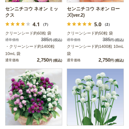
センニチコウ ネオン ミッ
センニチコウ ネオン ロー
クス
ズ(ver.2)
4.1
5.0
（7）
（2）
クリーンシード約60粒 袋
クリーンシード約50粒 袋
385
385
通常価格
通常価格
円
(税込)
円
(税込)
・クリーンシード約1400粒
クリーンシード約1400粒 10mL
10mL 袋
袋
2,750
2,750
通常価格
通常価格
円
(税込)
円
(税込)