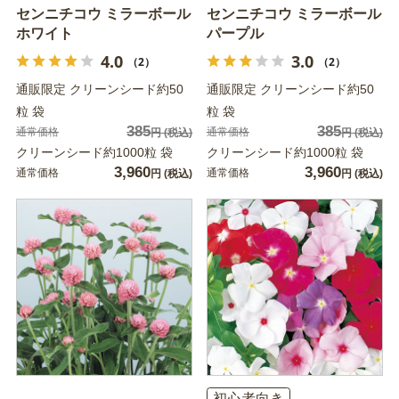
センニチコウ ミラーボール
センニチコウ ミラーボール
ホワイト
パープル
4.0
3.0
（2）
（2）
通販限定 クリーンシード約50
通販限定 クリーンシード約50
粒 袋
粒 袋
385
385
通常価格
通常価格
円
(税込)
円
(税込)
クリーンシード約1000粒 袋
クリーンシード約1000粒 袋
3,960
3,960
通常価格
通常価格
円
(税込)
円
(税込)
初心者向き