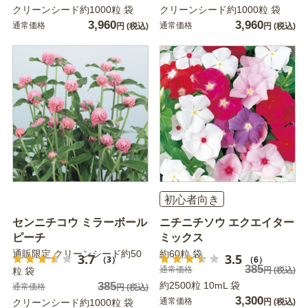
クリーンシード約1000粒 袋
クリーンシード約1000粒 袋
3,960
3,960
通常価格
通常価格
円
(税込)
円
(税込)
初心者向き
センニチコウ ミラーボール
ニチニチソウ エクエイター
ピーチ
ミックス
通販限定 クリーンシード約50
約60粒 袋
3.7
3.5
（3）
（6）
385
通常価格
粒 袋
円
(税込)
385
約2500粒 10mL 袋
通常価格
円
(税込)
3,300
通常価格
クリーンシード約1000粒 袋
円
(税込)