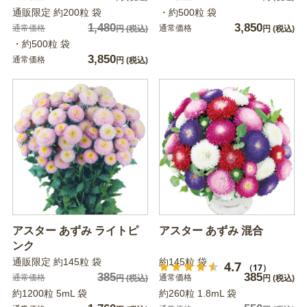
通販限定 約200粒 袋
・約500粒 袋
1,480
3,850
通常価格
通常価格
円
(税込)
円
(税込)
・約500粒 袋
3,850
通常価格
円
(税込)
アスター あずみ ライトピ
アスター あずみ 混合
ンク
通販限定 約145粒 袋
約145粒 袋
4.7
（17）
385
385
通常価格
通常価格
円
(税込)
円
(税込)
約1200粒 5mL 袋
約260粒 1.8mL 袋