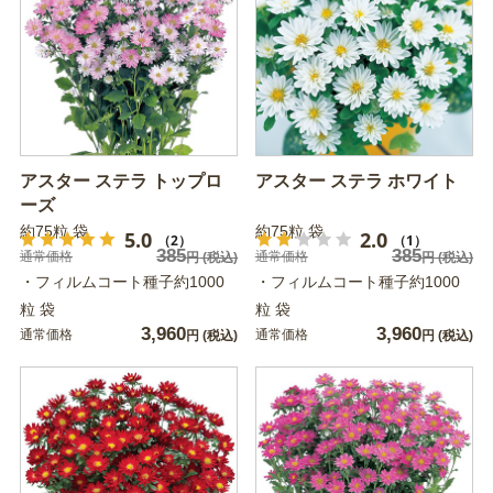
アスター ステラ トップロ
アスター ステラ ホワイト
ーズ
約75粒 袋
約75粒 袋
5.0
2.0
（2）
（1）
385
385
通常価格
通常価格
円
(税込)
円
(税込)
・フィルムコート種子約1000
・フィルムコート種子約1000
粒 袋
粒 袋
3,960
3,960
通常価格
通常価格
円
(税込)
円
(税込)