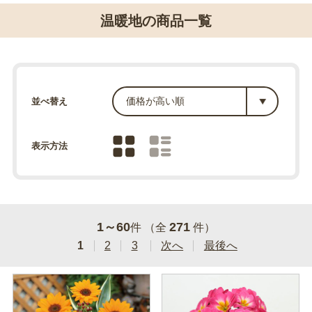
温暖地の商品一覧
並べ替え
表示方法
1～60
271
件 （全
件）
1
2
3
次へ
最後へ