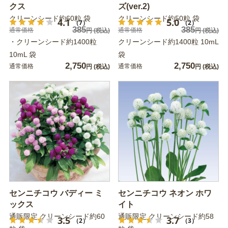
クス
ズ(ver.2)
クリーンシード約60粒 袋
クリーンシード約50粒 袋
4.1
5.0
（7）
（2）
385
385
通常価格
通常価格
円
(税込)
円
(税込)
・クリーンシード約1400粒
クリーンシード約1400粒 10mL
10mL 袋
袋
2,750
2,750
通常価格
通常価格
円
(税込)
円
(税込)
センニチコウ バディー ミ
センニチコウ ネオン ホワ
ックス
イト
通販限定 クリーンシード約60
通販限定 クリーンシード約58
3.5
3.7
（2）
（3）