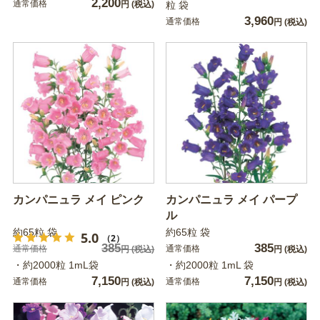
2,200
通常価格
円
(税込)
粒 袋
3,960
通常価格
円
(税込)
カンパニュラ メイ ピンク
カンパニュラ メイ パープ
ル
約65粒 袋
約65粒 袋
5.0
（2）
385
385
通常価格
通常価格
円
(税込)
円
(税込)
・約2000粒 1mL袋
・約2000粒 1mL 袋
7,150
7,150
通常価格
通常価格
円
(税込)
円
(税込)