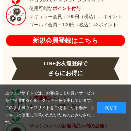
サカタのタネ オンラインショップで
使用可能な
ポイント付与
レギュラー会員：100円（税込）=1ポイント
ゴールド会員：100円（税込）=2ポイント
新規会員登録はこちら
LINEお友達登録で
さらにお得に
当ウェブサイトでは、お客様により良いサービス
お友達限定
のお得な
をご提供するため、クッキーを使用しています。
キャンペーン情報を配信！
このまま当ウェブサイトをご使用になる場合、ク
閉じる
ッキーの使用に同意いただいたものとみなされま
す。
サカタのタネの
新着商品
や
旬の品種
を