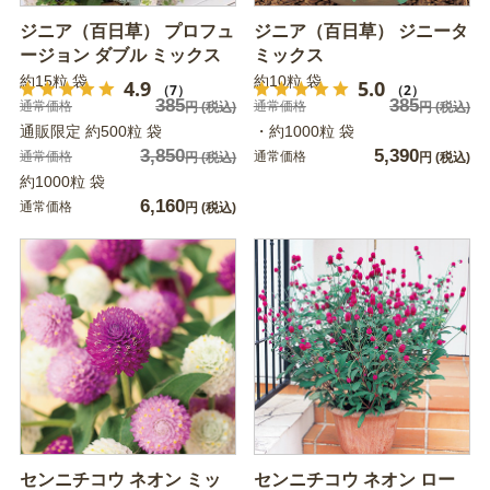
ジニア（百日草） プロフュ
ジニア（百日草） ジニータ
ージョン ダブル ミックス
ミックス
約15粒 袋
約10粒 袋
4.9
5.0
（7）
（2）
385
385
通常価格
通常価格
円
(税込)
円
(税込)
通販限定 約500粒 袋
・約1000粒 袋
3,850
5,390
通常価格
通常価格
円
(税込)
円
(税込)
約1000粒 袋
6,160
通常価格
円
(税込)
センニチコウ ネオン ミッ
センニチコウ ネオン ロー