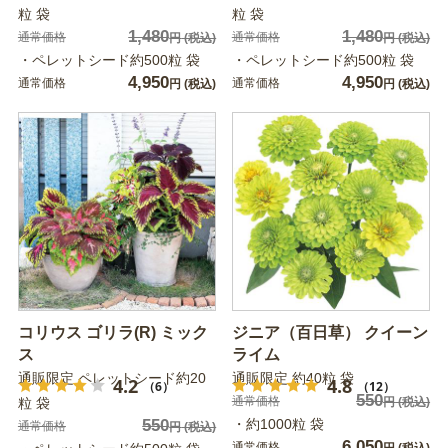
粒 袋
粒 袋
1,480
1,480
通常価格
通常価格
円
(税込)
円
(税込)
・ペレットシード約500粒 袋
・ペレットシード約500粒 袋
4,950
4,950
通常価格
通常価格
円
(税込)
円
(税込)
コリウス ゴリラ(R) ミック
ジニア（百日草） クイーン
ス
ライム
通販限定 ペレットシード約20
通販限定 約40粒 袋
4.2
4.8
（6）
（12）
550
通常価格
粒 袋
円
(税込)
550
・約1000粒 袋
通常価格
円
(税込)
6,050
通常価格