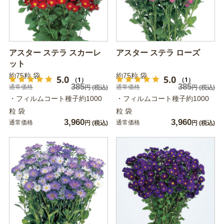
アスター ステラ スカーレ
アスター ステラ ローズ
ット
約75粒 袋
約75粒 袋
5.0
5.0
（1）
（1）
385
385
通常価格
通常価格
円
(税込)
円
(税込)
・フィルムコート種子約1000
・フィルムコート種子約1000
粒 袋
粒 袋
3,960
3,960
通常価格
通常価格
円
(税込)
円
(税込)