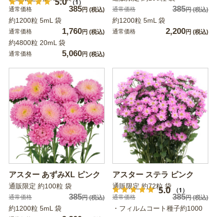
5.0
（1）
385
385
通常価格
通常価格
円
(税込)
円
(税込)
約1200粒 5mL 袋
約1200粒 5mL 袋
1,760
2,200
通常価格
通常価格
円
(税込)
円
(税込)
約4800粒 20mL 袋
5,060
通常価格
円
(税込)
アスター あずみXL ピンク
アスター ステラ ピンク
通販限定 約100粒 袋
通販限定 約72粒 袋
5.0
（1）
385
385
通常価格
通常価格
円
(税込)
円
(税込)
約1200粒 5mL 袋
・フィルムコート種子約1000