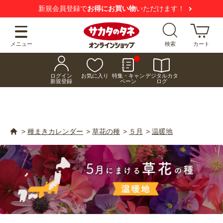
【注意喚起】
悪質な偽サイトにご注意ください
メニュー
検索
カート
ログイン
お気に入り
特集・キャン
デジタルカタ
新規登録
ペーン
ログ
>
種まきカレンダー
>
草花の種
>
５月
>
温暖地