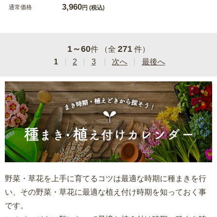
3,960
通常価格
円
(税込)
1～60
271
件 （全
件）
1
2
3
次へ
最後へ
野菜・草花を上手に育てるコツは最適な時期に種まきを行
い、その野菜・草花に最適な植え付け時期を知っておく事
です。