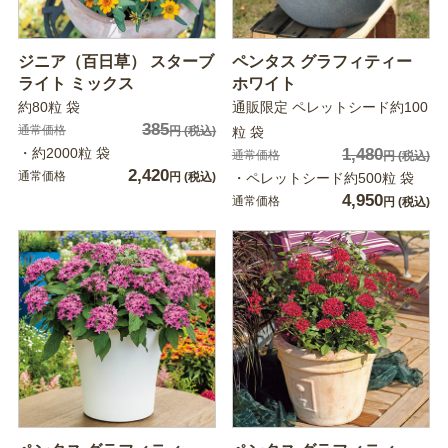
ジニア（百日草） スターブ
ペンタス グラフィティー
ライト ミックス
ホワイト
約80粒 袋
通販限定 ペレットシード約100
385
通常価格
円
(税込)
粒 袋
・約2000粒 袋
1,480
通常価格
円
(税込)
2,420
通常価格
円
(税込)
・ペレットシード約500粒 袋
4,950
通常価格
円
(税込)