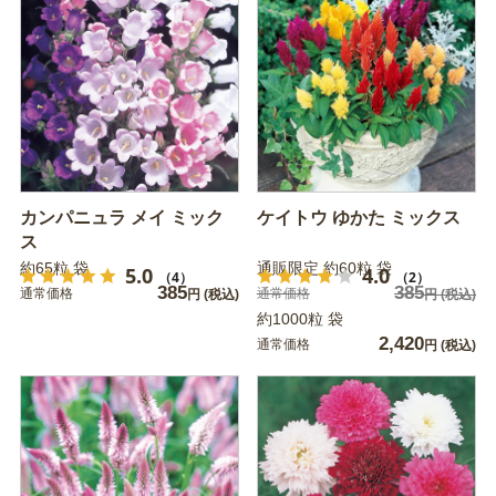
カンパニュラ メイ ミック
ケイトウ ゆかた ミックス
ス
約65粒 袋
通販限定 約60粒 袋
5.0
4.0
（4）
（2）
385
385
通常価格
通常価格
円
(税込)
円
(税込)
約1000粒 袋
2,420
通常価格
円
(税込)