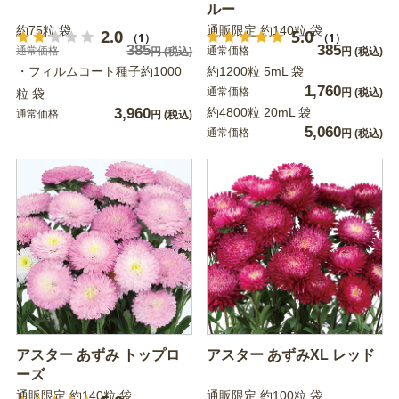
ルー
約75粒 袋
通販限定 約140粒 袋
2.0
5.0
（1）
（1）
385
385
通常価格
通常価格
円
(税込)
円
(税込)
・フィルムコート種子約1000
約1200粒 5mL 袋
1,760
通常価格
粒 袋
円
(税込)
3,960
約4800粒 20mL 袋
通常価格
円
(税込)
5,060
通常価格
円
(税込)
アスター あずみ トップロ
アスター あずみXL レッド
ーズ
通販限定 約140粒 袋
通販限定 約100粒 袋