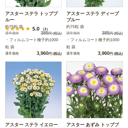
アスター ステラ トップブ
アスター ステラ ディープ
ルー
ブルー
約75粒 袋
約75粒 袋
5.0
（3）
385
385
通常価格
通常価格
円
(税込)
円
(税込)
・フィルムコート種子約1000
・フィルムコート種子約1000
粒 袋
粒 袋
3,960
3,960
通常価格
通常価格
円
(税込)
円
(税込)
アスター ステラ イエロー
アスター あずみ トップブ