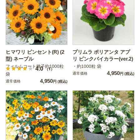
ヒマワリ ビンセント(R) (2
プリムラ ポリアンタ アプ
型) ネーブル
リ ピンクバイカラー(ver.2)
フィルムコート種子約1000粒
・約1000粒 袋
4.0
（1）
4,950
通常価格
袋
円
(税込)
4,950
通常価格
円
(税込)