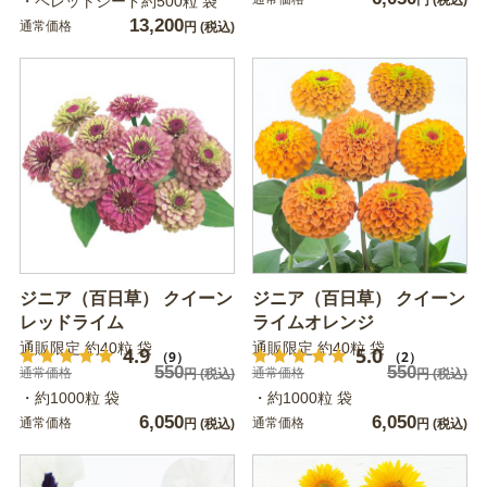
・ペレットシード約500粒 袋
円
(税込)
13,200
通常価格
円
(税込)
ジニア（百日草） クイーン
ジニア（百日草） クイーン
レッドライム
ライムオレンジ
通販限定 約40粒 袋
通販限定 約40粒 袋
4.9
5.0
（9）
（2）
550
550
通常価格
通常価格
円
(税込)
円
(税込)
・約1000粒 袋
・約1000粒 袋
6,050
6,050
通常価格
通常価格
円
(税込)
円
(税込)