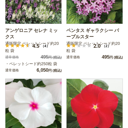
アンゲロニア セレナ ミッ
ペンタス ギャラクシー パ
クス
ープルスター
通販限定 ペレットシード約20
通販限定 ペレットシード約20
4.5
2.0
（4）
（2）
粒 袋
粒 袋
495
495
通常価格
通常価格
円
(税込)
円
(税込)
・ペレットシード約250粒 袋
6,050
通常価格
円
(税込)