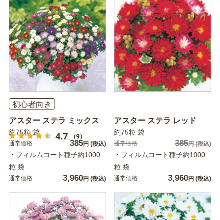
初心者向き
アスター ステラ ミックス
アスター ステラ レッド
約75粒 袋
約75粒 袋
4.7
（9）
385
385
通常価格
通常価格
円
(税込)
円
(税込)
・フィルムコート種子約1000
・フィルムコート種子約1000
粒 袋
粒 袋
3,960
3,960
通常価格
通常価格
円
(税込)
円
(税込)