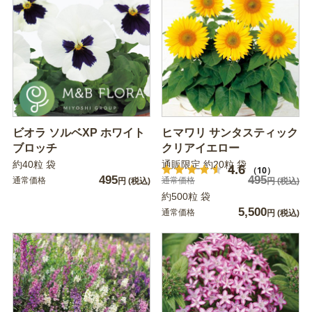
ビオラ ソルベXP ホワイト
ヒマワリ サンタスティック
ブロッチ
クリアイエロー
約40粒 袋
通販限定 約20粒 袋
4.6
（10）
495
495
通常価格
通常価格
円
(税込)
円
(税込)
約500粒 袋
5,500
通常価格
円
(税込)