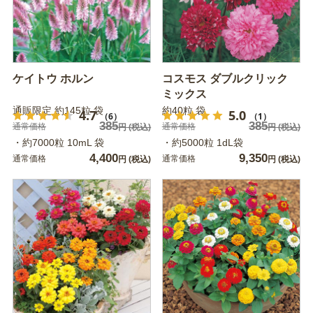
ケイトウ ホルン
コスモス ダブルクリック
ミックス
通販限定 約145粒 袋
約40粒 袋
4.7
5.0
（6）
（1）
385
385
通常価格
通常価格
円
(税込)
円
(税込)
・約7000粒 10mL 袋
・約5000粒 1dL袋
4,400
9,350
通常価格
通常価格
円
(税込)
円
(税込)