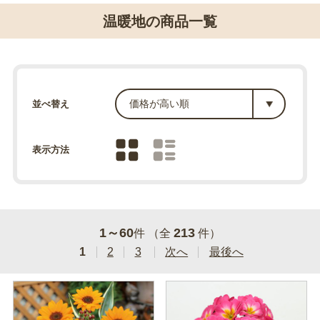
温暖地の商品一覧
並べ替え
表示方法
1～60
213
件 （全
件）
1
2
3
次へ
最後へ