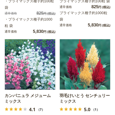
・プライマックス種子約100粒
プライマックス種子約100粒 袋
825
通常価格
袋
円
(税込)
825
プライマックス種子約1000粒
通常価格
円
(税込)
・プライマックス種子約1000
袋
5,830
通常価格
粒 袋
円
(税込)
5,830
通常価格
円
(税込)
カンパニュラ メジューム
羽毛けいとう センチュリー
ミックス
ミックス
4.1
5.0
（7）
（1）