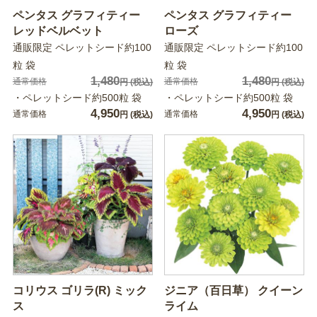
ペンタス グラフィティー
ペンタス グラフィティー
レッドベルベット
ローズ
通販限定 ペレットシード約100
通販限定 ペレットシード約100
粒 袋
粒 袋
1,480
1,480
通常価格
通常価格
円
(税込)
円
(税込)
・ペレットシード約500粒 袋
・ペレットシード約500粒 袋
4,950
4,950
通常価格
通常価格
円
(税込)
円
(税込)
コリウス ゴリラ(R) ミック
ジニア（百日草） クイーン
ス
ライム