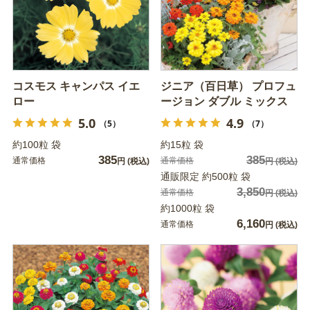
コスモス キャンパス イエ
ジニア（百日草） プロフュ
ロー
ージョン ダブル ミックス
5.0
4.9
（5）
（7）
約100粒 袋
約15粒 袋
385
385
通常価格
通常価格
円
(税込)
円
(税込)
通販限定 約500粒 袋
3,850
通常価格
円
(税込)
約1000粒 袋
6,160
通常価格
円
(税込)