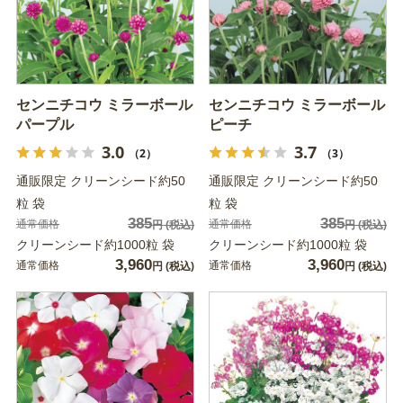
センニチコウ ミラーボール
センニチコウ ミラーボール
パープル
ピーチ
3.0
3.7
（2）
（3）
通販限定 クリーンシード約50
通販限定 クリーンシード約50
粒 袋
粒 袋
385
385
通常価格
通常価格
円
(税込)
円
(税込)
クリーンシード約1000粒 袋
クリーンシード約1000粒 袋
3,960
3,960
通常価格
通常価格
円
(税込)
円
(税込)