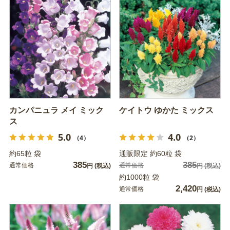
カンパニュラ メイ ミック
ケイトウ ゆかた ミックス
ス
5.0
4.0
（4）
（2）
約65粒 袋
通販限定 約60粒 袋
385
385
通常価格
通常価格
円
(税込)
円
(税込)
約1000粒 袋
2,420
通常価格
円
(税込)