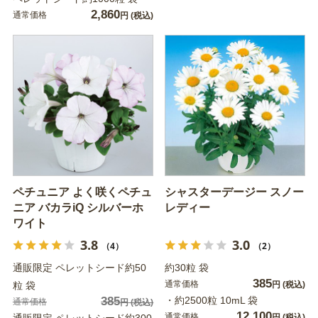
2,860
通常価格
円
(税込)
ペチュニア よく咲くペチュ
シャスターデージー スノー
ニア バカラiQ シルバーホ
レディー
ワイト
3.8
3.0
（4）
（2）
通販限定 ペレットシード約50
約30粒 袋
385
通常価格
粒 袋
円
(税込)
385
・約2500粒 10mL 袋
通常価格
円
(税込)
12,100
通常価格
通販限定 ペレットシード約300
円
(税込)