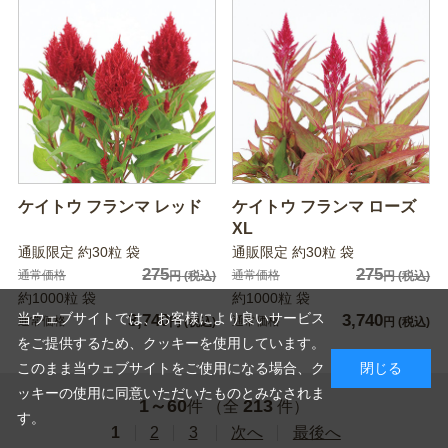
ケイトウ フランマ レッド
ケイトウ フランマ ローズ
XL
通販限定 約30粒 袋
通販限定 約30粒 袋
275
275
通常価格
通常価格
円
(税込)
円
(税込)
約1000粒 袋
約1000粒 袋
当ウェブサイトでは、お客様により良いサービス
3,740
3,740
通常価格
通常価格
円
(税込)
円
(税込)
をご提供するため、クッキーを使用しています。
このまま当ウェブサイトをご使用になる場合、ク
閉じる
ッキーの使用に同意いただいたものとみなされま
1～60
213
件 （全
件）
す。
1
2
3
次へ
最後へ