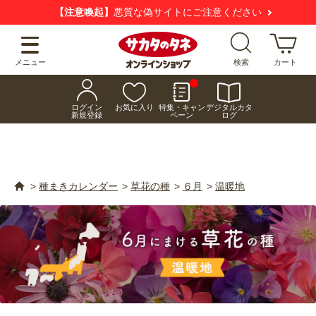
【注意喚起】
悪質な偽サイトにご注意ください
メニュー
検索
カート
ログイン
お気に入り
特集・キャン
デジタルカタ
新規登録
ペーン
ログ
>
種まきカレンダー
>
草花の種
>
６月
>
温暖地