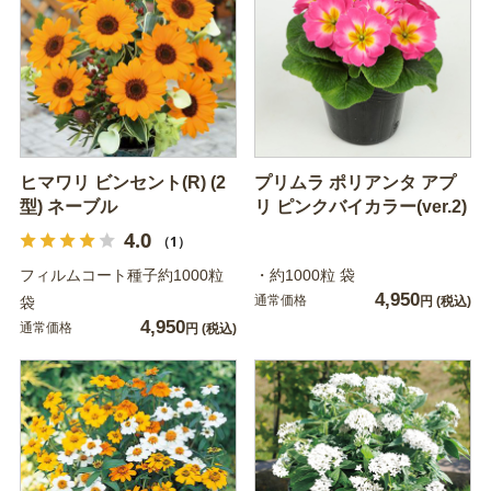
ヒマワリ ビンセント(R) (2
プリムラ ポリアンタ アプ
型) ネーブル
リ ピンクバイカラー(ver.2)
4.0
（1）
フィルムコート種子約1000粒
・約1000粒 袋
4,950
通常価格
袋
円
(税込)
4,950
通常価格
円
(税込)