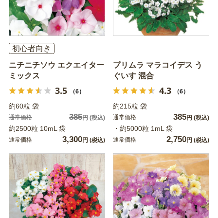
初心者向き
ニチニチソウ エクエイター
プリムラ マラコイデス う
ミックス
ぐいす 混合
3.5
4.3
（6）
（6）
約60粒 袋
約215粒 袋
385
385
通常価格
通常価格
円
(税込)
円
(税込)
約2500粒 10mL 袋
・約5000粒 1mL 袋
3,300
2,750
通常価格
通常価格
円
(税込)
円
(税込)