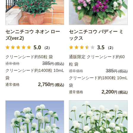
センニチコウ ネオン ロー
センニチコウ バディー ミ
ズ(ver.2)
ックス
5.0
3.5
（2）
（2）
クリーンシード約50粒 袋
通販限定 クリーンシード約60
385
通常価格
円
(税込)
粒 袋
クリーンシード約1400粒 10mL
385
通常価格
円
(税込)
袋
クリーンシード約1800粒 10mL
2,750
通常価格
円
(税込)
袋
2,200
通常価格
円
(税込)