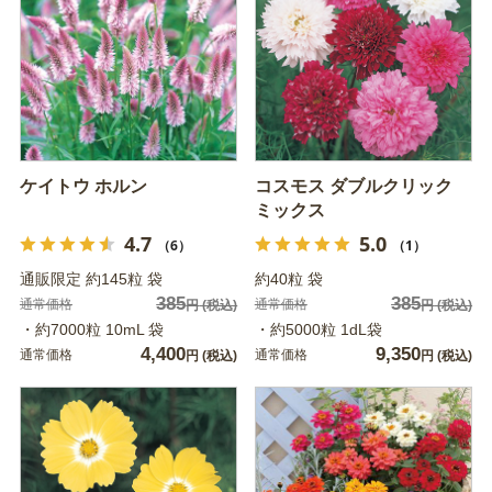
ケイトウ ホルン
コスモス ダブルクリック
ミックス
4.7
5.0
（6）
（1）
通販限定 約145粒 袋
約40粒 袋
385
385
通常価格
通常価格
円
(税込)
円
(税込)
・約7000粒 10mL 袋
・約5000粒 1dL袋
4,400
9,350
通常価格
通常価格
円
(税込)
円
(税込)