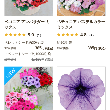
ベゴニア アンバサダー ミ
ペチュニア パステルカラー
ックス
ミックス
5.0
4.8
（1）
（4）
ペレットシード約30粒 袋
約50粒 袋
385
385
通常価格
通常価格
円
(税込)
円
(税込)
・ペレットシード約1000粒 袋
1,430
通常価格
円
(税込)