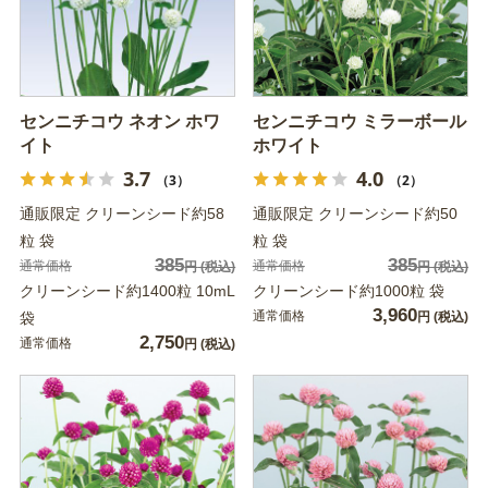
センニチコウ ネオン ホワ
センニチコウ ミラーボール
イト
ホワイト
3.7
4.0
（3）
（2）
通販限定 クリーンシード約58
通販限定 クリーンシード約50
粒 袋
粒 袋
385
385
通常価格
通常価格
円
(税込)
円
(税込)
クリーンシード約1400粒 10mL
クリーンシード約1000粒 袋
3,960
通常価格
袋
円
(税込)
2,750
通常価格
円
(税込)