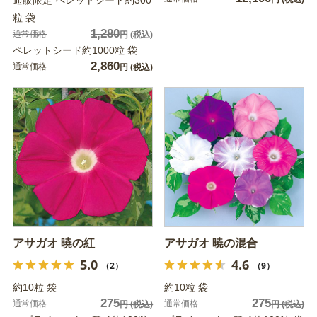
粒 袋
1,280
通常価格
円
(税込)
ペレットシード約1000粒 袋
2,860
通常価格
円
(税込)
アサガオ 暁の紅
アサガオ 暁の混合
5.0
4.6
（2）
（9）
約10粒 袋
約10粒 袋
275
275
通常価格
通常価格
円
(税込)
円
(税込)