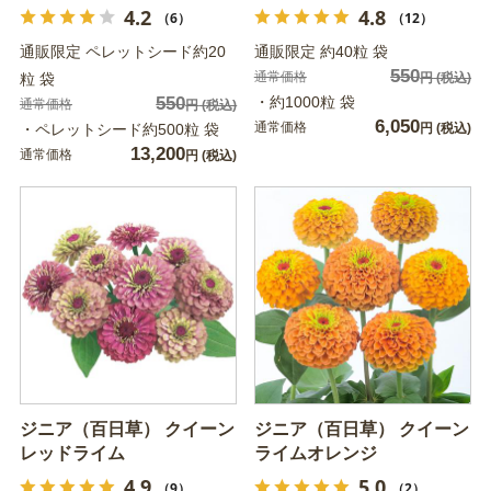
4.2
4.8
（6）
（12）
通販限定 ペレットシード約20
通販限定 約40粒 袋
550
通常価格
粒 袋
円
(税込)
550
・約1000粒 袋
通常価格
円
(税込)
6,050
通常価格
・ペレットシード約500粒 袋
円
(税込)
13,200
通常価格
円
(税込)
ジニア（百日草） クイーン
ジニア（百日草） クイーン
レッドライム
ライムオレンジ
4.9
5.0
（9）
（2）