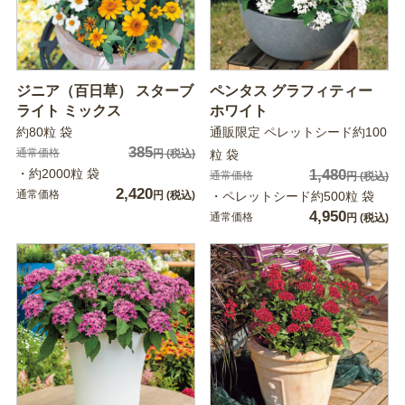
ジニア（百日草） スターブ
ペンタス グラフィティー
ライト ミックス
ホワイト
約80粒 袋
通販限定 ペレットシード約100
385
通常価格
円
(税込)
粒 袋
・約2000粒 袋
1,480
通常価格
円
(税込)
2,420
通常価格
円
(税込)
・ペレットシード約500粒 袋
4,950
通常価格
円
(税込)