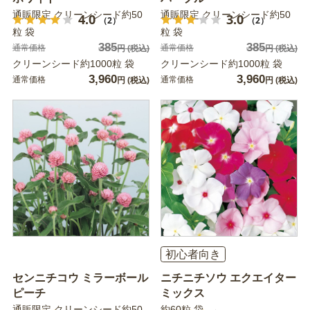
通販限定 クリーンシード約50
通販限定 クリーンシード約50
4.0
3.0
（2）
（2）
粒 袋
粒 袋
385
385
通常価格
通常価格
円
(税込)
円
(税込)
クリーンシード約1000粒 袋
クリーンシード約1000粒 袋
3,960
3,960
通常価格
通常価格
円
(税込)
円
(税込)
初心者向き
センニチコウ ミラーボール
ニチニチソウ エクエイター
ピーチ
ミックス
通販限定 クリーンシード約50
約60粒 袋