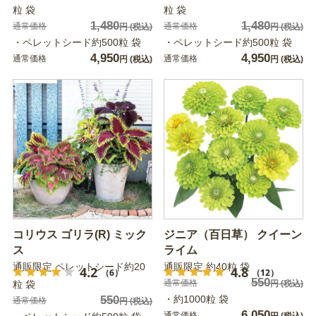
粒 袋
粒 袋
1,480
1,480
通常価格
通常価格
円
(税込)
円
(税込)
・ペレットシード約500粒 袋
・ペレットシード約500粒 袋
4,950
4,950
通常価格
通常価格
円
(税込)
円
(税込)
コリウス ゴリラ(R) ミック
ジニア（百日草） クイーン
ス
ライム
通販限定 ペレットシード約20
通販限定 約40粒 袋
4.2
4.8
（6）
（12）
550
通常価格
粒 袋
円
(税込)
550
・約1000粒 袋
通常価格
円
(税込)
6,050
通常価格