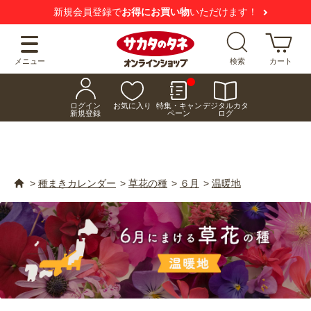
【注意喚起】
悪質な偽サイトにご注意ください
メニュー
検索
カート
ログイン
お気に入り
特集・キャン
デジタルカタ
新規登録
ペーン
ログ
>
種まきカレンダー
>
草花の種
>
６月
>
温暖地