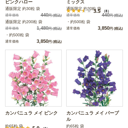
ピンクハロー
ミックス
通販限定 約30粒 袋
通販限定 約30粒 袋
3.5
（8）
440
440
通常価格
通常価格
円
(税込)
円
(税込)
通販限定 約200粒 袋
・約500粒 袋
1,480
3,850
通常価格
通常価格
円
(税込)
円
(税込)
・約500粒 袋
3,850
通常価格
円
(税込)
カンパニュラ メイ ピンク
カンパニュラ メイ パープ
ル
約65粒 袋
約65粒 袋