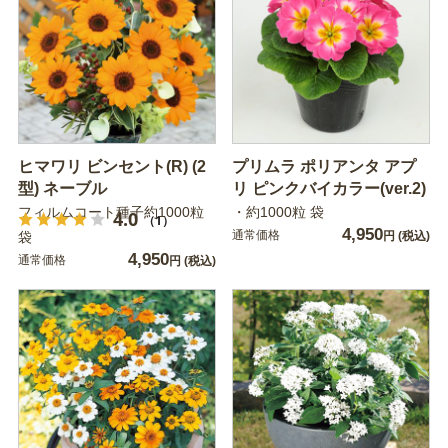
ヒマワリ ビンセント(R) (2
プリムラ ポリアンタ アプ
型) ネーブル
リ ピンクバイカラー(ver.2)
フィルムコート種子約1000粒
・約1000粒 袋
4.0
（1）
4,950
通常価格
袋
円
(税込)
4,950
通常価格
円
(税込)