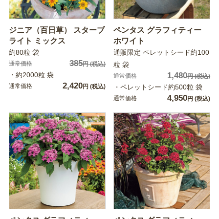
ジニア（百日草） スターブ
ペンタス グラフィティー
ライト ミックス
ホワイト
約80粒 袋
通販限定 ペレットシード約100
385
通常価格
円
(税込)
粒 袋
・約2000粒 袋
1,480
通常価格
円
(税込)
2,420
通常価格
円
(税込)
・ペレットシード約500粒 袋
4,950
通常価格
円
(税込)