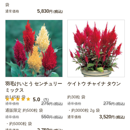
袋
5,830
通常価格
円
(税込)
羽毛けいとう センチュリー
ケイトウ チャイナ タウン
ミックス
約145粒 袋
約30粒 袋
5.0
（1）
275
275
通常価格
通常価格
円
(税込)
円
(税込)
通販限定 約500粒 袋
・約3000粒 2g 袋
550
3,520
通常価格
通常価格
円
(税込)
円
(税込)
・約5000粒 袋