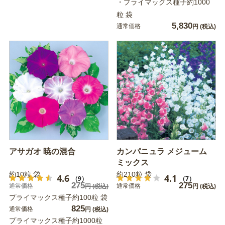
・プライマックス種子約1000
粒 袋
5,830
通常価格
円
(税込)
アサガオ 暁の混合
カンパニュラ メジューム
ミックス
約10粒 袋
約210粒 袋
4.6
4.1
（9）
（7）
275
275
通常価格
通常価格
円
(税込)
円
(税込)
プライマックス種子約100粒 袋
825
通常価格
円
(税込)
プライマックス種子約1000粒