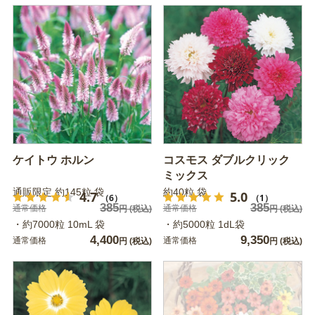
ケイトウ ホルン
コスモス ダブルクリック
ミックス
通販限定 約145粒 袋
約40粒 袋
4.7
5.0
（6）
（1）
385
385
通常価格
通常価格
円
(税込)
円
(税込)
・約7000粒 10mL 袋
・約5000粒 1dL袋
4,400
9,350
通常価格
通常価格
円
(税込)
円
(税込)