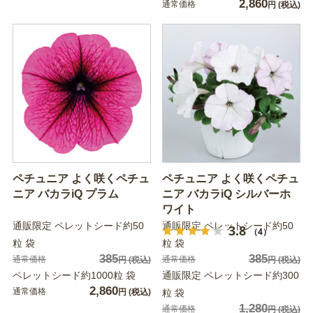
2,860
通常価格
円
(税込)
ペチュニア よく咲くペチュ
ペチュニア よく咲くペチュ
ニア バカラiQ プラム
ニア バカラiQ シルバーホ
ワイト
通販限定 ペレットシード約50
通販限定 ペレットシード約50
3.8
（4）
粒 袋
粒 袋
385
385
通常価格
通常価格
円
(税込)
円
(税込)
ペレットシード約1000粒 袋
通販限定 ペレットシード約300
2,860
通常価格
円
(税込)
粒 袋
1,280
通常価格
円
(税込)