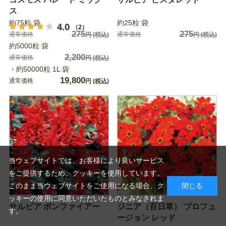
ス
約75粒 袋
約25粒 袋
4.0
（2）
275
275
通常価格
通常価格
円
(税込)
円
(税込)
約5000粒 袋
2,200
通常価格
円
(税込)
・約50000粒 1L 袋
19,800
通常価格
円
(税込)
当ウェブサイトでは、お客様により良いサービス
をご提供するため、クッキーを使用しています。
このまま当ウェブサイトをご使用になる場合、ク
閉じる
ッキーの使用に同意いただいたものとみなされま
サルビア ボンファイアー
ジニア（百日草） プロフュ
す。
ージョン レッド