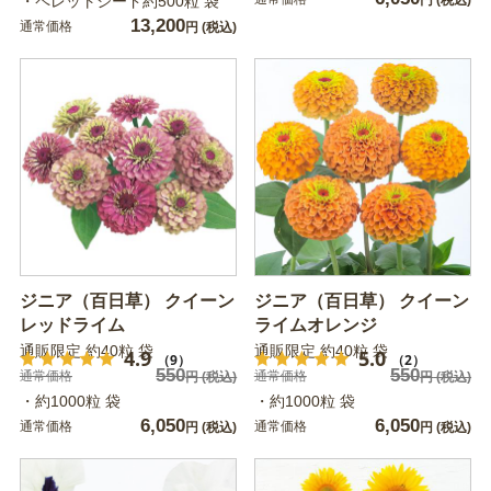
・ペレットシード約500粒 袋
円
(税込)
13,200
通常価格
円
(税込)
ジニア（百日草） クイーン
ジニア（百日草） クイーン
レッドライム
ライムオレンジ
通販限定 約40粒 袋
通販限定 約40粒 袋
4.9
5.0
（9）
（2）
550
550
通常価格
通常価格
円
(税込)
円
(税込)
・約1000粒 袋
・約1000粒 袋
6,050
6,050
通常価格
通常価格
円
(税込)
円
(税込)