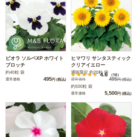
ビオラ ソルベXP ホワイト
ヒマワリ サンタスティック
ブロッチ
クリアイエロー
約40粒 袋
通販限定 約20粒 袋
4.6
（10）
495
495
通常価格
通常価格
円
(税込)
円
(税込)
約500粒 袋
5,500
通常価格
円
(税込)