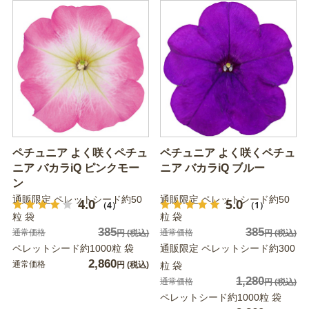
ペチュニア よく咲くペチュ
ペチュニア よく咲くペチュ
ニア バカラiQ ピンクモー
ニア バカラiQ ブルー
ン
通販限定 ペレットシード約50
通販限定 ペレットシード約50
4.0
5.0
（4）
（1）
粒 袋
粒 袋
385
385
通常価格
通常価格
円
(税込)
円
(税込)
ペレットシード約1000粒 袋
通販限定 ペレットシード約300
2,860
通常価格
円
(税込)
粒 袋
1,280
通常価格
円
(税込)
ペレットシード約1000粒 袋