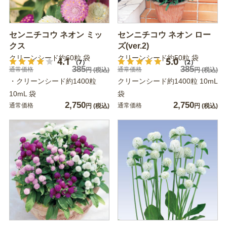
センニチコウ ネオン ミッ
センニチコウ ネオン ロー
クス
ズ(ver.2)
クリーンシード約60粒 袋
クリーンシード約50粒 袋
4.1
5.0
（7）
（2）
385
385
通常価格
通常価格
円
(税込)
円
(税込)
・クリーンシード約1400粒
クリーンシード約1400粒 10mL
10mL 袋
袋
2,750
2,750
通常価格
通常価格
円
(税込)
円
(税込)