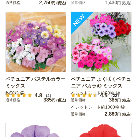
2,750
1,430
通常価格
通常価格
円
(税込)
円
(税込)
ペチュニア パステルカラー
ペチュニア よく咲くペチュ
ミックス
ニア バカラiQ ミックス
約50粒 袋
ペレットシード約50粒 袋
4.8
4.5
（4）
（22）
385
385
通常価格
通常価格
円
(税込)
円
(税込)
ペレットシード約1000粒 袋
2,860
通常価格
円
(税込)