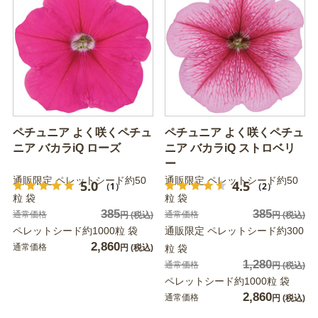
ペチュニア よく咲くペチュ
ペチュニア よく咲くペチュ
ニア バカラiQ ローズ
ニア バカラiQ ストロベリ
ー
通販限定 ペレットシード約50
通販限定 ペレットシード約50
5.0
4.5
（1）
（2）
粒 袋
粒 袋
385
385
通常価格
通常価格
円
(税込)
円
(税込)
ペレットシード約1000粒 袋
通販限定 ペレットシード約300
2,860
通常価格
円
(税込)
粒 袋
1,280
通常価格
円
(税込)
ペレットシード約1000粒 袋
2,860
通常価格
円
(税込)