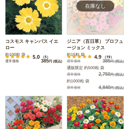
コスモス キャンパス イエ
ジニア（百日草） プロフュ
ロー
ージョン ミックス
約100粒 袋
約15粒 袋
5.0
4.9
（5）
（19）
385
385
通常価格
通常価格
円
(税込)
円
(税込)
通販限定 約500粒 袋
2,750
通常価格
円
(税込)
約1000粒 袋
4,840
通常価格
円
(税込)