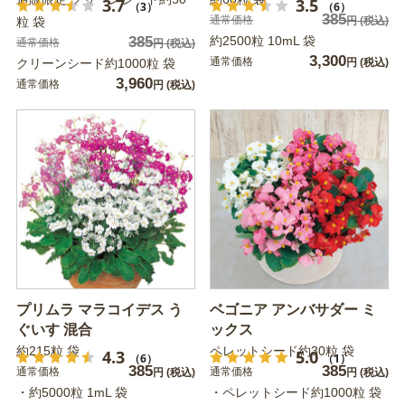
3.7
3.5
（3）
（6）
385
通常価格
粒 袋
円
(税込)
385
約2500粒 10mL 袋
通常価格
円
(税込)
3,300
通常価格
クリーンシード約1000粒 袋
円
(税込)
3,960
通常価格
円
(税込)
プリムラ マラコイデス う
ベゴニア アンバサダー ミ
ぐいす 混合
ックス
約215粒 袋
ペレットシード約30粒 袋
4.3
5.0
（6）
（1）
385
385
通常価格
通常価格
円
(税込)
円
(税込)
・約5000粒 1mL 袋
・ペレットシード約1000粒 袋