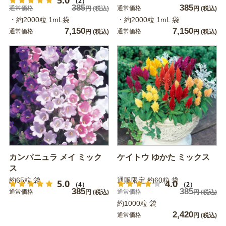
5.0
（2）
385
385
通常価格
通常価格
円
(税込)
円
(税込)
・約2000粒 1mL袋
・約2000粒 1mL 袋
7,150
7,150
通常価格
通常価格
円
(税込)
円
(税込)
カンパニュラ メイ ミック
ケイトウ ゆかた ミックス
ス
約65粒 袋
通販限定 約60粒 袋
5.0
4.0
（4）
（2）
385
385
通常価格
通常価格
円
(税込)
円
(税込)
約1000粒 袋
2,420
通常価格
円
(税込)