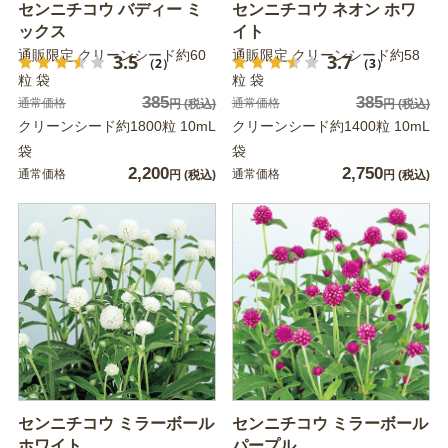
センニチコウ バディー ミ
センニチコウ ネオン ホワ
ックス
イト
通販限定 クリーンシード約60
通販限定 クリーンシード約58
3.5
3.7
（2）
（3）
粒 袋
粒 袋
385
385
通常価格
通常価格
円
(税込)
円
(税込)
クリーンシード約1800粒 10mL
クリーンシード約1400粒 10mL
袋
袋
2,200
2,750
通常価格
通常価格
円
(税込)
円
(税込)
センニチコウ ミラーボール
センニチコウ ミラーボール
ホワイト
パープル