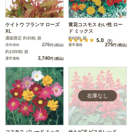
ケイトウ フランマ ローズ
黄花コスモス わい性 ロー
XL
ド ミックス
通販限定 約30粒 袋
約60粒 袋
5.0
（5）
275
275
通常価格
通常価格
円
(税込)
円
(税込)
約1000粒 袋
3,740
通常価格
円
(税込)
コスモス パレード ミック
サルビア ビスタレッド