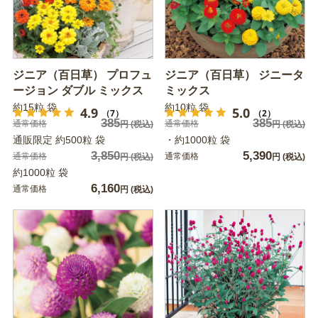
ジニア（百日草） プロフュ
ジニア（百日草） ジニータ
ージョン ダブル ミックス
ミックス
約15粒 袋
約10粒 袋
4.9
5.0
（7）
（2）
385
385
通常価格
通常価格
円
(税込)
円
(税込)
通販限定 約500粒 袋
・約1000粒 袋
3,850
5,390
通常価格
通常価格
円
(税込)
円
(税込)
約1000粒 袋
6,160
通常価格
円
(税込)