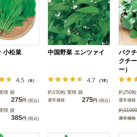
 小松菜
中国野菜 エンツァイ
パクチ
クチー
ー）
4.5
4.7
（6）
（18）
 実咲 袋
約150粒 実咲 袋
約250粒
275
275
通常価格
通常価格
円
(税込)
円
(税込)
 実咲 袋
約31000
385
通常価格
円
(税込)