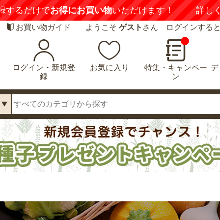
録するだけで
お得にお買い物
いただけます！
詳し
お買い物ガイド
ようこそ
ゲスト
さん ログインする
ログイン・新規登
お気に入り
特集・キャンペー
デ
録
ン