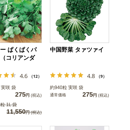
ー ぱくぱくパ
中国野菜 タァツァイ
（コリアンダ
4.6
4.8
（12）
（9）
 実咲 袋
約940粒 実咲 袋
275
275
通常価格
円
(税込)
円
(税込)
粒 1L 袋
11,550
円
(税込)