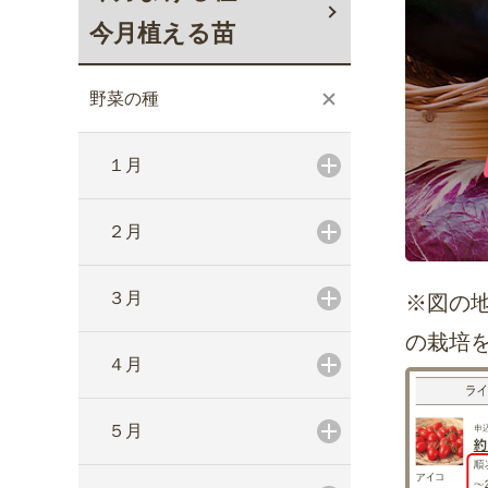
今月植える苗
野菜の種
１月
２月
３月
※図の
の栽培
４月
５月