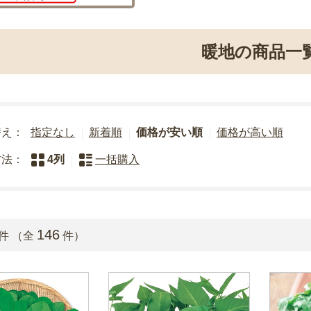
暖地の商品一
替え：
指定なし
新着順
価格が安い順
価格が高い順
方法：
4列
一括購入
146
件 （全
件）