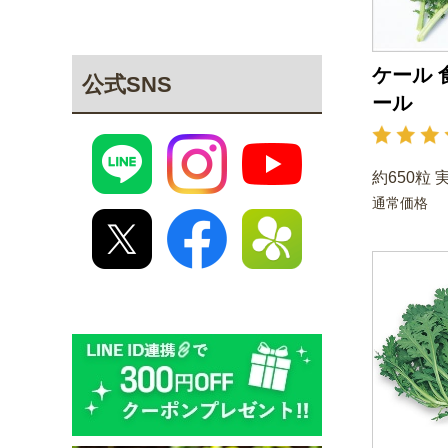
ケール 
公式SNS
ール
約650粒 
通常価格