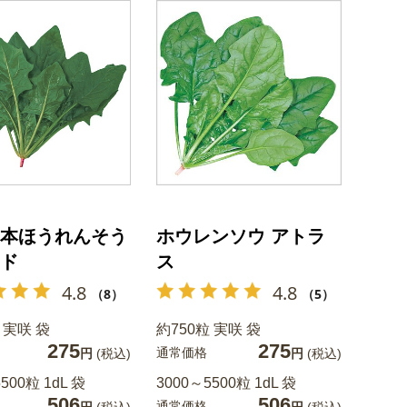
本ほうれんそう
ホウレンソウ アトラ
ド
ス
4.8
4.8
（8）
（5）
 実咲 袋
約750粒 実咲 袋
275
275
通常価格
円
(税込)
円
(税込)
500粒 1dL 袋
3000～5500粒 1dL 袋
506
506
通常価格