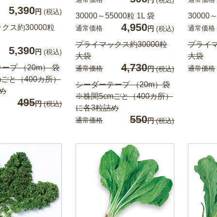
円
(税込)
5,390
円
(税込)
30000～55000粒 1L 袋
30000～
4,950
クス約30000粒
通常価格
通常価格
円
(税込)
プライマックス約30000粒
プライマ
5,390
円
(税込)
大袋
大袋
4,730
ープ （20m） 袋
通常価格
通常価格
円
(税込)
mごと（400カ所）
シーダーテープ （20m）袋
め
※株間5cmごと（400カ所）
495
円
(税込)
に各3粒詰め
550
通常価格
円
(税込)