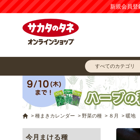
新規会員登
>
種まきカレンダー
>
野菜の種
>
８月
>
暖地
今月まける種