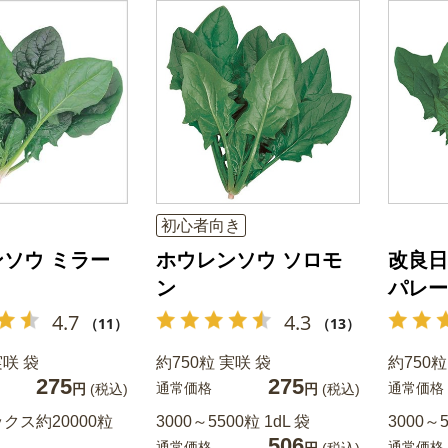
初心者向き
ソウ ミラー
ホウレンソウ ソロモ
改良日
ン
パレー
4.7
4.3
（11）
（13）
実咲 袋
約750粒 実咲 袋
約750粒
275
275
通常価格
通常価格
円
(税込)
円
(税込)
クス約20000粒
3000～5500粒 1dL 袋
3000～5
506
通常価格
通常価格