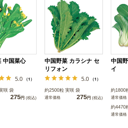
 中国菜心
中国野菜 カラシナ セ
中国野
リフォン
イ
5.0
5.0
（1）
（1）
 実咲 袋
約2500粒 実咲 袋
約1800
275
275
通常価格
通常価格
円
(税込)
円
(税込)
約4470
通常価格