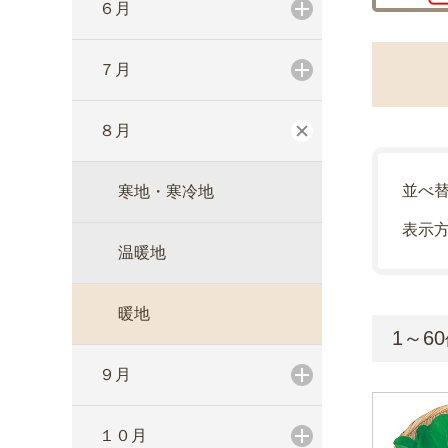
６月
７月
８月
並べ
寒地・寒冷地
表示
温暖地
暖地
1～60
９月
１０月