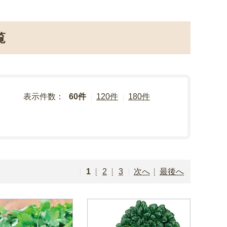
覧
表示件数：
60件
120件
180件
1
2
3
次へ
最後へ