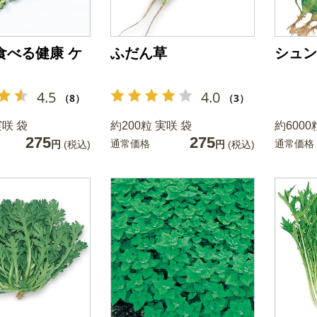
食べる健康 ケ
ふだん草
シュン
4.5
4.0
（8）
（3）
実咲 袋
約200粒 実咲 袋
約6000
275
275
通常価格
通常価格
円
(税込)
円
(税込)