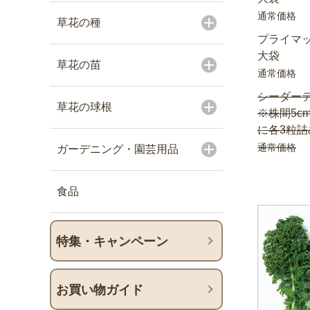
通常価格
草花の種
プライマッ
大袋
草花の苗
通常価格
シーダーテ
草花の球根
※株間5c
に各3粒詰
通常価格
ガーデニング・園芸用品
食品
特集・キャンペーン
お買い物ガイド