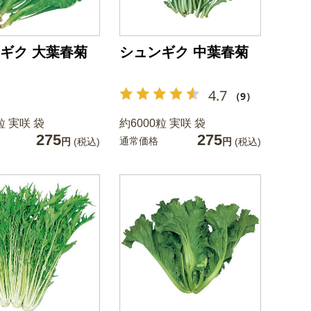
ギク 大葉春菊
シュンギク 中葉春菊
4.7
（9）
粒 実咲 袋
約6000粒 実咲 袋
275
275
通常価格
円
(税込)
円
(税込)