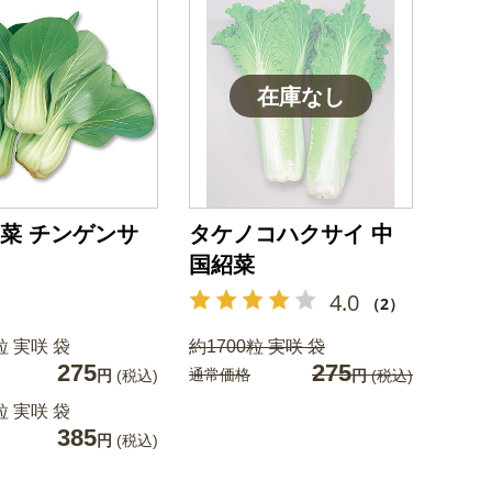
菜 チンゲンサ
タケノコハクサイ 中
国紹菜
4.0
（2）
粒 実咲 袋
約1700粒 実咲 袋
275
275
通常価格
円
(税込)
円
(税込)
粒 実咲 袋
385
円
(税込)