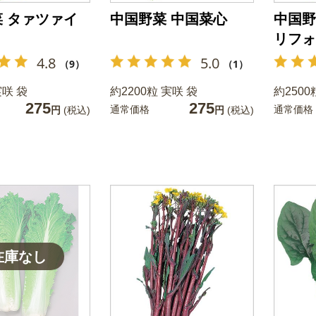
 タァツァイ
中国野菜 中国菜心
中国野
リフォ
4.8
5.0
（9）
（1）
実咲 袋
約2200粒 実咲 袋
約2500
275
275
通常価格
通常価格
円
(税込)
円
(税込)