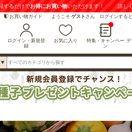
録するだけで
お得にお買い物
いただけます！
詳し
お買い物ガイド
ようこそ
ゲスト
さん ログインする
ログイン・新規登
お気に入り
特集・キャンペー
デ
録
ン