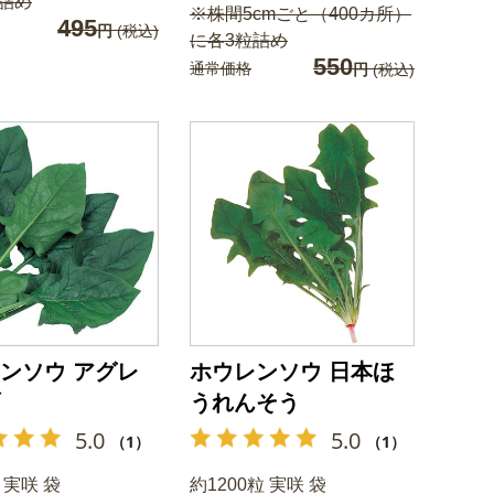
詰め
※株間5cmごと（400カ所）
495
円
(税込)
に各3粒詰め
550
通常価格
円
(税込)
ンソウ アグレ
ホウレンソウ 日本ほ
うれんそう
5.0
5.0
（1）
（1）
 実咲 袋
約1200粒 実咲 袋