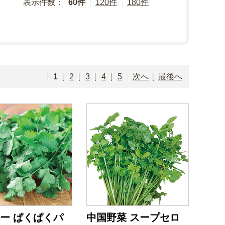
表示件数：
60件
120件
180件
1
2
3
4
5
次へ
最後へ
ー ぱくぱくパ
中国野菜 スープセロ