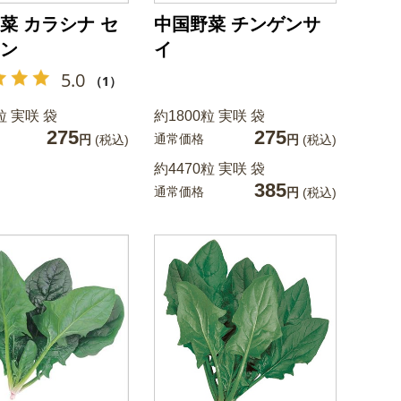
菜 カラシナ セ
中国野菜 チンゲンサ
ン
イ
5.0
（1）
粒 実咲 袋
約1800粒 実咲 袋
275
275
通常価格
円
(税込)
円
(税込)
約4470粒 実咲 袋
385
通常価格
円
(税込)