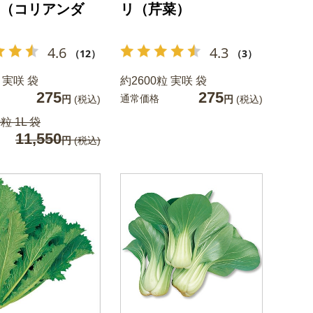
（コリアンダ
リ（芹菜）
4.6
4.3
（12）
（3）
 実咲 袋
約2600粒 実咲 袋
275
275
通常価格
円
(税込)
円
(税込)
粒 1L 袋
11,550
円
(税込)