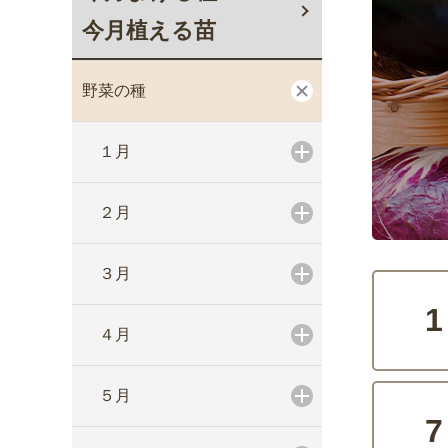
今月植える苗
野菜の種
１月
２月
３月
1
４月
５月
7