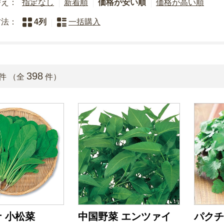
替え：
指定なし
新着順
価格が安い順
価格が高い順
方法：
4列
一括購入
398
件 （全
件）
 小松菜
中国野菜 エンツァイ
パクチ