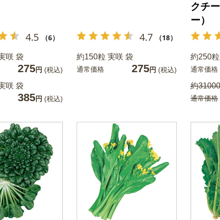
クチー
ー）
4.5
4.7
（6）
（18）
 実咲 袋
約150粒 実咲 袋
約250粒
275
275
通常価格
通常価格
円
(税込)
円
(税込)
 実咲 袋
約31000
385
通常価格
円
(税込)