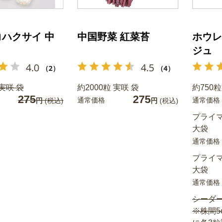
ハクサイ 中
中国野菜 紅菜苔
ホウレ
ジュ
4.0
4.5
（2）
（4）
 実咲 袋
約2000粒 実咲 袋
約750粒
275
275
通常価格
通常価格
円
(税込)
円
(税込)
プライマ
大袋
通常価格
プライマ
大袋
通常価格
シーダー
※株間5