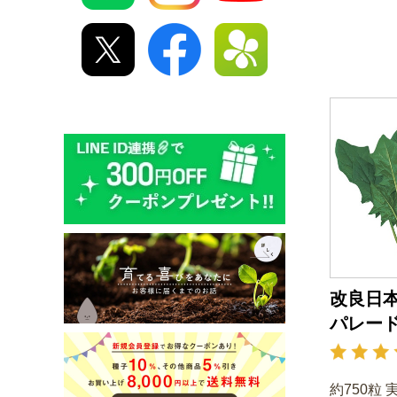
改良日
パレー
約750粒 