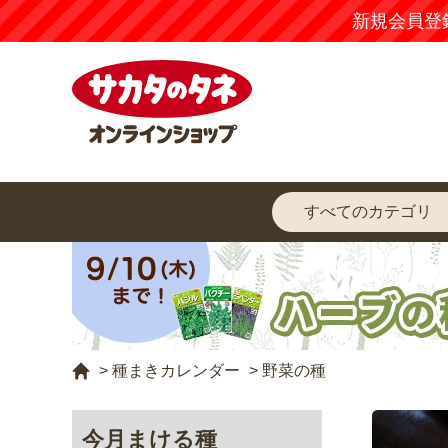
新規会員登
>
種まきカレンダー
>
野菜の種
今月まける種