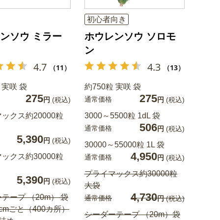
初心者向き
ンソウ ミラー
ホウレンソウ ソロモ
ン
4.7
4.3
（11）
（13）
 実咲 袋
約750粒 実咲 袋
275
275
通常価格
円
(税込)
円
(税込)
ックス約20000粒
3000～5500粒 1dL 袋
506
通常価格
円
(税込)
5,390
円
(税込)
30000～55000粒 1L 袋
4,950
ックス約30000粒
通常価格
円
(税込)
プライマックス約30000粒
5,390
円
(税込)
大袋
4,730
テープ （20m） 袋
通常価格
円
(税込)
cmごと（400カ所）
シーダーテープ （20m）袋