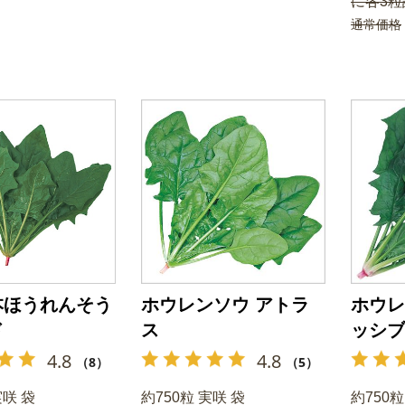
に各3粒
通常価格
本ほうれんそう
ホウレンソウ アトラ
ホウレ
ド
ス
ッシブ
4.8
4.8
（8）
（5）
実咲 袋
約750粒 実咲 袋
約750粒