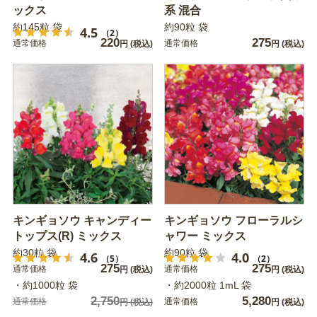
ックス
系 混合
約145粒 袋
約90粒 袋
4.5
（2）
220
275
通常価格
通常価格
円
(税込)
円
(税込)
キンギョソウ キャンディー
キンギョソウ フローラルシ
トップス(R) ミックス
ャワー ミックス
約30粒 袋
約90粒 袋
4.6
4.0
（5）
（2）
275
275
通常価格
通常価格
円
(税込)
円
(税込)
・約1000粒 袋
・約2000粒 1mL 袋
2,750
5,280
通常価格
通常価格
円
(税込)
円
(税込)