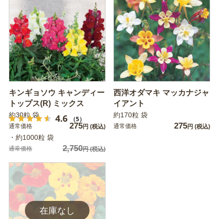
キンギョソウ キャンディー
西洋オダマキ マッカナジャ
トップス(R) ミックス
イアント
約30粒 袋
約170粒 袋
4.6
（5）
275
275
通常価格
通常価格
円
(税込)
円
(税込)
・約1000粒 袋
2,750
通常価格
円
(税込)