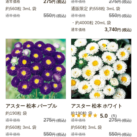
275
275
通常価格
通常価格
円
(税込)
円
(税込)
約560粒 3mL 袋
通販限定 約558粒 3mL 袋
550
550
通常価格
通常価格
円
(税込)
円
(税込)
・約4000粒 20mL 袋
3,740
通常価格
円
(税込)
アスター 松本 パープル
アスター 松本 ホワイト
約190粒 袋
約190粒 袋
5.0
（1）
275
275
通常価格
通常価格
円
(税込)
円
(税込)
約560粒 3mL 袋
約560粒 3mL 袋
550
550
通常価格
通常価格
円
(税込)
円
(税込)