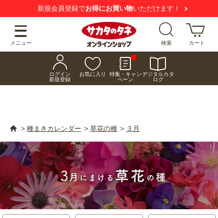
【注意喚起】
悪質な偽サイトにご注意ください
メニュー
検索
カート
ログイン
お気に入り
特集・キャン
デジタルカタ
新規登録
ペーン
ログ
>
種まきカレンダー
>
草花の種
>
３月