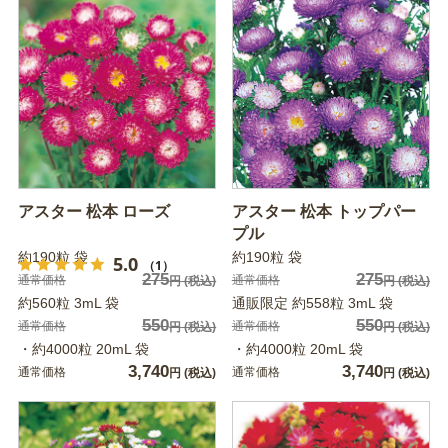
アスター 松本 ローズ
アスター 松本 トップパー
プル
約190粒 袋
約190粒 袋
5.0
（1）
275
275
通常価格
通常価格
円
(税込)
円
(税込)
約560粒 3mL 袋
通販限定 約558粒 3mL 袋
550
550
通常価格
通常価格
円
(税込)
円
(税込)
・約4000粒 20mL 袋
・約4000粒 20mL 袋
3,740
3,740
通常価格
通常価格
円
(税込)
円
(税込)