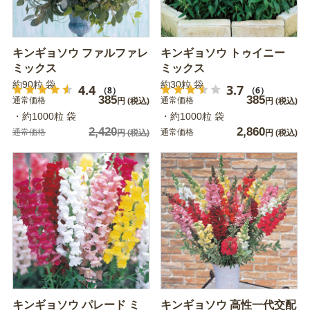
キンギョソウ ファルファレ
キンギョソウ トゥイニー
ミックス
ミックス
約90粒 袋
約30粒 袋
4.4
3.7
（8）
（6）
385
385
通常価格
通常価格
円
(税込)
円
(税込)
・約1000粒 袋
・約1000粒 袋
2,420
2,860
通常価格
通常価格
円
(税込)
円
(税込)
キンギョソウ パレード ミ
キンギョソウ 高性一代交配