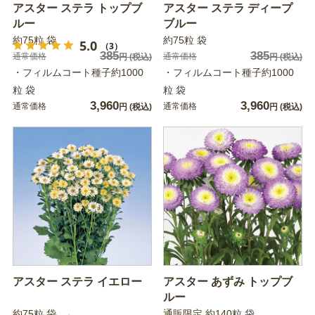
アスター ステラ トップブ
アスター ステラ ディープ
ルー
ブルー
約75粒 袋
約75粒 袋
5.0
（3）
385
385
通常価格
通常価格
円
(税込)
円
(税込)
・フィルムコート種子約1000
・フィルムコート種子約1000
粒 袋
粒 袋
3,960
3,960
通常価格
通常価格
円
(税込)
円
(税込)
アスター ステラ イエロー
アスター あずみ トップブ
ルー
約75粒 袋
通販限定 約140粒 袋