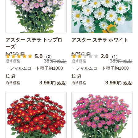
アスター ステラ トップロ
アスター ステラ ホワイト
ーズ
約75粒 袋
約75粒 袋
5.0
2.0
（2）
（1）
385
385
通常価格
通常価格
円
(税込)
円
(税込)
・フィルムコート種子約1000
・フィルムコート種子約1000
粒 袋
粒 袋
3,960
3,960
通常価格
通常価格
円
(税込)
円
(税込)