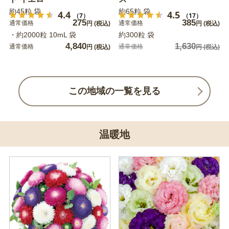
約45粒 袋
約65粒 袋
4.4
4.5
（7）
（17）
275
385
通常価格
通常価格
円
(税込)
円
(税込)
・約2000粒 10mL 袋
約300粒 袋
4,840
1,630
通常価格
通常価格
円
(税込)
円
(税込)
この地域の一覧を見る
温暖地