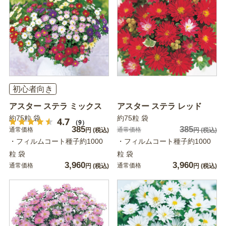
初心者向き
アスター ステラ ミックス
アスター ステラ レッド
約75粒 袋
約75粒 袋
4.7
（9）
385
385
通常価格
通常価格
円
(税込)
円
(税込)
・フィルムコート種子約1000
・フィルムコート種子約1000
粒 袋
粒 袋
3,960
3,960
通常価格
通常価格
円
(税込)
円
(税込)