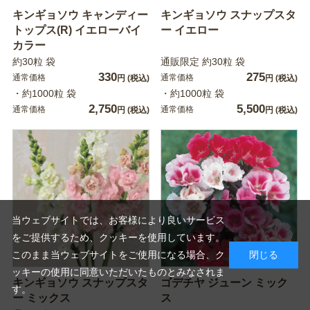
キンギョソウ キャンディー
キンギョソウ スナップスタ
トップス(R) イエローバイ
ー イエロー
カラー
約30粒 袋
通販限定 約30粒 袋
330
275
通常価格
通常価格
円
(税込)
円
(税込)
・約1000粒 袋
・約1000粒 袋
2,750
5,500
通常価格
通常価格
円
(税込)
円
(税込)
当ウェブサイトでは、お客様により良いサービス
をご提供するため、クッキーを使用しています。
このまま当ウェブサイトをご使用になる場合、ク
閉じる
ッキーの使用に同意いただいたものとみなされま
キンギョソウ スナップスタ
ゴデチヤ ジューン ミック
す。
ー ミックス
ス