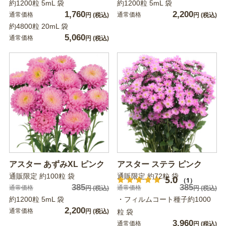
約1200粒 5mL 袋
約1200粒 5mL 袋
1,760
2,200
通常価格
通常価格
円
(税込)
円
(税込)
約4800粒 20mL 袋
5,060
通常価格
円
(税込)
アスター あずみXL ピンク
アスター ステラ ピンク
通販限定 約100粒 袋
通販限定 約72粒 袋
5.0
（1）
385
385
通常価格
通常価格
円
(税込)
円
(税込)
約1200粒 5mL 袋
・フィルムコート種子約1000
2,200
通常価格
円
(税込)
粒 袋
3,960
通常価格
円
(税込)