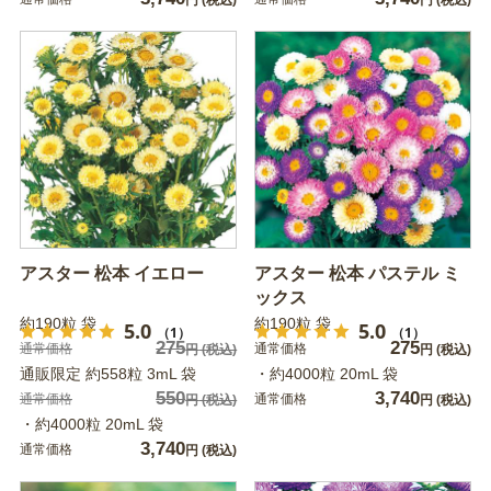
円
(税込)
円
(税込)
アスター 松本 イエロー
アスター 松本 パステル ミ
ックス
約190粒 袋
約190粒 袋
5.0
5.0
（1）
（1）
275
275
通常価格
通常価格
円
(税込)
円
(税込)
通販限定 約558粒 3mL 袋
・約4000粒 20mL 袋
550
3,740
通常価格
通常価格
円
(税込)
円
(税込)
・約4000粒 20mL 袋
3,740
通常価格
円
(税込)