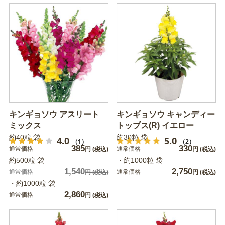
キンギョソウ アスリート
キンギョソウ キャンディー
ミックス
トップス(R) イエロー
約40粒 袋
約30粒 袋
4.0
5.0
（1）
（2）
385
330
通常価格
通常価格
円
(税込)
円
(税込)
約500粒 袋
・約1000粒 袋
1,540
2,750
通常価格
通常価格
円
(税込)
円
(税込)
・約1000粒 袋
2,860
通常価格
円
(税込)