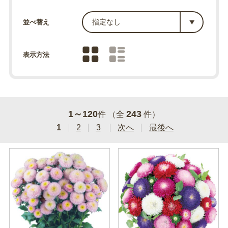
並べ替え
表示方法
1～120
243
件 （全
件）
1
2
3
次へ
最後へ