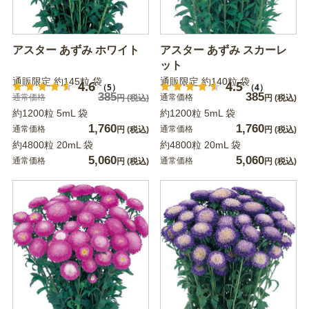
アスター あずみ ホワイト
アスター あずみ スカーレ
ット
通販限定 約145粒 袋
通販限定 約140粒 袋
4.6
4.5
（5）
（4）
385
385
通常価格
通常価格
円
(税込)
円
(税込)
約1200粒 5mL 袋
約1200粒 5mL 袋
1,760
1,760
通常価格
通常価格
円
(税込)
円
(税込)
約4800粒 20mL 袋
約4800粒 20mL 袋
5,060
5,060
通常価格
通常価格
円
(税込)
円
(税込)