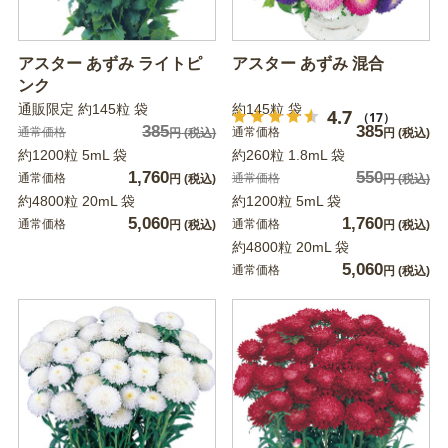
アスター あずみ ライトピ
アスター あずみ 混合
ンク
通販限定 約145粒 袋
約145粒 袋
4.7
（17）
385
385
通常価格
通常価格
円
(税込)
円
(税込)
約1200粒 5mL 袋
約260粒 1.8mL 袋
1,760
550
通常価格
通常価格
円
(税込)
円
(税込)
約4800粒 20mL 袋
約1200粒 5mL 袋
5,060
1,760
通常価格
通常価格
円
(税込)
円
(税込)
約4800粒 20mL 袋
5,060
通常価格
円
(税込)