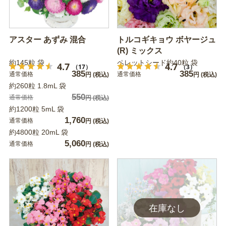
アスター あずみ 混合
トルコギキョウ ボヤージュ
(R) ミックス
約145粒 袋
ペレットシード約40粒 袋
4.7
4.7
（17）
（3）
385
385
通常価格
通常価格
円
(税込)
円
(税込)
約260粒 1.8mL 袋
550
通常価格
円
(税込)
約1200粒 5mL 袋
1,760
通常価格
円
(税込)
約4800粒 20mL 袋
5,060
通常価格
円
(税込)