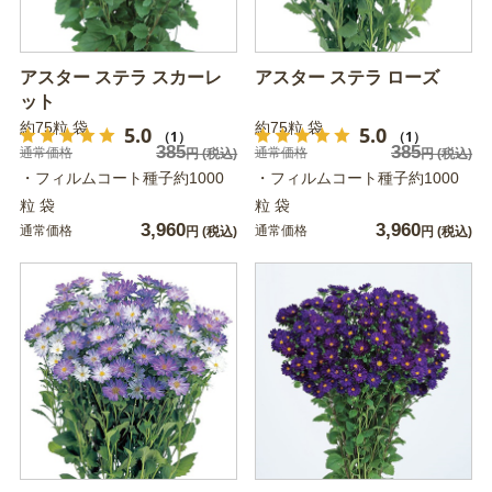
アスター ステラ スカーレ
アスター ステラ ローズ
ット
約75粒 袋
約75粒 袋
5.0
5.0
（1）
（1）
385
385
通常価格
通常価格
円
(税込)
円
(税込)
・フィルムコート種子約1000
・フィルムコート種子約1000
粒 袋
粒 袋
3,960
3,960
通常価格
通常価格
円
(税込)
円
(税込)