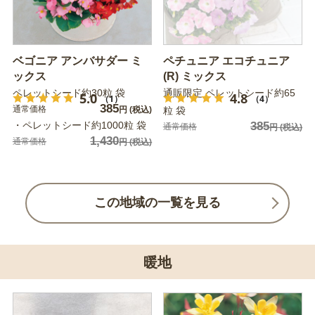
ベゴニア アンバサダー ミ
ペチュニア エコチュニア
ックス
(R) ミックス
ペレットシード約30粒 袋
通販限定 ペレットシード約65
5.0
4.8
（1）
（4）
385
通常価格
円
(税込)
粒 袋
・ペレットシード約1000粒 袋
385
通常価格
円
(税込)
1,430
通常価格
円
(税込)
この地域の一覧を見る
暖地