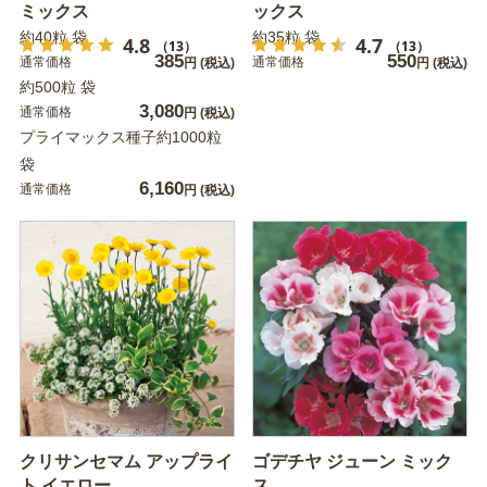
ミックス
ックス
約40粒 袋
約35粒 袋
4.8
4.7
（13）
（13）
385
550
通常価格
通常価格
円
(税込)
円
(税込)
約500粒 袋
3,080
通常価格
円
(税込)
プライマックス種子約1000粒
袋
6,160
通常価格
円
(税込)
クリサンセマム アップライ
ゴデチヤ ジューン ミック
ト イエロー
ス