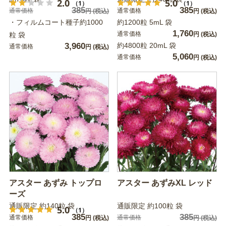
2.0
5.0
（1）
（1）
385
385
通常価格
通常価格
円
(税込)
円
(税込)
・フィルムコート種子約1000
約1200粒 5mL 袋
1,760
通常価格
粒 袋
円
(税込)
3,960
約4800粒 20mL 袋
通常価格
円
(税込)
5,060
通常価格
円
(税込)
アスター あずみ トップロ
アスター あずみXL レッド
ーズ
通販限定 約140粒 袋
通販限定 約100粒 袋
5.0
（1）
385
385
通常価格
通常価格
円
(税込)
円
(税込)