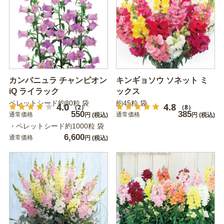
カンパニュラ チャンピオン
キンギョソウ ソネット ミ
iQ ライラック
ックス
ペレットシード約80粒 袋
約45粒 袋
4.0
4.8
（2）
（8）
550
385
通常価格
通常価格
円
(税込)
円
(税込)
・ペレットシード約1000粒 袋
6,600
通常価格
円
(税込)