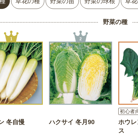
種
草花の種
野菜の苗
野菜の球根
草花
野菜の種
1
2
初心者
ン 冬自慢
ハクサイ 冬月90
ホウレ
ス