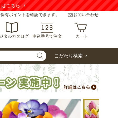
くはこちら
と保有ポイントを確認できます。
お問い合わせ
おうち野菜(R) オ
カボチャ スイート
おうち
クラ 満天(R) 自根
タックル(R) （約6
プリ
苗 5月中旬発送予
粒） 実咲 袋
(R)
ジタルカタログ
申込番号で注文
カート
定 6ポット1組
12粒
草丈が非常にコンパクトで
2024年に弊社農場で「スイ
「ぱぷり
す。写真手前の草丈が高い
ートタックル」の栽培をし
てから収
ものが従来品種で奥のコン
たところ、梅雨明けの7月
ィーな味
パクトな草丈が「満天」で
26日でも葉が青々と残って
す。
こだわり検索
す。オクラは栽培していく
います。（写真の葉に白く
収穫のタ
日
と、どんどん上に伸びてい
残っているのは農薬の跡で
ある上の
続きを見る
続きを見る
くので手が届くまでの高さ
す）
っている
しか収穫できませんが、
この写真のように一面葉が
と、株も
「満天」ならコンパクトな
残っていると、日光が直接
いパプリ
ので長い期間収穫できます
果実に当たらずきれいな色
す。
よ。
の「スイートタックル」が
収穫できます。
味は甘くてカボチャの中で
もおいしいので、ぜひ栽培
してみてください！