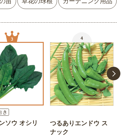
の苗
草花の球根
ガーデニング用品
4
3
向き
ンソウ オシリ
つるありエンドウ ス
タマネ
ナック