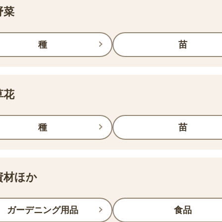
野菜
種
苗
草花
種
苗
資材ほか
ガーデニング用品
食品