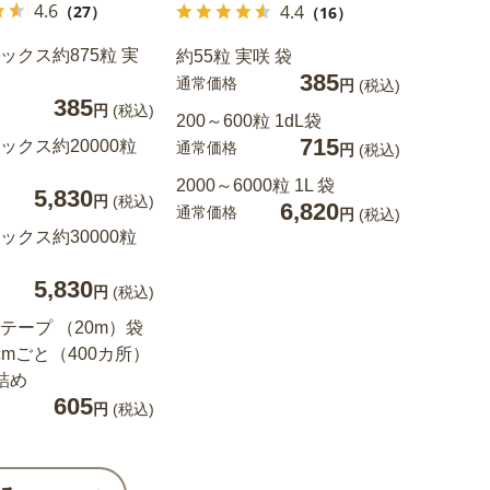
4.6
4.4
（27）
（16）
ックス約875粒 実
約55粒 実咲 袋
約340粒
385
通常価格
通常価格
円
(税込)
385
円
(税込)
200～600粒 1dL袋
715
ックス約20000粒
通常価格
円
(税込)
2000～6000粒 1L 袋
5,830
円
(税込)
6,820
通常価格
円
(税込)
ックス約30000粒
5,830
円
(税込)
テープ （20m）袋
cmごと（400カ所）
詰め
605
円
(税込)