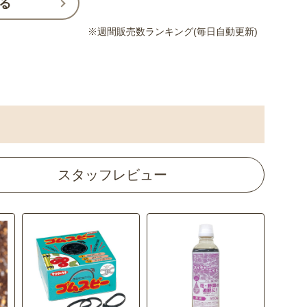
る
※週間販売数ランキング(毎日自動更新)
4
4
4
4
4
3
3
3
3
3
4
3
スタッフレビュー
ョソウ ソネッ
ニク ハーリッ
割引
割引
ビオラ ピエナ(R) ミッ
ニンニク 大島赤丸に
パンジ
まとめ割引
まとめ割引
まとめ
まとめ
ネ デカン ミッ
オリエンタルユリ カ
オリエ
ックス
クス
んにく
ミレ 
スRタイプ
ギ アイドルま
ック苗 キンギ
スーパーミックス
ジフィーセブンC苗 ブ
連結パック苗 クリサ
サブランカ
ネイチ
ジフィ
ニンニ
セルト
サブラ
R）
 キャンディー
4.8
A（R）（タネまき・
ロッコリー スティッ
ンセマム ノースポー
機の液
ャベツ
ラ 百
5.0
4.5
（8）
（3）
（2）
5.0
（7）