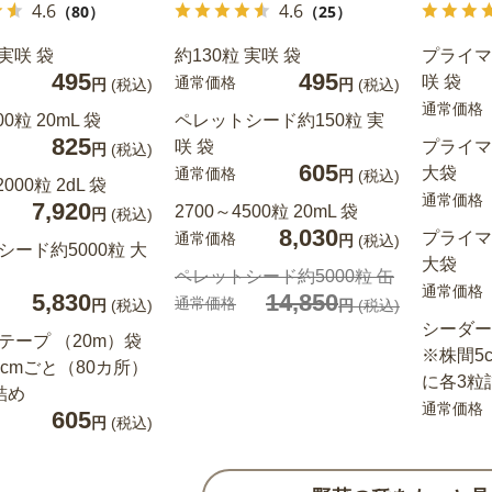
4.6
4.6
（80）
（25）
 実咲 袋
約130粒 実咲 袋
プライマ
495
495
咲 袋
通常価格
円
(税込)
円
(税込)
通常価格
00粒 20mL 袋
ペレットシード約150粒 実
825
咲 袋
プライマ
円
(税込)
605
大袋
通常価格
円
(税込)
2000粒 2dL 袋
通常価格
7,920
2700～4500粒 20mL 袋
円
(税込)
8,030
プライマ
通常価格
円
(税込)
シード約5000粒 大
大袋
ペレットシード約5000粒 缶
通常価格
5,830
14,850
通常価格
円
(税込)
円
(税込)
シーダー
テープ （20m）袋
※株間5
5cmごと（80カ所）
に各3粒
詰め
通常価格
605
円
(税込)