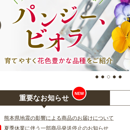
しました。
ト！（廃棄方法は各自治体
定植直後から根張りをよく
合いと花形（葉
の処理方法に準じてくださ
する規格だと安心です。
も好きです。
いね。）
重要なお知らせ
熊本県地震の影響による商品のお届けについて
夏季休業に伴う一部商品発送停止のお知らせ