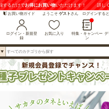
録するだけで
お得にお買い物
いただけます！
詳し
お買い物ガイド
ようこそ
ゲスト
さん ログインする
ログイン・新規登
お気に入り
特集・キャンペー
デ
録
ン
 ポンゼヴェ
ラスボスRタイプ
ジフィーセブンC
CO コット
5枚1組
苗 キャベツ 新藍
 2株1組
9月15日～9月19
発送予定 25本1組
てラインナップ
他の誘引シートよりも粘着
こちらの写真は横浜市にあ
だきました
部分のベタつきが少ないの
る弊社農場で2023年12月1
ンゼヴェール
で、設置するときに粘着部
日に撮影しました。9月6日
ットンピンク、バ
分が手や指についても、不
に定植した苗を収穫しまし
ク
快感が他の誘引シートと全
た。太根と細根がしっかり
神戸べっぴんさん
然違います！ですが、虫は
出ており、安定して生育し
続きを見る
続きを見る
続きを見る
タリック、ブラ
しっかりキャッチする優れ
ました。9月はまだまだ残
ー
もの！紙製なので廃棄がラ
暑が厳しい時期なので、ジ
カラーマジックを
クなのもおすすめポイン
フィーセブンC苗のように