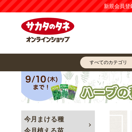
新規会員登
フォーチュンベゴ
パンジー ドラキュ
ビオラ
ニア（R） オール
ラ 見計らいミック
ールCO
スター 6種セット
ス 5株1組
ンピンク
6株（6種×1株）1
昨年秋に植え、豪華に咲い
パンジー ドラキュラとハボ
新商品とし
組
たフォーチュンベゴニア
タン マジックロードを植え
させていた
が、6月からまたモリモリ
ました。
ビオラ ポ
と咲いてきました。
COCO コ
冬～春までは軒先に放置で
ービーピン
したが、丈夫です。
パンジー 
続きを見る
続きを見る
ブラックメ
今月まける種
ックエミュ
今月植える苗
ハボタン 