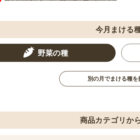
今月まける
野菜の種
別の月でまける種を
商品カテゴリか