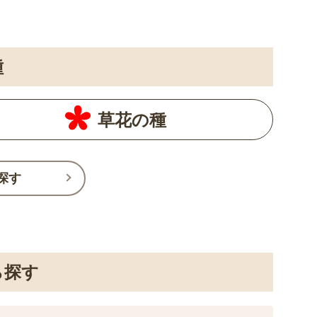
種
草花の種
探す
ら探す