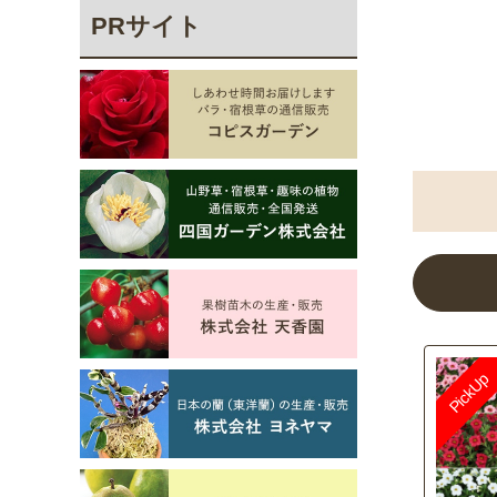
PRサイト
パンジ
寒地系
まとめ
チュー
ミレ 
ーホワ
スーパ
タマネ
連結パ
ャルミ
A（R
もえ（
オラ 