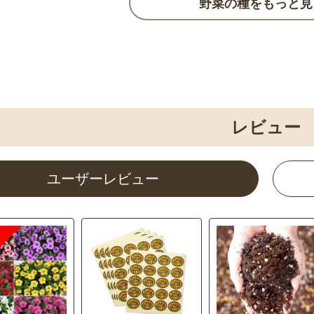
野菜の種をもっと見
1
1
1
1
1
2
2
2
2
2
1
2
レビュー
ユーザーレビュー
ー よく咲くス
ニンニク ニュ
ネモフィラ インシグ
ニンニク くまモンニ
キンギ
葉ニン
割引
まとめ割引
まとめ
まとめ
リップ スペシ
アネモネ ミストラル
アネモ
ミックス
イト6片
ニス ブルー
ンニク
ト ミ
ク
ーミックス
ギ アイドルも
ック苗 江原ビ
ックス 50品種
花と野菜の培養土 W-
ブロッコリー よくば
セルトップ(R)苗 パン
ピンク
ラスボ
タマネ
連結パ
クス
）（タネまき・
R）
ミックス
SOIL-305
り(R)
ジー よく咲くスミレ 6
さこ（
ョソウ
4.8
4.7
4.6
4.7
（13）
（29）
（20）
（3）