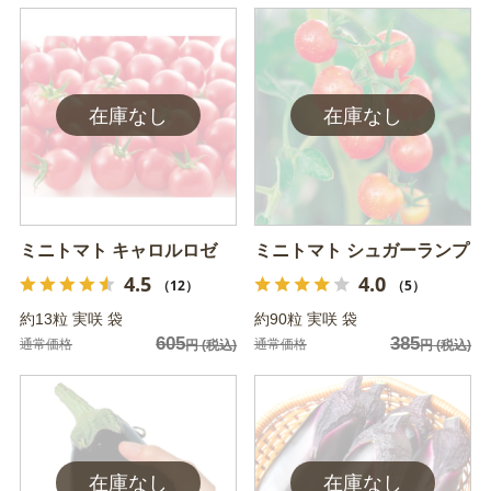
ミニトマト キャロルロゼ
ミニトマト シュガーランプ
4.5
4.0
（12）
（5）
約13粒 実咲 袋
約90粒 実咲 袋
605
385
通常価格
通常価格
円
(税込)
円
(税込)