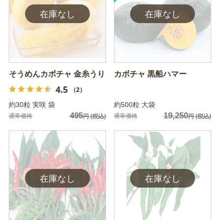
そうめんカボチャ 金糸うり
カボチャ 黒船ハマー
4.5
（2）
約30粒 実咲 袋
約500粒 大袋
495
19,250
通常価格
通常価格
円
(税込)
円
(税込)