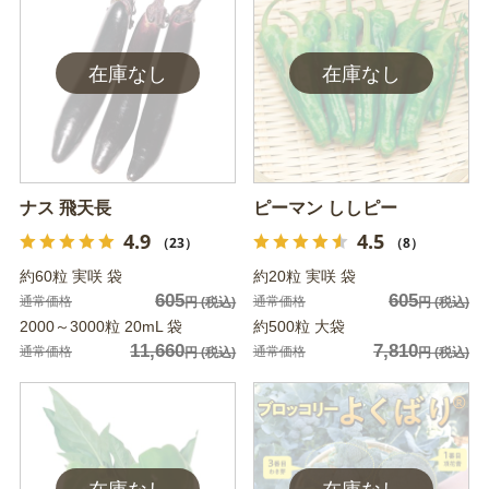
ナス 飛天長
ピーマン ししピー
4.9
4.5
（23）
（8）
約60粒 実咲 袋
約20粒 実咲 袋
605
605
通常価格
通常価格
円
(税込)
円
(税込)
2000～3000粒 20mL 袋
約500粒 大袋
11,660
7,810
通常価格
通常価格
円
(税込)
円
(税込)