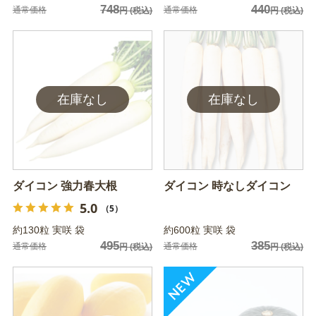
748
440
通常価格
通常価格
円
(税込)
円
(税込)
ダイコン 強力春大根
ダイコン 時なしダイコン
5.0
（5）
約130粒 実咲 袋
約600粒 実咲 袋
495
385
通常価格
通常価格
円
(税込)
円
(税込)