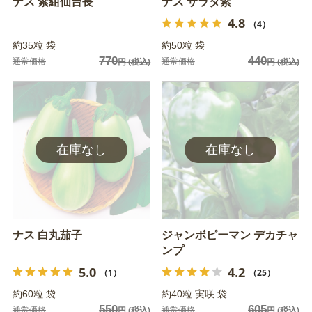
ナス 紫紺仙台長
ナス サラダ紫
4.8
（4）
約35粒 袋
約50粒 袋
770
440
通常価格
通常価格
円
(税込)
円
(税込)
ナス 白丸茄子
ジャンボピーマン デカチャ
ンプ
5.0
4.2
（1）
（25）
約60粒 袋
約40粒 実咲 袋
550
605
通常価格
通常価格
円
(税込)
円
(税込)