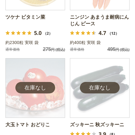
ツケナ ビタミン菜
ニンジン あまうま耐病にん
じん ピース
5.0
4.7
（2）
（12）
約2300粒 実咲 袋
約400粒 実咲 袋
275
495
通常価格
通常価格
円
(税込)
円
(税込)
大玉トマト おどりこ
ズッキーニ 秋ズッキーニ
3.9
（8）