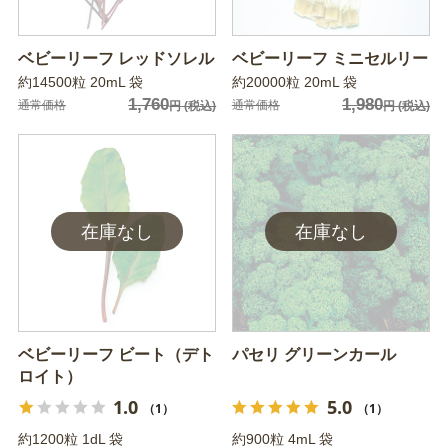
ベビーリーフ レッドソレル
ベビーリーフ ミニセルリー
約14500粒 20mL 袋
約20000粒 20mL 袋
1,760
1,980
通常価格
通常価格
円
(税込)
円
(税込)
ベビーリーフ ビート（デト
パセリ グリーンカール
ロイト）
1.0
5.0
（1）
（1）
約1200粒 1dL 袋
約900粒 4mL 袋