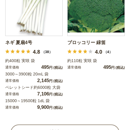
ネギ 夏扇4号
ブロッコリー 緑笛
4.8
4.0
（38）
（4）
約400粒 実咲 袋
約110粒 実咲 袋
495
495
通常価格
通常価格
円
(税込)
円
(税込)
3000～3900粒 20mL 袋
2,145
通常価格
円
(税込)
ペレットシード約6000粒 大袋
7,106
通常価格
円
(税込)
15000～19500粒 1dL 袋
9,900
通常価格
円
(税込)