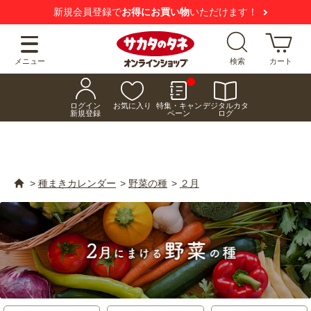
【注意喚起】
悪質な偽サイトにご注意ください
メニュー
検索
カート
ログイン
お気に入り
特集・キャン
デジタルカタ
新規登録
ペーン
ログ
>
種まきカレンダー
>
野菜の種
>
２月