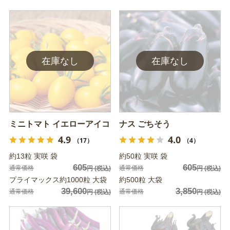
ミニトマト イエローアイコ
ナス ごちそう
4.9
4.0
（17）
（4）
約13粒 実咲 袋
約50粒 実咲 袋
605
605
通常価格
通常価格
円
(税込)
円
(税込)
プライマックス約1000粒 大袋
約500粒 大袋
39,600
3,850
通常価格
通常価格
円
(税込)
円
(税込)