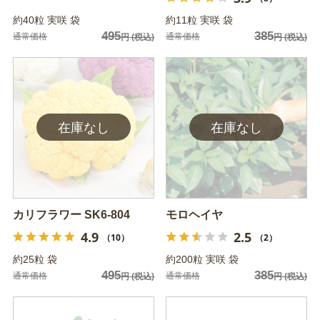
約40粒 実咲 袋
約11粒 実咲 袋
495
385
通常価格
通常価格
円
(税込)
円
(税込)
カリフラワー SK6-804
モロヘイヤ
4.9
2.5
（10）
（2）
約25粒 袋
約200粒 実咲 袋
495
385
通常価格
通常価格
円
(税込)
円
(税込)