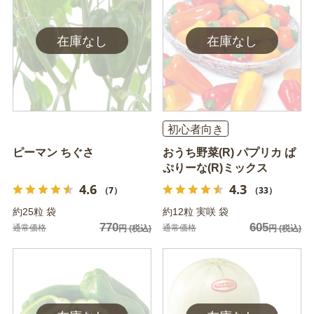
初心者向き
ピーマン ちぐさ
おうち野菜(R) パプリカ ぱ
ぷりーな(R)ミックス
4.6
4.3
（7）
（33）
約25粒 袋
約12粒 実咲 袋
770
605
通常価格
通常価格
円
(税込)
円
(税込)