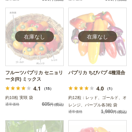
フルーツパプリカ セニョリ
パプリカ ちびパプ 4種混合
ータ(R) ミックス
4.1
4.0
（15）
（1）
約10粒 実咲 袋
約12粒：レッド、ゴールド、オ
605
通常価格
円
(税込)
レンジ、パープル各3粒 袋
1,980
通常価格
円
(税込)