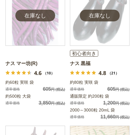
初心者向き
ナス マー坊(R)
ナス 黒福
4.6
4.8
（10）
（21）
約60粒 実咲 袋
約80粒 実咲 袋
605
605
通常価格
通常価格
円
(税込)
円
(税込)
約500粒 大袋
通販限定 約200粒 袋
3,850
1,200
通常価格
通常価格
円
(税込)
円
(税込)
2000～3000粒 20mL 袋
11,660
通常価格
円
(税込)