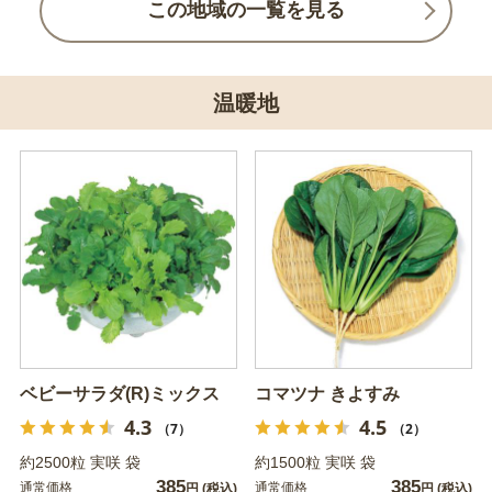
この地域の一覧を見る
温暖地
ベビーサラダ(R)ミックス
コマツナ きよすみ
4.3
4.5
（7）
（2）
約2500粒 実咲 袋
約1500粒 実咲 袋
385
385
通常価格
通常価格
円
(税込)
円
(税込)