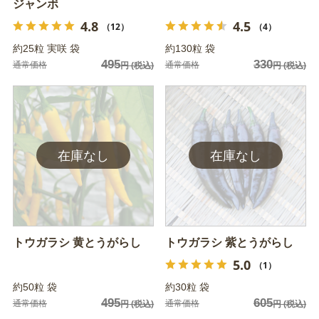
ジャンボ
4.8
4.5
（12）
（4）
約25粒 実咲 袋
約130粒 袋
495
330
通常価格
通常価格
円
(税込)
円
(税込)
トウガラシ 黄とうがらし
トウガラシ 紫とうがらし
5.0
（1）
約50粒 袋
約30粒 袋
495
605
通常価格
通常価格
円
(税込)
円
(税込)