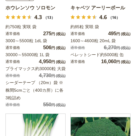
ホウレンソウ ソロモン
キャベツ アーリーボール
4.3
4.6
（13）
（16）
約750粒 実咲 袋
約85粒 実咲 袋
275
495
通常価格
通常価格
円
(税込)
円
(税込)
3000～5500粒 1dL 袋
1600～4600粒 20mL 袋
506
6,270
通常価格
通常価格
円
(税込)
円
(税込)
30000～55000粒 1L 袋
ペレットシード約5000粒 缶
4,950
16,060
通常価格
通常価格
円
(税込)
円
(税込)
プライマックス約30000粒 大袋
4,730
通常価格
円
(税込)
シーダーテープ （20m）袋 ※
株間5cmごと（400カ所）に各
3粒詰め
550
通常価格
円
(税込)