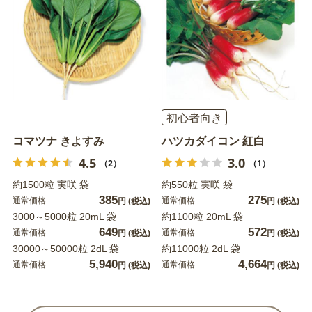
初心者向き
コマツナ きよすみ
ハツカダイコン 紅白
4.5
3.0
（2）
（1）
約1500粒 実咲 袋
約550粒 実咲 袋
385
275
通常価格
通常価格
円
(税込)
円
(税込)
3000～5000粒 20mL 袋
約1100粒 20mL 袋
649
572
通常価格
通常価格
円
(税込)
円
(税込)
30000～50000粒 2dL 袋
約11000粒 2dL 袋
5,940
4,664
通常価格
通常価格
円
(税込)
円
(税込)