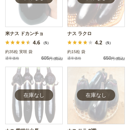
米ナス ドカンチョ
ナス ラクロ
4.6
4.2
（5）
（5）
約35粒 実咲 袋
約15粒 袋
605
650
通常価格
通常価格
円
(税込)
円
(税込)