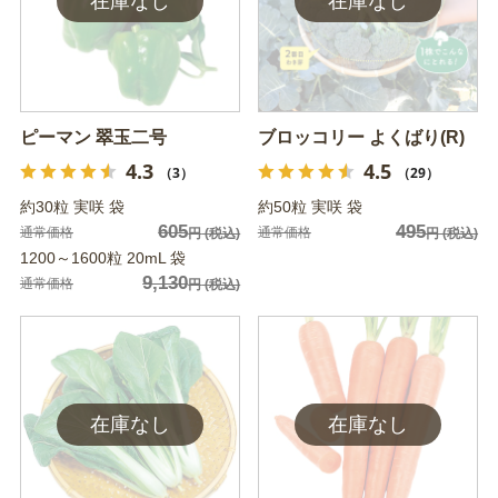
ピーマン 翠玉二号
ブロッコリー よくばり(R)
4.3
4.5
（3）
（29）
約30粒 実咲 袋
約50粒 実咲 袋
605
495
通常価格
通常価格
円
(税込)
円
(税込)
1200～1600粒 20mL 袋
9,130
通常価格
円
(税込)