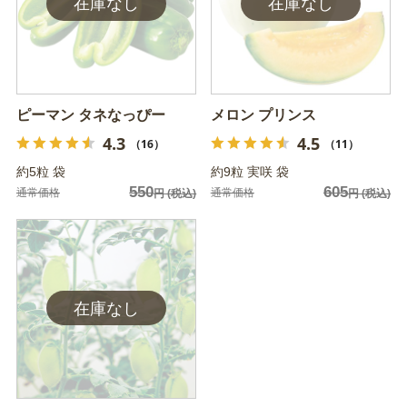
ピーマン タネなっぴー
メロン プリンス
4.3
4.5
（16）
（11）
約5粒 袋
約9粒 実咲 袋
550
605
通常価格
通常価格
円
(税込)
円
(税込)