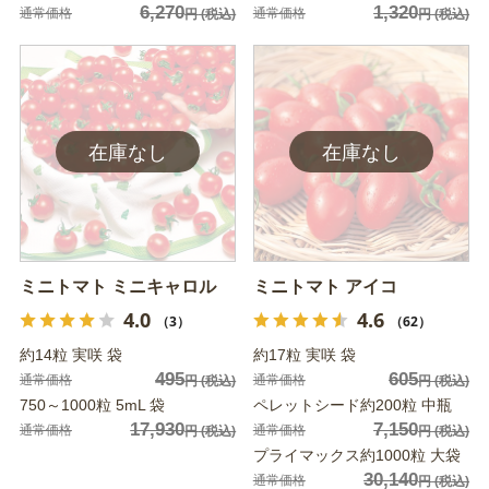
6,270
1,320
通常価格
通常価格
円
(税込)
円
(税込)
ミニトマト ミニキャロル
ミニトマト アイコ
4.0
4.6
（3）
（62）
約14粒 実咲 袋
約17粒 実咲 袋
495
605
通常価格
通常価格
円
(税込)
円
(税込)
750～1000粒 5mL 袋
ペレットシード約200粒 中瓶
17,930
7,150
通常価格
通常価格
円
(税込)
円
(税込)
プライマックス約1000粒 大袋
30,140
通常価格
円
(税込)