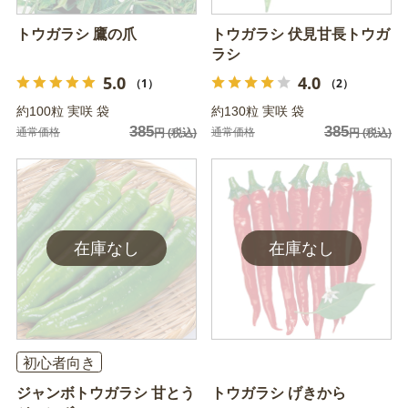
トウガラシ 鷹の爪
トウガラシ 伏見甘長トウガ
ラシ
5.0
4.0
（1）
（2）
約100粒 実咲 袋
約130粒 実咲 袋
385
385
通常価格
通常価格
円
(税込)
円
(税込)
初心者向き
ジャンボトウガラシ 甘とう
トウガラシ げきから