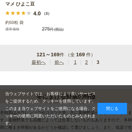
マメ ひよこ豆
4.0
（3）
約50粒 袋
275
通常価格
円
(税込)
121～169
169
件 （全
件）
最初へ
前へ
1
2
3
当ウェブサイトでは、お客様により良いサービス
冬にまける野菜の特徴
をご提供するため、クッキーを使用しています。
このまま当ウェブサイトをご使用になる場合、ク
閉じる
冬時期はホウレンソウやコマツナ等、主に葉物野菜がまき時期になりま
ッキーの使用に同意いただいたものとみなされま
す。葉物野菜でも品種によっては生育しないものもありますので、冬時
す。
期に種まき時期があるかどうか確認して選びましょう。また、低温で生