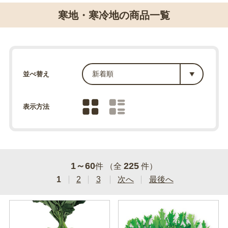
寒地・寒冷地の商品一覧
並べ替え
表示方法
1～60
225
件 （全
件）
1
2
3
次へ
最後へ