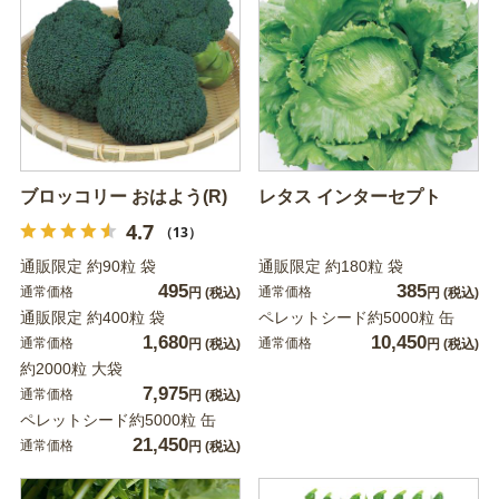
ブロッコリー おはよう(R)
レタス インターセプト
4.7
（13）
通販限定 約90粒 袋
通販限定 約180粒 袋
495
385
通常価格
通常価格
円
(税込)
円
(税込)
通販限定 約400粒 袋
ペレットシード約5000粒 缶
1,680
10,450
通常価格
通常価格
円
(税込)
円
(税込)
約2000粒 大袋
7,975
通常価格
円
(税込)
ペレットシード約5000粒 缶
21,450
通常価格
円
(税込)