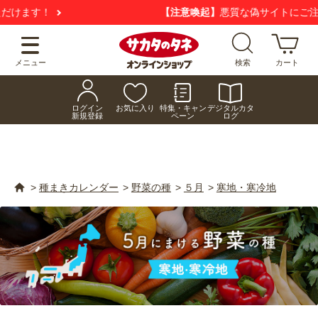
【注意喚起】
悪質な偽サイトにご注意ください
メニュー
検索
カート
ログイン
お気に入り
特集・キャン
デジタルカタ
新規登録
ペーン
ログ
>
種まきカレンダー
>
野菜の種
>
５月
>
寒地・寒冷地