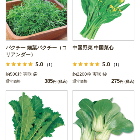
パクチー 細葉パクチー（コ
中国野菜 中国菜心
リアンダー）
5.0
5.0
（1）
（1）
約500粒 実咲 袋
約2200粒 実咲 袋
385
275
通常価格
通常価格
円
(税込)
円
(税込)