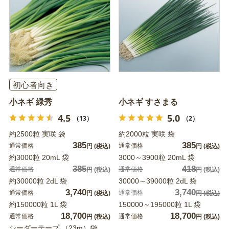
初心者向き
小ネギ 緑秀
小ネギ すさまる
4.5
5.0
（13）
（2）
約2500粒 実咲 袋
約2000粒 実咲 袋
385
385
通常価格
通常価格
円
(税込)
円
(税込)
約3000粒 20mL 袋
3000～3900粒 20mL 袋
385
418
通常価格
通常価格
円
(税込)
円
(税込)
約30000粒 2dL 袋
30000～39000粒 2dL 袋
3,740
3,740
通常価格
通常価格
円
(税込)
円
(税込)
約150000粒 1L 袋
150000～195000粒 1L 袋
18,700
18,700
通常価格
通常価格
円
(税込)
円
(税込)
シーダーテープ （23m）袋