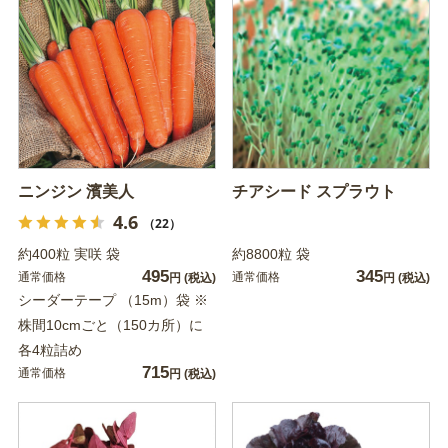
ニンジン 濱美人
チアシード スプラウト
4.6
（22）
約400粒 実咲 袋
約8800粒 袋
495
345
通常価格
通常価格
円
(税込)
円
(税込)
シーダーテープ （15m）袋 ※
株間10cmごと（150カ所）に
各4粒詰め
715
通常価格
円
(税込)