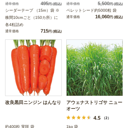
495
5,500
通常価格
通常価格
円
(税込)
円
(税込)
シーダーテープ （15m）袋 ※
ペレットシード約5000粒 袋
16,060
通常価格
株間10cmごと（150カ所）に
円
(税込)
各4粒詰め
715
通常価格
円
(税込)
改良黒田ニンジン はんなり
アウェナストリゴサ ニュー
オーツ
4.5
（2）
約400粒 実咲 袋
1kg 袋