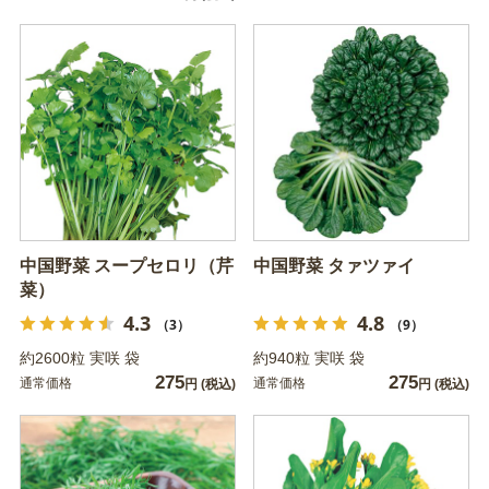
中国野菜 スープセロリ（芹
中国野菜 タァツァイ
菜）
4.3
4.8
（3）
（9）
約2600粒 実咲 袋
約940粒 実咲 袋
275
275
通常価格
通常価格
円
(税込)
円
(税込)