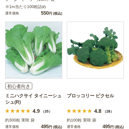
※1m当たり100粒詰め
550
通常価格
円
(税込)
初心者向き
ミニハクサイ タイニーシュ
ブロッコリー ピクセル
シュ(R)
4.9
4.8
（35）
（28）
約300粒 実咲 袋
約100粒 実咲 袋
495
495
通常価格
通常価格
円
(税込)
円
(税込)