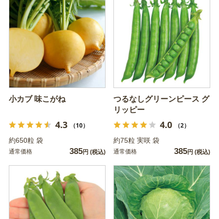
小カブ 味こがね
つるなしグリーンピース グ
リッピー
4.3
4.0
（10）
（2）
約650粒 袋
約75粒 実咲 袋
385
385
通常価格
通常価格
円
(税込)
円
(税込)