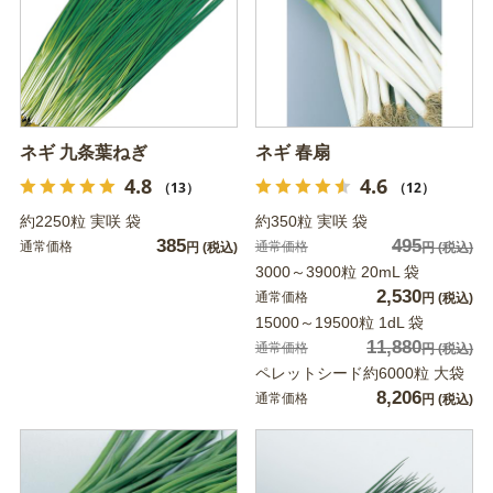
ネギ 九条葉ねぎ
ネギ 春扇
4.8
4.6
（13）
（12）
約2250粒 実咲 袋
約350粒 実咲 袋
385
495
通常価格
通常価格
円
(税込)
円
(税込)
3000～3900粒 20mL 袋
2,530
通常価格
円
(税込)
15000～19500粒 1dL 袋
11,880
通常価格
円
(税込)
ペレットシード約6000粒 大袋
8,206
通常価格
円
(税込)