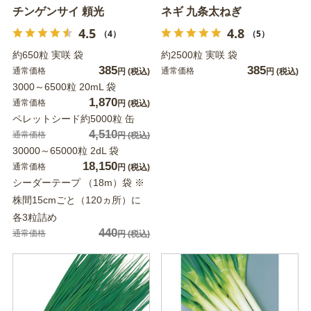
チンゲンサイ 頼光
ネギ 九条太ねぎ
4.5
4.8
（4）
（5）
約650粒 実咲 袋
約2500粒 実咲 袋
385
385
通常価格
通常価格
円
(税込)
円
(税込)
3000～6500粒 20mL 袋
1,870
通常価格
円
(税込)
ペレットシード約5000粒 缶
4,510
通常価格
円
(税込)
30000～65000粒 2dL 袋
18,150
通常価格
円
(税込)
シーダーテープ （18m）袋 ※
株間15cmごと（120ヵ所）に
各3粒詰め
440
通常価格
円
(税込)