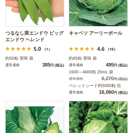
つるなし莢エンドウ ビッグ
キャベツ アーリーボール
エンドウ ヘレンド
5.0
4.6
（1）
（16）
約50粒 実咲 袋
約85粒 実咲 袋
385
495
通常価格
通常価格
円
(税込)
円
(税込)
1600～4600粒 20mL 袋
6,270
通常価格
円
(税込)
ペレットシード約5000粒 缶
16,060
通常価格
円
(税込)