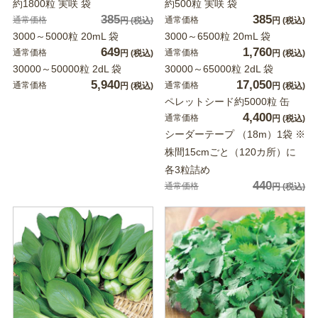
約1800粒 実咲 袋
約500粒 実咲 袋
385
385
通常価格
通常価格
円
(税込)
円
(税込)
3000～5000粒 20mL 袋
3000～6500粒 20mL 袋
649
1,760
通常価格
通常価格
円
(税込)
円
(税込)
30000～50000粒 2dL 袋
30000～65000粒 2dL 袋
5,940
17,050
通常価格
通常価格
円
(税込)
円
(税込)
ペレットシード約5000粒 缶
4,400
通常価格
円
(税込)
シーダーテープ （18m）1袋 ※
株間15cmごと（120カ所）に
各3粒詰め
440
通常価格
円
(税込)