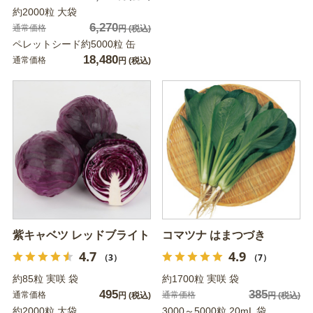
約2000粒 大袋
6,270
通常価格
円
(税込)
ペレットシード約5000粒 缶
18,480
通常価格
円
(税込)
紫キャベツ レッドブライト
コマツナ はまつづき
4.7
4.9
（3）
（7）
約85粒 実咲 袋
約1700粒 実咲 袋
495
385
通常価格
通常価格
円
(税込)
円
(税込)
約2000粒 大袋
3000～5000粒 20mL 袋