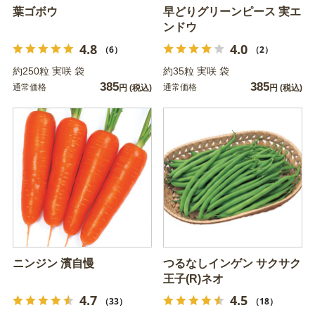
葉ゴボウ
早どりグリーンピース 実エ
ンドウ
4.8
4.0
（6）
（2）
約250粒 実咲 袋
約35粒 実咲 袋
385
385
通常価格
通常価格
円
(税込)
円
(税込)
ニンジン 濱自慢
つるなしインゲン サクサク
王子(R)ネオ
4.7
4.5
（33）
（18）