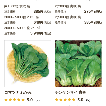
約1500粒 実咲 袋
約2000粒 実咲 袋
385
275
通常価格
通常価格
円
(税込)
円
(税込)
3000～5000粒 20mL 袋
約5000粒 実咲 袋
649
385
通常価格
通常価格
円
(税込)
円
(税込)
30000～50000粒 2dL 袋
5,940
通常価格
円
(税込)
コマツナ わかみ
チンゲンサイ 青帝
5.0
5.0
（2）
（5）