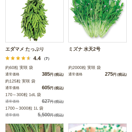
エダマメ たっぷり
ミズナ 水天2号
4.4
（7）
約60粒 実咲 袋
約2000粒 実咲 袋
385
275
通常価格
通常価格
円
(税込)
円
(税込)
約125粒 実咲 袋
605
通常価格
円
(税込)
170～300粒 1dL 袋
627
通常価格
円
(税込)
1700～3000粒 1L 袋
5,500
通常価格
円
(税込)