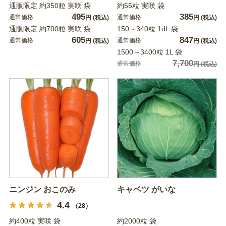
通販限定 約350粒 実咲 袋
約55粒 実咲 袋
495
385
通常価格
通常価格
円
(税込)
円
(税込)
通販限定 約700粒 実咲 袋
150～340粒 1dL 袋
605
847
通常価格
通常価格
円
(税込)
円
(税込)
1500～3400粒 1L 袋
7,700
通常価格
円
(税込)
ニンジン おこのみ
キャベツ がいな
4.4
（28）
約400粒 実咲 袋
約2000粒 袋