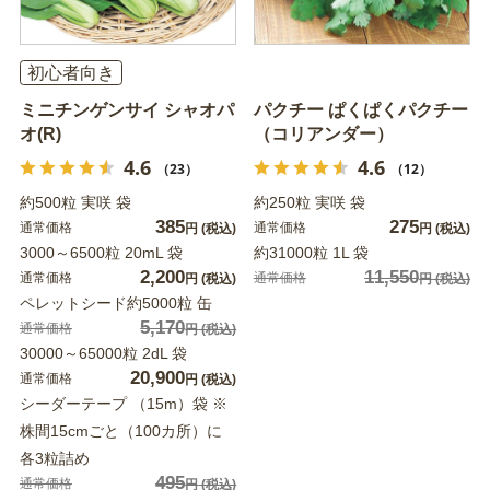
初心者向き
ミニチンゲンサイ シャオパ
パクチー ぱくぱくパクチー
オ(R)
（コリアンダー）
4.6
4.6
（23）
（12）
約500粒 実咲 袋
約250粒 実咲 袋
385
275
通常価格
通常価格
円
(税込)
円
(税込)
3000～6500粒 20mL 袋
約31000粒 1L 袋
2,200
11,550
通常価格
通常価格
円
(税込)
円
(税込)
ペレットシード約5000粒 缶
5,170
通常価格
円
(税込)
30000～65000粒 2dL 袋
20,900
通常価格
円
(税込)
シーダーテープ （15m）袋 ※
株間15cmごと（100カ所）に
各3粒詰め
495
通常価格
円
(税込)