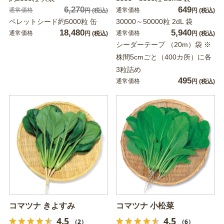
6,270
649
通常価格
通常価格
円
(税込)
円
(税込)
ペレットシード約5000粒 缶
30000～50000粒 2dL 袋
18,480
5,940
通常価格
通常価格
円
(税込)
円
(税込)
シーダーテープ （20m）袋 ※
株間5cmごと（400カ所）に各
3粒詰め
495
通常価格
円
(税込)
コマツナ きよすみ
コマツナ 小松菜
4.5
4.5
（2）
（6）