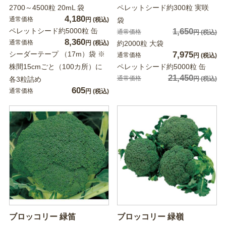
2700～4500粒 20mL 袋
ペレットシード約300粒 実咲
4,180
通常価格
円
(税込)
袋
ペレットシード約5000粒 缶
1,650
通常価格
円
(税込)
8,360
通常価格
円
(税込)
約2000粒 大袋
シーダーテープ （17m）袋 ※
7,975
通常価格
円
(税込)
株間15cmごと（100カ所）に
ペレットシード約5000粒 缶
21,450
通常価格
各3粒詰め
円
(税込)
605
通常価格
円
(税込)
ブロッコリー 緑笛
ブロッコリー 緑嶺