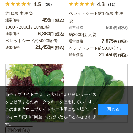
4.5
4.3
（56）
（12）
約80粒 実咲 袋
ペレットシード約125粒 実咲
495
通常価格
円
(税込)
袋
1000～2000粒 10mL 袋
605
通常価格
円
(税込)
6,380
通常価格
円
(税込)
約2000粒 大袋
ペレットシード約5000粒 缶
7,975
通常価格
円
(税込)
21,450
通常価格
円
(税込)
ペレットシード約5000粒 缶
21,450
通常価格
円
(税込)
当ウェブサイトでは、お客様により良いサービス
をご提供するため、クッキーを使用しています。
このまま当ウェブサイトをご使用になる場合、ク
閉じる
ッキーの使用に同意いただいたものとみなされま
す。
初心者向き