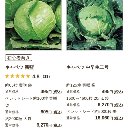
初心者向き
キャベツ 新藍
キャベツ 中早生二号
4.8
（38）
約65粒 実咲 袋
約125粒 実咲 袋
495
495
通常価格
通常価格
円
(税込)
円
(税込)
ペレットシード約100粒 実咲
1600～4600粒 20mL 袋
6,270
通常価格
袋
円
(税込)
605
ペレットシード約5000粒 缶
通常価格
円
(税込)
16,060
通常価格
約2000粒 大袋
円
(税込)
6,270
通常価格
円
(税込)