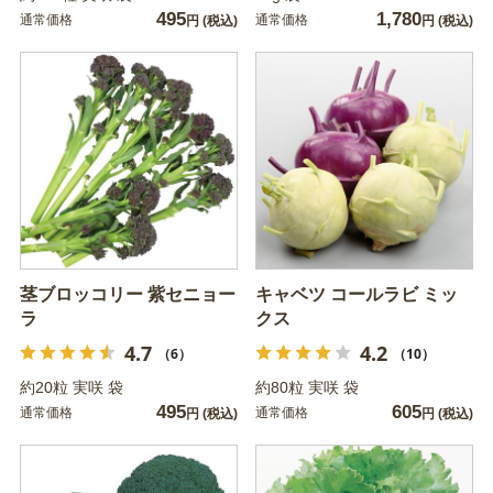
495
1,780
通常価格
通常価格
円
(税込)
円
(税込)
茎ブロッコリー 紫セニョー
キャベツ コールラビ ミッ
ラ
クス
4.7
4.2
（6）
（10）
約20粒 実咲 袋
約80粒 実咲 袋
495
605
通常価格
通常価格
円
(税込)
円
(税込)