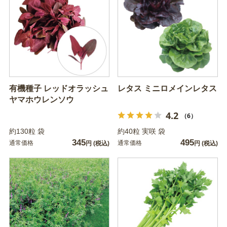
有機種子 レッドオラッシュ
レタス ミニロメインレタス
ヤマホウレンソウ
4.2
（6）
約130粒 袋
約40粒 実咲 袋
345
495
通常価格
通常価格
円
(税込)
円
(税込)