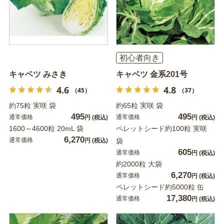
初心者向き
キャベツ みさき
キャベツ 金系201号
4.6
4.8
（45）
（37）
約75粒 実咲 袋
約65粒 実咲 袋
495
495
通常価格
通常価格
円
(税込)
円
(税込)
1600～4600粒 20mL 袋
ペレットシード約100粒 実咲
6,270
通常価格
円
(税込)
袋
605
通常価格
円
(税込)
約2000粒 大袋
6,270
通常価格
円
(税込)
ペレットシード約5000粒 缶
17,380
通常価格
円
(税込)