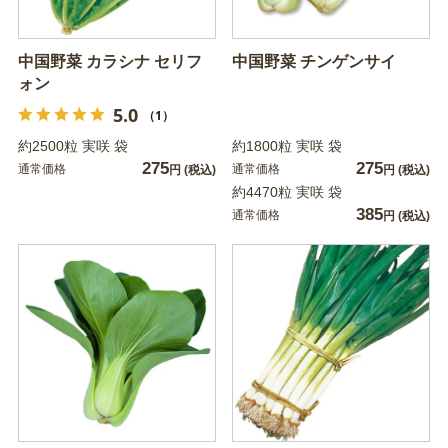
中国野菜 カラシナ セリフ
中国野菜 チンゲンサイ
ォン
5.0
（1）
約2500粒 実咲 袋
約1800粒 実咲 袋
275
275
通常価格
通常価格
円
(税込)
円
(税込)
約4470粒 実咲 袋
385
通常価格
円
(税込)