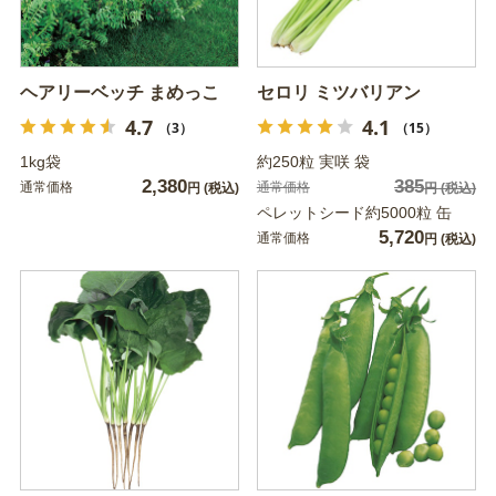
ヘアリーベッチ まめっこ
セロリ ミツバリアン
4.7
4.1
（3）
（15）
1kg袋
約250粒 実咲 袋
2,380
385
通常価格
通常価格
円
(税込)
円
(税込)
ペレットシード約5000粒 缶
5,720
通常価格
円
(税込)