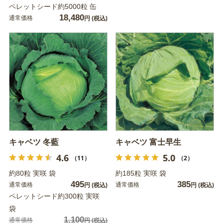
ペレットシード約5000粒 缶
18,480
通常価格
円
(税込)
キャベツ 冬藍
キャベツ 富士早生
4.6
5.0
（11）
（2）
約80粒 実咲 袋
約185粒 実咲 袋
495
385
通常価格
通常価格
円
(税込)
円
(税込)
ペレットシード約300粒 実咲
袋
1,100
通常価格
円
(税込)