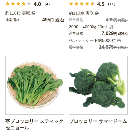
4.0
4.5
（4）
（11）
約110粒 実咲 袋
約110粒 実咲 袋
495
495
通常価格
通常価格
円
(税込)
円
(税込)
2000～4000粒 20mL 袋
7,029
通常価格
円
(税込)
ペレットシード約5000粒 缶
14,575
通常価格
円
(税込)
茎ブロッコリー スティック
ブロッコリー サマードーム
セニョール