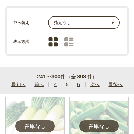
並べ替え
表示方法
241～300
398
件 （全
件）
最初へ
前へ
4
5
6
次へ
最後へ