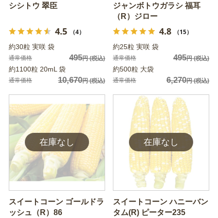
シシトウ 翠臣
ジャンボトウガラシ 福耳
（R）ジロー
4.5
4.8
（4）
（15）
約30粒 実咲 袋
約25粒 実咲 袋
495
495
通常価格
通常価格
円
(税込)
円
(税込)
約1100粒 20mL 袋
約500粒 大袋
10,670
6,270
通常価格
通常価格
円
(税込)
円
(税込)
スイートコーン ゴールドラ
スイートコーン ハニーバン
ッシュ（R）86
タム(R) ピーター235