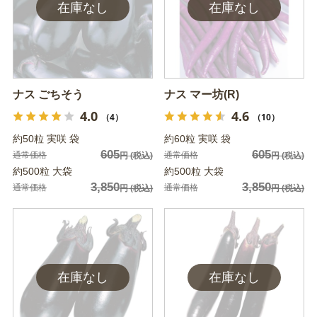
ナス ごちそう
ナス マー坊(R)
4.0
4.6
（4）
（10）
約50粒 実咲 袋
約60粒 実咲 袋
605
605
通常価格
通常価格
円
(税込)
円
(税込)
約500粒 大袋
約500粒 大袋
3,850
3,850
通常価格
通常価格
円
(税込)
円
(税込)