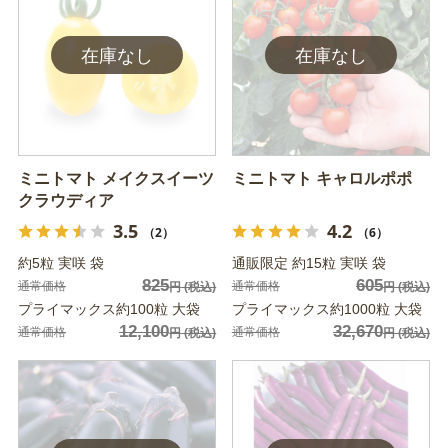
ミニトマト メイクスイーツ
ミニトマト キャロルポポ
クラウディア
3.5
4.2
（2）
（6）
約5粒 実咲 袋
通販限定 約15粒 実咲 袋
825
605
通常価格
通常価格
円
(税込)
円
(税込)
プライマックス約100粒 大袋
プライマックス約1000粒 大袋
12,100
32,670
通常価格
通常価格
円
(税込)
円
(税込)