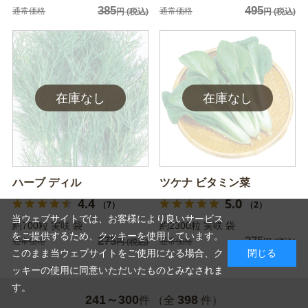
385
495
通常価格
通常価格
円
(税込)
円
(税込)
ハーブ ディル
ツケナ ビタミン菜
4.4
5.0
（7）
（2）
当ウェブサイトでは、お客様により良いサービス
約700粒 実咲 袋
約2300粒 実咲 袋
をご提供するため、クッキーを使用しています。
275
275
通常価格
通常価格
円
(税込)
円
(税込)
このまま当ウェブサイトをご使用になる場合、ク
閉じる
ッキーの使用に同意いただいたものとみなされま
す。
241～300
398
件 （全
件）