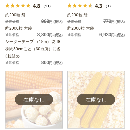
4.8
4.3
（13）
（3）
約200粒 袋
約200粒 袋
968
770
通常価格
通常価格
円
(税込)
円
(税込)
約2000粒 大袋
約2000粒 大袋
8,800
6,930
通常価格
通常価格
円
(税込)
円
(税込)
シーダーテープ （18m）袋 ※
株間30cmごと（60カ所）に各
3粒詰め
800
通常価格
円
(税込)