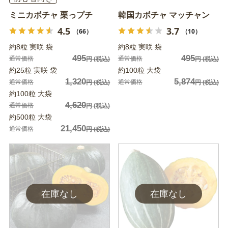
ミニカボチャ 栗っプチ
韓国カボチャ マッチャン
4.5
3.7
（66）
（10）
約8粒 実咲 袋
約8粒 実咲 袋
495
495
通常価格
通常価格
円
(税込)
円
(税込)
約25粒 実咲 袋
約100粒 大袋
1,320
5,874
通常価格
通常価格
円
(税込)
円
(税込)
約100粒 大袋
4,620
通常価格
円
(税込)
約500粒 大袋
21,450
通常価格
円
(税込)