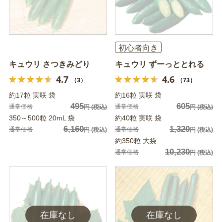
初心者向き
キュウリ さつきみどり
キュウリ ずーっととれる
4.7
4.6
（3）
（73）
約17粒 実咲 袋
約16粒 実咲 袋
495
605
通常価格
通常価格
円
(税込)
円
(税込)
350～500粒 20mL 袋
約40粒 実咲 袋
6,160
1,320
通常価格
通常価格
円
(税込)
円
(税込)
約350粒 大袋
10,230
通常価格
円
(税込)