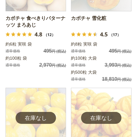
カボチャ 食べきりバターナ
カボチャ 雪化粧
ッツ まろあじ
4.8
4.5
（12）
（17）
約6粒 実咲 袋
約8粒 実咲 袋
495
495
通常価格
通常価格
円
(税込)
円
(税込)
約100粒 袋
約100粒 大袋
2,970
3,993
通常価格
通常価格
円
(税込)
円
(税込)
約500粒 大袋
18,810
通常価格
円
(税込)