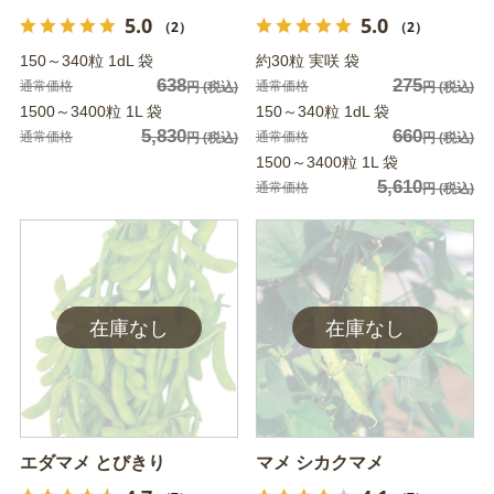
5.0
5.0
（2）
（2）
150～340粒 1dL 袋
約30粒 実咲 袋
638
275
通常価格
通常価格
円
(税込)
円
(税込)
1500～3400粒 1L 袋
150～340粒 1dL 袋
5,830
660
通常価格
通常価格
円
(税込)
円
(税込)
1500～3400粒 1L 袋
5,610
通常価格
円
(税込)
エダマメ とびきり
マメ シカクマメ