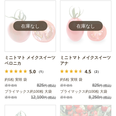
ミニトマト メイクスイーツ
ミニトマト メイクスイーツ
ベロニカ
アナ
5.0
4.5
（1）
（2）
約5粒 実咲 袋
約5粒 実咲 袋
825
825
通常価格
通常価格
円
(税込)
円
(税込)
プライマックス約100粒 大袋
プライマックス約100粒 大袋
12,100
8,250
通常価格
通常価格
円
(税込)
円
(税込)