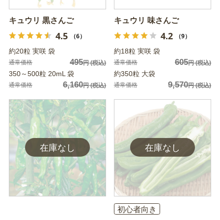
キュウリ 黒さんご
キュウリ 味さんご
4.5
4.2
（6）
（9）
約20粒 実咲 袋
約18粒 実咲 袋
495
605
通常価格
通常価格
円
(税込)
円
(税込)
350～500粒 20mL 袋
約350粒 大袋
6,160
9,570
通常価格
通常価格
円
(税込)
円
(税込)
初心者向き