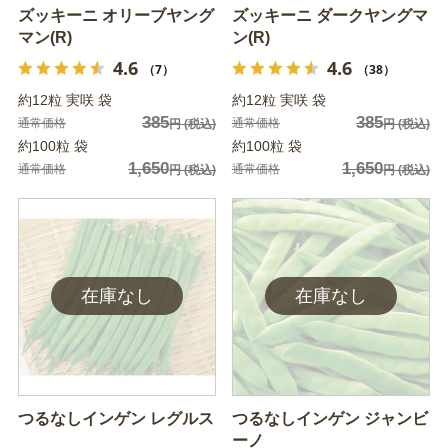
ズッキーニ オリーブヤング
ズッキーニ ダークヤングマ
マン(R)
ン(R)
4.6
4.6
（7）
（38）
約12粒 実咲 袋
約12粒 実咲 袋
385
385
通常価格
通常価格
円
(税込)
円
(税込)
約100粒 袋
約100粒 袋
1,650
1,650
通常価格
通常価格
円
(税込)
円
(税込)
つるなしインゲン レグルス
つるなしインゲン ジャンビ
ーノ