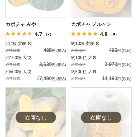
カボチャ みやこ
カボチャ メルヘン
4.7
4.8
（7）
（8）
約7粒 実咲 袋
約10粒 実咲 袋
495
495
通常価格
通常価格
円
(税込)
円
(税込)
約100粒 大袋
約100粒 大袋
3,630
2,970
通常価格
通常価格
円
(税込)
円
(税込)
約500粒 大袋
約500粒 大袋
17,490
14,190
通常価格
通常価格
円
(税込)
円
(税込)