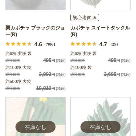
初心者向き
栗カボチャ ブラックのジョ
カボチャ スイートタックル
ー(R)
(R)
4.6
4.7
（106）
（25）
約6粒 実咲 袋
約6粒 実咲 袋
495
495
通常価格
通常価格
円
(税込)
円
(税込)
約100粒 大袋
約100粒 袋
3,993
3,685
通常価格
通常価格
円
(税込)
円
(税込)
約500粒 大袋
18,810
通常価格
円
(税込)