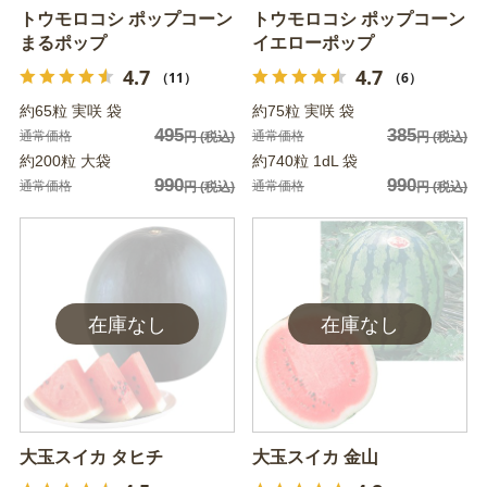
トウモロコシ ポップコーン
トウモロコシ ポップコーン
まるポップ
イエローポップ
4.7
4.7
（11）
（6）
約65粒 実咲 袋
約75粒 実咲 袋
495
385
通常価格
通常価格
円
(税込)
円
(税込)
約200粒 大袋
約740粒 1dL 袋
990
990
通常価格
通常価格
円
(税込)
円
(税込)
大玉スイカ タヒチ
大玉スイカ 金山