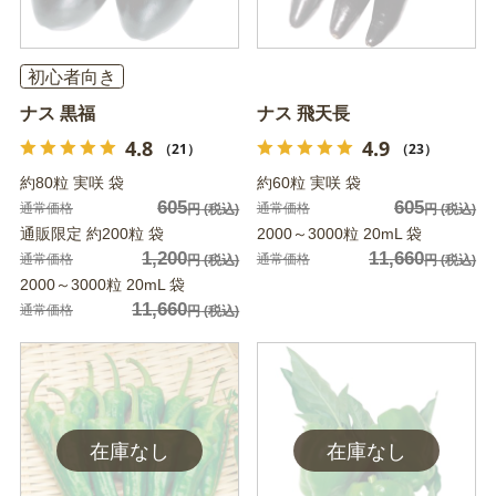
初心者向き
ナス 黒福
ナス 飛天長
4.8
4.9
（21）
（23）
約80粒 実咲 袋
約60粒 実咲 袋
605
605
通常価格
通常価格
円
(税込)
円
(税込)
通販限定 約200粒 袋
2000～3000粒 20mL 袋
1,200
11,660
通常価格
通常価格
円
(税込)
円
(税込)
2000～3000粒 20mL 袋
11,660
通常価格
円
(税込)