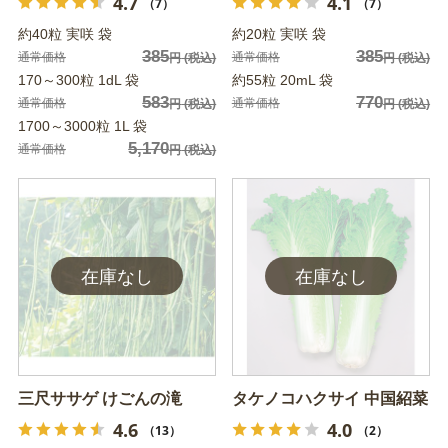
4.7
4.1
（7）
（7）
約40粒 実咲 袋
約20粒 実咲 袋
385
385
通常価格
通常価格
円
(税込)
円
(税込)
170～300粒 1dL 袋
約55粒 20mL 袋
583
770
通常価格
通常価格
円
(税込)
円
(税込)
1700～3000粒 1L 袋
5,170
通常価格
円
(税込)
三尺ササゲ けごんの滝
タケノコハクサイ 中国紹菜
4.6
4.0
（13）
（2）