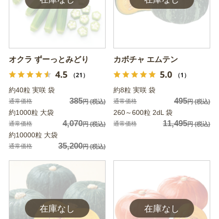
オクラ ずーっとみどり
カボチャ エムテン
4.5
5.0
（21）
（1）
約40粒 実咲 袋
約8粒 実咲 袋
385
495
通常価格
通常価格
円
(税込)
円
(税込)
約1000粒 大袋
260～600粒 2dL 袋
4,070
11,495
通常価格
通常価格
円
(税込)
円
(税込)
約10000粒 大袋
35,200
通常価格
円
(税込)