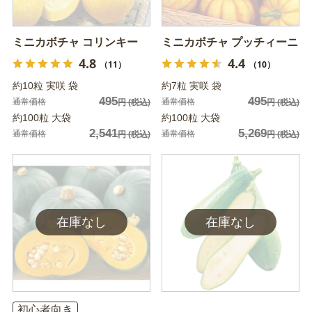
ミニカボチャ コリンキー
ミニカボチャ プッチィーニ
4.8
4.4
（11）
（10）
約10粒 実咲 袋
約7粒 実咲 袋
495
495
通常価格
通常価格
円
(税込)
円
(税込)
約100粒 大袋
約100粒 大袋
2,541
5,269
通常価格
通常価格
円
(税込)
円
(税込)
初心者向き