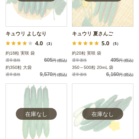
キュウリ よしなり
キュウリ 夏さんご
4.0
5.0
（3）
（5）
約18粒 実咲 袋
約20粒 実咲 袋
605
495
通常価格
通常価格
円
(税込)
円
(税込)
約350粒 大袋
350～500粒 20mL 袋
9,570
6,160
通常価格
通常価格
円
(税込)
円
(税込)