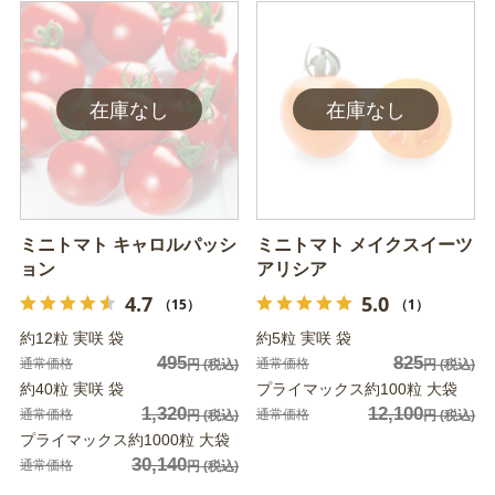
ミニトマト キャロルパッシ
ミニトマト メイクスイーツ
ョン
アリシア
4.7
5.0
（15）
（1）
約12粒 実咲 袋
約5粒 実咲 袋
495
825
通常価格
通常価格
円
(税込)
円
(税込)
約40粒 実咲 袋
プライマックス約100粒 大袋
1,320
12,100
通常価格
通常価格
円
(税込)
円
(税込)
プライマックス約1000粒 大袋
30,140
通常価格
円
(税込)