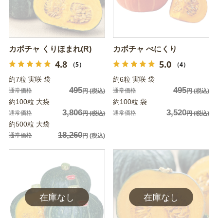
カボチャ くりほまれ(R)
カボチャ べにくり
4.8
5.0
（5）
（4）
約7粒 実咲 袋
約6粒 実咲 袋
495
495
通常価格
通常価格
円
(税込)
円
(税込)
約100粒 大袋
約100粒 袋
3,806
3,520
通常価格
通常価格
円
(税込)
円
(税込)
約500粒 大袋
18,260
通常価格
円
(税込)