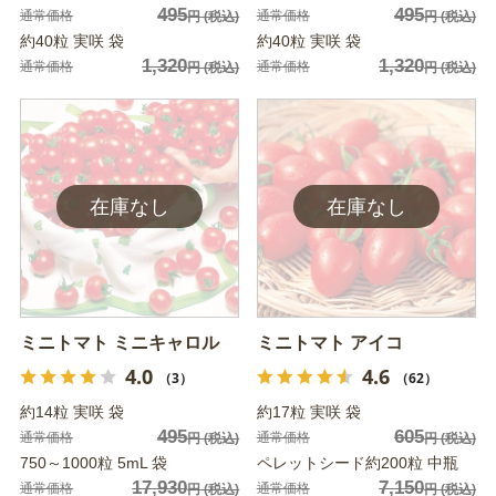
495
495
通常価格
通常価格
円
(税込)
円
(税込)
約40粒 実咲 袋
約40粒 実咲 袋
1,320
1,320
通常価格
通常価格
円
(税込)
円
(税込)
ミニトマト ミニキャロル
ミニトマト アイコ
4.0
4.6
（3）
（62）
約14粒 実咲 袋
約17粒 実咲 袋
495
605
通常価格
通常価格
円
(税込)
円
(税込)
750～1000粒 5mL 袋
ペレットシード約200粒 中瓶
17,930
7,150
通常価格
通常価格
円
(税込)
円
(税込)