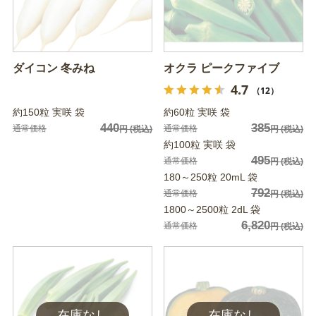
ダイコン 冬みね
オクラ ピークファイブ
4.7
（12）
約150粒 実咲 袋
約60粒 実咲 袋
440
385
通常価格
通常価格
円
(税込)
円
(税込)
約100粒 実咲 袋
495
通常価格
円
(税込)
180～250粒 20mL 袋
792
通常価格
円
(税込)
1800～2500粒 2dL 袋
6,820
通常価格
円
(税込)