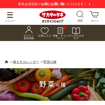
【注意喚起】
悪質な偽サイトにご注意ください
メニュー
検索
カート
ログイン
お気に入り
特集・キャン
デジタルカタ
新規登録
ペーン
ログ
>
種まきカレンダー
>
野菜の種