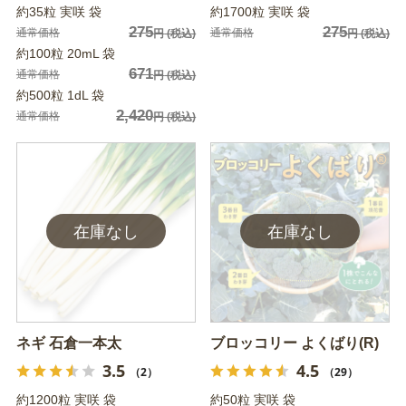
約35粒 実咲 袋
約1700粒 実咲 袋
275
275
通常価格
通常価格
円
(税込)
円
(税込)
約100粒 20mL 袋
671
通常価格
円
(税込)
約500粒 1dL 袋
2,420
通常価格
円
(税込)
ネギ 石倉一本太
ブロッコリー よくばり(R)
3.5
4.5
（2）
（29）
約1200粒 実咲 袋
約50粒 実咲 袋