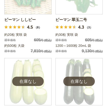
ピーマン ししピー
ピーマン 翠玉二号
4.5
4.3
（8）
（3）
約20粒 実咲 袋
約30粒 実咲 袋
605
605
通常価格
通常価格
円
(税込)
円
(税込)
約500粒 大袋
1200～1600粒 20mL 袋
7,810
9,130
通常価格
通常価格
円
(税込)
円
(税込)