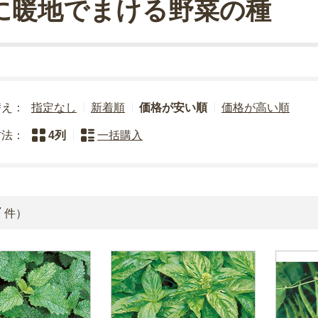
に暖地でまける野菜の種
替え：
指定なし
新着順
価格が安い順
価格が高い順
方法：
4列
一括購入
7
件）