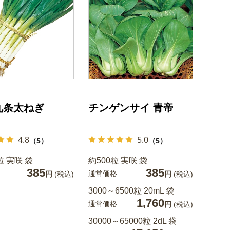
九条太ねぎ
チンゲンサイ 青帝
4.8
5.0
（5）
（5）
粒 実咲 袋
約500粒 実咲 袋
385
385
通常価格
円
(税込)
円
(税込)
3000～6500粒 20mL 袋
1,760
通常価格
円
(税込)
30000～65000粒 2dL 袋