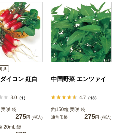
向き
ダイコン 紅白
中国野菜 エンツァイ
3.0
4.7
（1）
（18）
 実咲 袋
約150粒 実咲 袋
275
275
通常価格
円
(税込)
円
(税込)
粒 20mL 袋