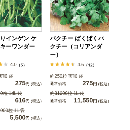
りインゲン ケ
パクチー ぱくぱくパ
キーワンダー
クチー（コリアンダ
ー）
4.0
4.6
（5）
（12）
実咲 袋
約250粒 実咲 袋
275
275
通常価格
円
(税込)
円
(税込)
0粒 1dL 袋
約31000粒 1L 袋
616
11,550
通常価格
円
(税込)
円
(税込)
000粒 1L 袋
5,500
円
(税込)