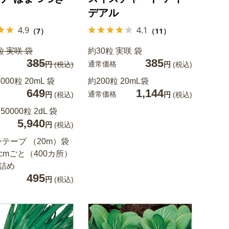
デアル
4.9
4.1
（7）
（11）
粒 実咲 袋
約30粒 実咲 袋
385
385
通常価格
円
(税込)
円
(税込)
000粒 20mL 袋
約200粒 20mL袋
649
1,144
通常価格
円
(税込)
円
(税込)
50000粒 2dL 袋
5,940
円
(税込)
テープ （20m）袋
cmごと（400カ所）
詰め
495
円
(税込)