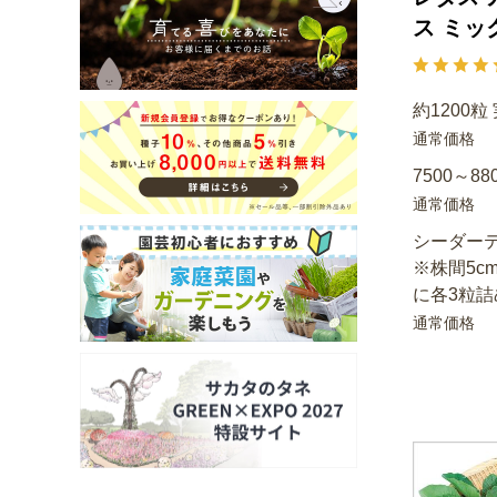
ス ミッ
約1200粒
通常価格
7500～88
通常価格
シーダーテ
※株間5c
に各3粒詰
通常価格