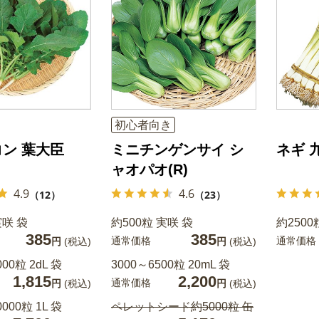
初心者向き
ン 葉大臣
ミニチンゲンサイ シ
ネギ 
ャオパオ(R)
4.9
4.6
（12）
（23）
実咲 袋
約500粒 実咲 袋
約2500
385
385
通常価格
通常価格
円
(税込)
円
(税込)
000粒 2dL 袋
3000～6500粒 20mL 袋
1,815
2,200
通常価格
円
(税込)
円
(税込)
0000粒 1L 袋
ペレットシード約5000粒 缶