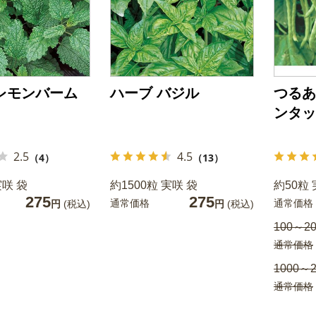
レモンバーム
ハーブ バジル
つるあ
ンタッ
2.5
4.5
（4）
（13）
実咲 袋
約1500粒 実咲 袋
約50粒 
275
275
通常価格
通常価格
円
(税込)
円
(税込)
100～20
通常価格
1000～2
通常価格