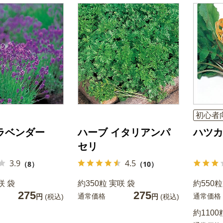
初心者
ラベンダー
ハーブ イタリアンパ
ハツカ
セリ
3.9
4.5
（8）
（10）
咲 袋
約350粒 実咲 袋
約550粒
275
275
通常価格
通常価格
円
(税込)
円
(税込)
約1100