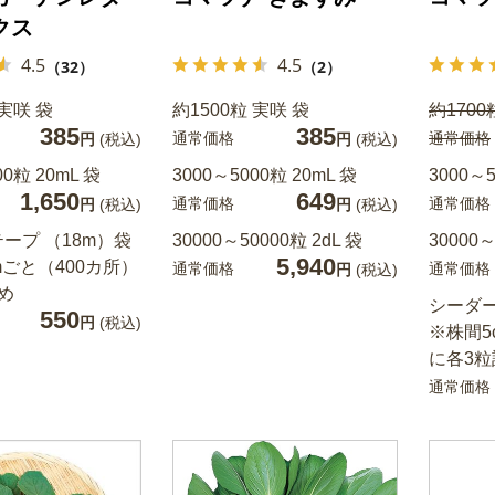
クス
4.5
4.5
（32）
（2）
 実咲 袋
約1500粒 実咲 袋
約1700
385
385
通常価格
通常価格
円
(税込)
円
(税込)
00粒 20mL 袋
3000～5000粒 20mL 袋
3000～5
1,650
649
通常価格
通常価格
円
(税込)
円
(税込)
ープ （18m）袋
30000～50000粒 2dL 袋
30000～
5,940
mごと（400カ所）
通常価格
通常価格
円
(税込)
め
シーダー
550
円
(税込)
※株間5
に各3粒
通常価格