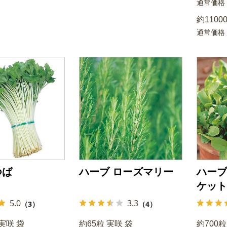
通常価格
約11000
通常価格
つば
ハーブ ローズマリー
ハーブ
ケット
5.0
3.3
（3）
（4）
 実咲 袋
約65粒 実咲 袋
約700粒