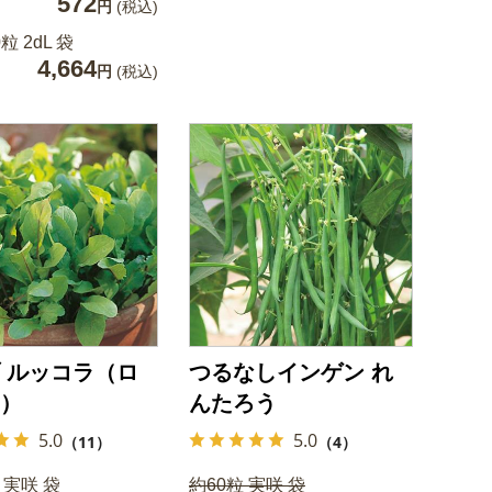
572
円
(税込)
粒 2dL 袋
4,664
円
(税込)
 ルッコラ（ロ
つるなしインゲン れ
）
んたろう
5.0
5.0
（11）
（4）
 実咲 袋
約60粒 実咲 袋