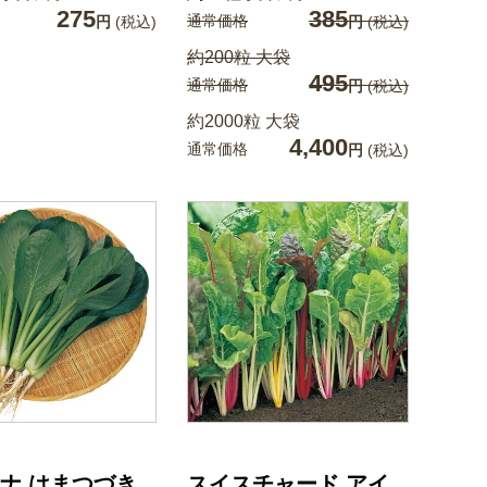
275
385
通常価格
円
(税込)
円
(税込)
約200粒 大袋
495
通常価格
円
(税込)
約2000粒 大袋
4,400
通常価格
円
(税込)
ナ はまつづき
スイスチャード アイ