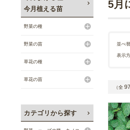
5月
今月植える苗
野菜の種
野菜の苗
並べ
表示
草花の種
草花の苗
9
（全
カテゴリから探す