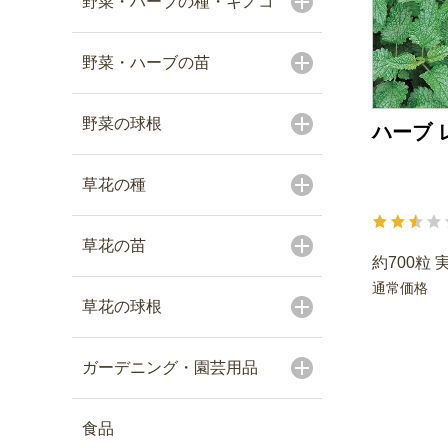
野菜・ハーブの種・キノコ
野菜・ハーブの苗
野菜の球根
ハーブ 
草花の種
草花の苗
約700粒 
通常価格
草花の球根
ガーデニング・園芸用品
食品