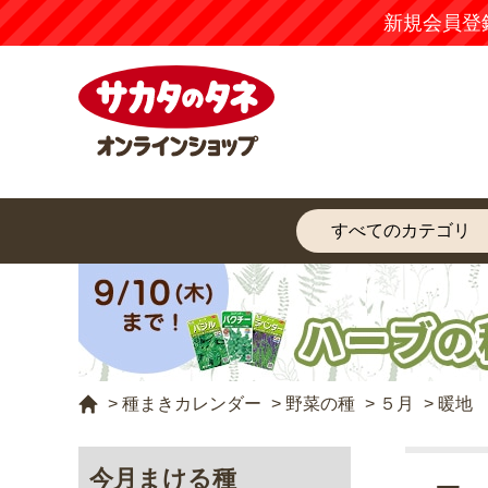
新規会員登
>
種まきカレンダー
>
野菜の種
>
５月
>
暖地
今月まける種