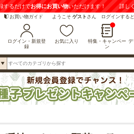
録するだけで
お得にお買い物
いただけます！
詳し
お買い物ガイド
ようこそ
ゲスト
さん ログインする
ログイン・新規登
お気に入り
特集・キャンペー
デ
録
ン